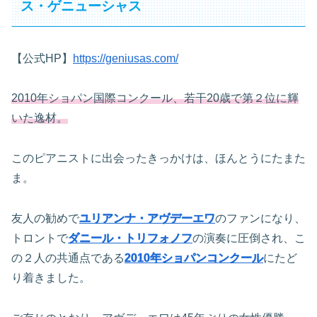
ス・ゲニューシャス
【公式HP】
https://geniusas.com/
2010年ショパン国際コンクール、若干20歳で第２位に輝
いた逸材。
このピアニストに出会ったきっかけは、ほんとうにたまた
ま。
友人の勧めで
ユリアンナ・アヴデーエワ
のファンになり、
トロントで
ダニール・トリフォノフ
の演奏に圧倒され、こ
の２人の共通点である
2010年ショパンコンクール
にたど
り着きました。