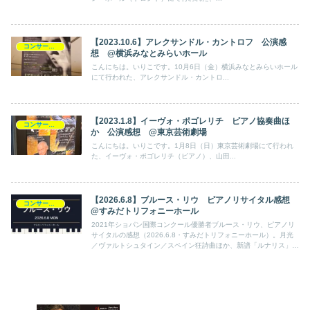
【2023.10.6】アレクサンドル・カントロフ 公演感
コンサート日記
想 @横浜みなとみらいホール
こんにちは。いりこです。10月6日（金）横浜みなとみらいホール
にて行われた、アレクサンドル・カントロ...
【2023.1.8】イーヴォ・ポゴレリチ ピアノ協奏曲ほ
コンサート日記
か 公演感想 @東京芸術劇場
こんにちは。いりこです。1月8日（日）東京芸術劇場にて行われ
た、イーヴォ・ポゴレリチ（ピアノ）、山田...
【2026.6.8】ブルース・リウ ピアノリサイタル感想
コンサート日記
@すみだトリフォニーホール
2021年ショパン国際コンクール優勝者ブルース・リウ、ピアノリ
サイタルの感想（2026.6.8・すみだトリフォニーホール）。月光
／ヴァルトシュタイン／スペイン狂詩曲ほか、新譜「ルナリス」と
重なる“月と夜”のプログラム。おすすめ盤も。