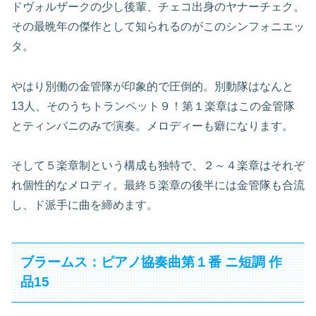
ドヴォルザークの少し後輩、チェコ出身のヤナーチェク。
その最晩年の傑作として知られるのがこのシンフォニエッ
タ。
やはり別働の金管隊が印象的で圧倒的。別動隊はなんと
13人、そのうちトランペット９！第１楽章はこの金管隊
とティンパニのみで演奏。メロディーも癖になります。
そして５楽章制という構成も独特で、２～４楽章はそれぞ
れ個性的なメロディ。最終５楽章の後半には金管隊も合流
し、ド派手に曲を締めます。
ブラームス：ピアノ協奏曲第１番 ニ短調 作
品15