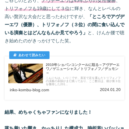
ご存じのとおり、
アヴデーエワは45年ぶりの女性優勝
、
トリフォノフも19歳にして３位
に輝き、なんとレベルの
高い贅沢な大会だと思ったわけですが、
「ところでアヴデ
ーエワ（優勝）、トリフォノフ（３位）の間に食い込んで
いる演奏とはどんなもんか見てやろう」
と、けんか腰で聴
き始めたのがきっかけでした笑。
2010年ショパンコンクールに耽る～アヴデーエ
ワ／ゲニューシャス／トリフォノフ／デュモン
～
こんにちは。いりこです。直近で足を運んだトリフォノフ
の演奏の余韻がまだ残っており、ここ数日は、彼が第３位
を獲得した201...
2024.01.20
iriko-kombu-blog.com
結果、めちゃくちゃファンになりました！
落ち着いた響き、かっちりした構成力、時折若いパッショ