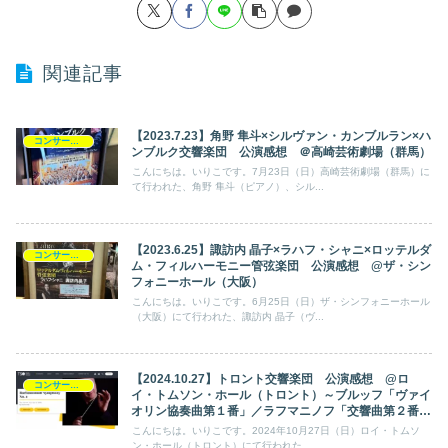
関連記事
【2023.7.23】角野 隼斗×シルヴァン・カンブルラン×ハ
コンサート日記
ンブルク交響楽団 公演感想 ＠高崎芸術劇場（群馬）
こんにちは。いりこです。7月23日（日）高崎芸術劇場（群馬）に
て行われた、角野 隼斗（ピアノ）、シル...
【2023.6.25】諏訪内 晶子×ラハフ・シャニ×ロッテルダ
コンサート日記
ム・フィルハーモニー管弦楽団 公演感想 @ザ・シン
フォニーホール（大阪）
こんにちは。いりこです。6月25日（日）ザ・シンフォニーホール
（大阪）にて行われた、諏訪内 晶子（ヴ...
【2024.10.27】トロント交響楽団 公演感想 @ロ
コンサート日記
イ・トムソン・ホール（トロント）～ブルッフ「ヴァイ
オリン協奏曲第１番」／ラフマニノフ「交響曲第２番」
～
こんにちは。いりこです。2024年10月27日（日）ロイ・トムソ
ン・ホール（トロント）にて行われた、...