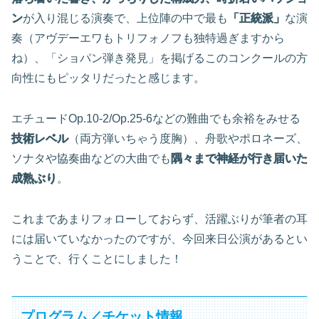
ン
が入り混じる演奏で、上位陣の中で最も
「正統派」
な演
奏（アヴデーエワもトリフォノフも独特過ぎますから
ね）、「ショパン弾き発見」を掲げるこのコンクールの方
向性にもピッタリだったと感じます。
エチュードOp.10-2/Op.25-6などの難曲でも余裕をみせる
技術レベル
（両方弾いちゃう度胸）、舟歌やポロネーズ、
ソナタや協奏曲などの大曲でも
隅々まで神経が行き届いた
成熟ぶり
。
これまであまりフォローしておらず、活躍ぶりが筆者の耳
には届いていなかったのですが、今回来日公演があるとい
うことで、行くことにしました！
プログラム／チケット情報