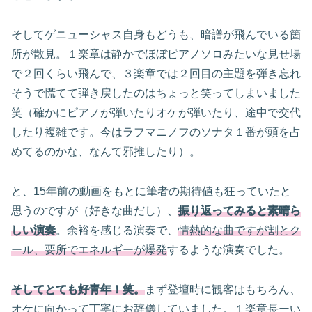
そしてゲニューシャス自身もどうも、暗譜が飛んでいる箇
所が散見。１楽章は静かでほぼピアノソロみたいな見せ場
で２回くらい飛んで、３楽章では２回目の主題を弾き忘れ
そうで慌てて弾き戻したのはちょっと笑ってしまいました
笑（確かにピアノが弾いたりオケが弾いたり、途中で交代
したり複雑です。今はラフマニノフのソナタ１番が頭を占
めてるのかな、なんて邪推したり）。
と、15年前の動画をもとに筆者の期待値も狂っていたと
思うのですが（好きな曲だし）、
振り返ってみると素晴ら
しい演奏
。余裕を感じる演奏で、
情熱的な曲ですが割とク
ール、要所でエネルギーが爆発
するような演奏でした。
そしてとても好青年！笑。
まず登壇時に観客はもちろん、
オケに向かって丁寧にお辞儀していました。１楽章長ーい