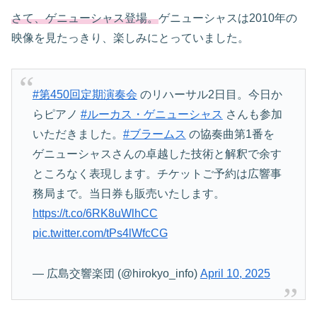
さて、ゲニューシャス登場。
ゲニューシャスは2010年の
映像を見たっきり、楽しみにとっていました。
#第450回定期演奏会
のリハーサル2日目。今日か
らピアノ
#ルーカス・ゲニューシャス
さんも参加
いただきました。
#ブラームス
の協奏曲第1番を
ゲニューシャスさんの卓越した技術と解釈で余す
ところなく表現します。チケットご予約は広響事
務局まで。当日券も販売いたします。
https://t.co/6RK8uWlhCC
pic.twitter.com/tPs4lWfcCG
— 広島交響楽団 (@hirokyo_info)
April 10, 2025