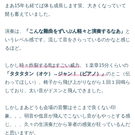
まあ15年も経てば体も成長します笑、大きくなっていて
髭も蓄えていました。
演奏は、
「こんな難曲をずいぶん軽々と演奏するなあ」
と
いうレベル感です。流して音をさらっているのかなと感じ
るほど。
しかし
時々炸裂するffはすごい威力
。１楽章15分くらいの
「タタタタン（オケ）→
ジャン！（ピアノ）」
のとこ（伝
わってほしい）、椅子から飛び上がりながら１回１回鳴ら
しており、太い音がドスンと飛んできました。
しかしまあどうも会場の音響はそこまで良くない印
象。。。弱音や低音が飛んでこないし音がもやっとする感
じ、、、久々の生演奏だから筆者の感覚が狂っているんだ
と思いますが。