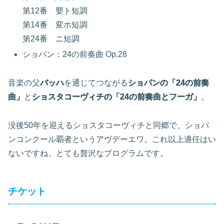
第12番 嬰ト短調
第14番 変ホ短調
第24番 ニ短調
ショパン：24の前奏曲 Op.28
音楽の父
バッハ
を通じてつながる
ショパンの「24の前奏
曲」
と
ショスタコーヴィチの「24の前奏曲とフーガ」
。
没後50年を迎えるショスタコーヴィチと同郷で、ショパ
ンコンクール覇者というアヴデーエワ。これ以上適任はい
ないですね、とても贅沢なプログラムです。
チケット