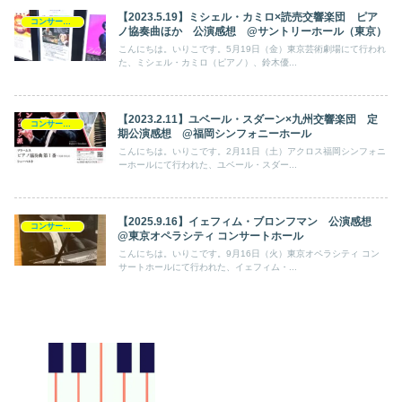
【2023.5.19】ミシェル・カミロ×読売交響楽団 ピア
コンサート日記
ノ協奏曲ほか 公演感想 @サントリーホール（東京）
こんにちは。いりこです。5月19日（金）東京芸術劇場にて行われ
た、ミシェル・カミロ（ピアノ）、鈴木優...
【2023.2.11】ユベール・スダーン×九州交響楽団 定
コンサート日記
期公演感想 @福岡シンフォニーホール
こんにちは。いりこです。2月11日（土）アクロス福岡シンフォニ
ーホールにて行われた、ユベール・スダー...
【2025.9.16】イェフィム・ブロンフマン 公演感想
コンサート日記
@東京オペラシティ コンサートホール
こんにちは。いりこです。9月16日（火）東京オペラシティ コン
サートホールにて行われた、イェフィム・...