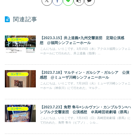
関連記事
【2023.3.15】井上道義×九州交響楽団 定期公演感
コンサート日記
想 @福岡シンフォニーホール
こんにちは。いりこです。3月15日（水）アクロス福岡シンフォニ
ーホールにて行われた、井上道義（指揮）...
【2023.7.18】マルティン・ガルシア・ガルシア 公演
コンサート日記
感想 @ミューザ川崎シンフォニーホール
こんにちは。いりこです。7月18日（火）ミューザ川崎シンフォニ
ーホール（神奈川）にて行われた、マルテ...
【2023.7.23】角野 隼斗×シルヴァン・カンブルラン×ハ
コンサート日記
ンブルク交響楽団 公演感想 ＠高崎芸術劇場（群馬）
こんにちは。いりこです。7月23日（日）高崎芸術劇場（群馬）に
て行われた、角野 隼斗（ピアノ）、シル...