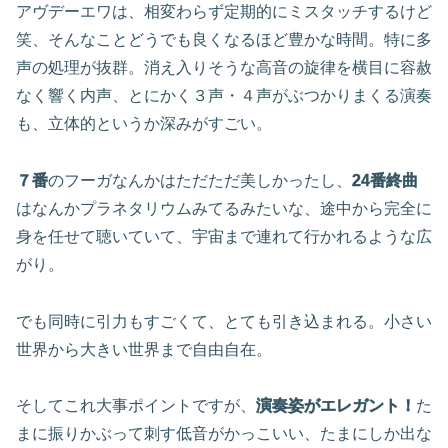
アヴデーエワは、相変わらず定期的にミスタッチするけど
笑、そんなことどうでも良くなるほど豊かな時間。特に多
声の処理が抜群。消え入りそうな高音の旋律を横目に容赦
なく響く内声、とにかく３声・４声がぶつかりまくる演奏
も、立体的というか深みがすごい。
７番
のフーガなんかはただただ美しかったし、
24番終曲
はなんかプラネタリウムみてるみたいな、途中から完全に
身を任せて聴いていて、宇宙まで連れて行かれるような広
がり。
でも同時に引力もすごくて、とても引き込まれる。小さい
世界から大きい世界まで自由自在。
そしてこれ大事ポイントですが、
演奏姿がエレガント！
た
まに振りかぶって刺す低音がかっこいい、たまにしか出な