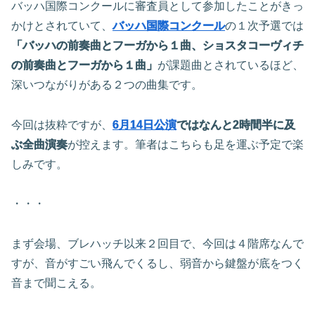
バッハ国際コンクールに審査員として参加したことがきっ
かけとされていて、
バッハ国際コンクール
の１次予選では
「バッハの前奏曲とフーガから１曲、ショスタコーヴィチ
の前奏曲とフーガから１曲」
が課題曲とされているほど、
深いつながりがある２つの曲集です。
今回は抜粋ですが、
6月14日公演
ではなんと2時間半に及
ぶ全曲演奏
が控えます。筆者はこちらも足を運ぶ予定で楽
しみです。
・・・
まず会場、ブレハッチ以来２回目で、今回は４階席なんで
すが、音がすごい飛んでくるし、弱音から鍵盤が底をつく
音まで聞こえる。