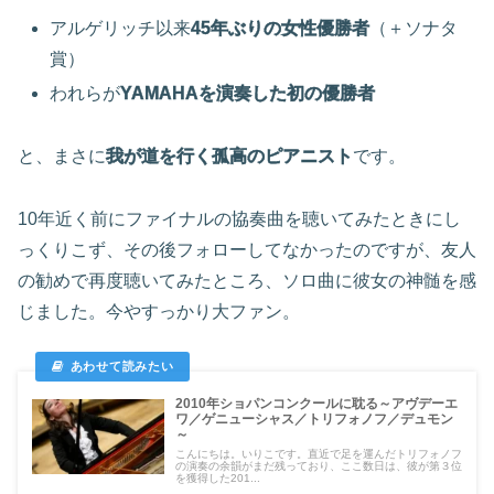
アルゲリッチ以来
45年ぶりの女性優勝者
（＋ソナタ
賞）
われらが
YAMAHAを演奏した初の優勝者
と、まさに
我が道を行く孤高のピアニスト
です。
10年近く前にファイナルの協奏曲を聴いてみたときにし
っくりこず、その後フォローしてなかったのですが、友人
の勧めで再度聴いてみたところ、ソロ曲に彼女の神髄を感
じました。今やすっかり大ファン。
2010年ショパンコンクールに耽る～アヴデーエ
ワ／ゲニューシャス／トリフォノフ／デュモン
～
こんにちは。いりこです。直近で足を運んだトリフォノフ
の演奏の余韻がまだ残っており、ここ数日は、彼が第３位
を獲得した201...