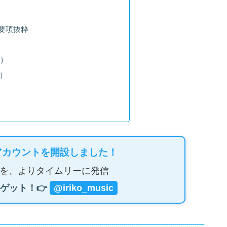
要項抜粋
名）
）
アカウントを開設しました！
を、よりタイムリーに発信
ゲット！👉
@iriko_music