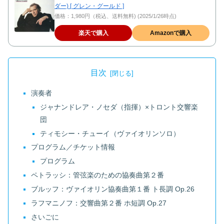
ダー) [ グレン・グールド ]
価格：1,980円（税込、送料無料) (2025/1/26時点)
楽天で購入
Amazonで購入
目次
演奏者
ジャナンドレア・ノセダ（指揮）×トロント交響楽
団
ティモシー・チューイ（ヴァイオリンソロ）
プログラム／チケット情報
プログラム
ペトラッシ：管弦楽のための協奏曲第２番
ブルッフ：ヴァイオリン協奏曲第１番 ト長調 Op.26
ラフマニノフ：交響曲第２番 ホ短調 Op.27
さいごに