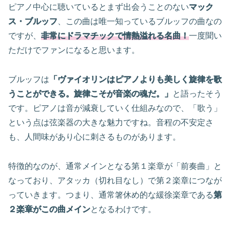
ピアノ中心に聴いているとまず出会うことのない
マック
ス・ブルッフ
、この曲は唯一知っているブルッフの曲なの
ですが、
非常にドラマチックで情熱溢れる名曲！
一度聞い
ただけでファンになると思います。
ブルッフは
「ヴァイオリンはピアノよりも美しく旋律を歌
うことができる。旋律こそが音楽の魂だ。」
と語ったそう
です。ピアノは音が減衰していく仕組みなので、「歌う」
という点は弦楽器の大きな魅力ですね。音程の不安定さ
も、人間味があり心に刺さるものがあります。
特徴的なのが、通常メインとなる第１楽章が「前奏曲」と
なっており、アタッカ（切れ目なし）で第２楽章につなが
っていきます。つまり、通常箸休め的な緩徐楽章である
第
２楽章がこの曲メイン
となるわけです。