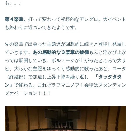
も。。。
第４楽章、
打って変わって祝祭的なアレグロ。大イベント
も終わりに近づいてきたようです。
先の楽章で出会った主題達が回想的に続々と登場し発展し
ていきます。
あの感動的な３楽章の旋律
もふと浮かび上が
っては展開していき、ボルテージが上がったところで大サ
ビ、大らかな主題をゆっくり感動的に歌ったあと、コーダ
（終結部）で加速し上昇下降を繰り返し、
「タッタタタ
ン」
で終わる。これぞラフマニノフ！会場はスタンディン
グオベーション！！！