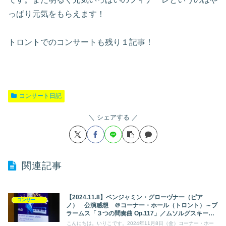
っぱり元気をもらえます！
トロントでのコンサートも残り１記事！
コンサート日記
シェアする
関連記事
【2024.11.8】ベンジャミン・グローヴナー（ピア
コンサート日記
ノ） 公演感想 ＠コーナー・ホール（トロント）～ブ
ラームス「３つの間奏曲 Op.117」／ムソルグスキー
「展覧会の絵」～
こんにちは。いりこです。2024年11月8日（金）コーナー・ホー