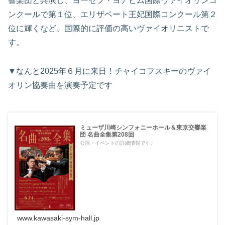
響楽団と共演し、ヨーゼフ・ヨアヒム国際ヴァイオリンコ
ンクールで第１位、エリザベート王妃国際コンクール第２
位に輝くなど、国際的に評価の高いヴァイオリニストで
す。
▼なんと2025年６月に来日！チャイコフスキーのヴァイ
オリン協奏曲を演奏予定です
ミューザ川崎シンフォニーホール＆東京交響楽
団 名曲全集第208回
公演・イベントの詳細情報です。
www.kawasaki-sym-hall.jp