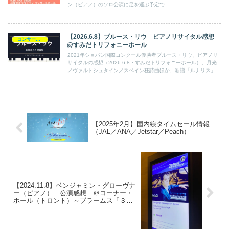
ン（ピアノ）のソロ公演に足を運ぶ予定で...
【2026.6.8】ブルース・リウ ピアノリサイタル感想
コンサート日記
@すみだトリフォニーホール
2021年ショパン国際コンクール優勝者ブルース・リウ、ピアノリ
サイタルの感想（2026.6.8・すみだトリフォニーホール）。月光
／ヴァルトシュタイン／スペイン狂詩曲ほか、新譜「ルナリス」と
重なる“月と夜”のプログラム。おすすめ盤も。
【2025年2月】国内線タイムセール情報
（JAL／ANA／Jetstar／Peach）
【2024.11.8】ベンジャミン・グローヴナ
ー（ピアノ） 公演感想 ＠コーナー・
ホール（トロント）～ブラームス「３つ
の間奏曲 Op.117」／ムソルグスキー「展
覧会の絵」～