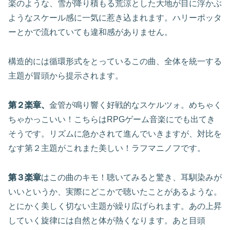
楽のような、雪が降り積もる荒涼とした大地が目に浮かぶ
ようなスケール感に一気に惹き込まれます。ハリーポッタ
ーとかで流れていても違和感がありません。
構造的には循環形式をとっているこの曲、全体を統一する
主題が冒頭から提示されます。
第２楽章、
金管が鳴り響く好戦的なスケルツォ。めちゃく
ちゃかっこいい！こちらはRPGゲーム音楽にでも出てき
そうです。リズムに急かされて進んでいきますが、対比を
なす第２主題がこれまた美しい！ラフマニノフです。
第３楽章
はこの曲のキモ！聴いてみると驚き、耳馴染みが
いいというか、実際にどこかで聴いたことがあるような。
とにかく美しく切ない主題が繰り広げられます。あの上昇
していく旋律には自然と体が熱くなります。あと目頭