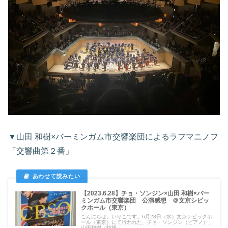
▼山田 和樹×バーミンガム市交響楽団によるラフマニノフ
「交響曲第２番」
【2023.6.28】チョ・ソンジン×山田 和樹×バー
ミンガム市交響楽団 公演感想 ＠文京シビッ
クホール（東京）
こんにちは。いりこです。6月28日（水）文京シビックホ
ール（東京）にて行われた、チョ・ソンジン（ピアノ）、
山田和樹（指揮...