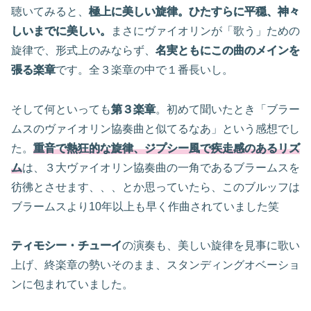
聴いてみると、
極上に美しい旋律。ひたすらに平穏、神々
しいまでに美しい。
まさにヴァイオリンが「歌う」ための
旋律で、形式上のみならず、
名実ともにこの曲のメインを
張る楽章
です。全３楽章の中で１番長いし。
そして何といっても
第３楽章
。初めて聞いたとき「ブラー
ムスのヴァイオリン協奏曲と似てるなあ」という感想でし
た。
重音で熱狂的な旋律、ジプシー風で疾走感のあるリズ
ム
は、３大ヴァイオリン協奏曲の一角であるブラームスを
彷彿とさせます、、、とか思っていたら、このブルッフは
ブラームスより10年以上も早く作曲されていました笑
ティモシー・チューイ
の演奏も、美しい旋律を見事に歌い
上げ、終楽章の勢いそのまま、スタンディングオベーショ
ンに包まれていました。