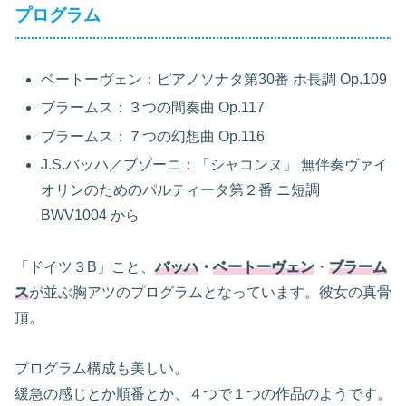
プログラム
ベートーヴェン：ピアノソナタ第30番 ホ長調 Op.109
ブラームス：３つの間奏曲 Op.117
ブラームス：７つの幻想曲 Op.116
J.S.バッハ／ブゾーニ：「シャコンヌ」 無伴奏ヴァイ
オリンのためのパルティータ第２番 ニ短調
BWV1004 から
「ドイツ３B」こと、
バッハ
・
ベートーヴェン
・
ブラーム
ス
が並ぶ胸アツのプログラムとなっています。彼女の真骨
頂。
プログラム構成も美しい。
緩急の感じとか順番とか、４つで１つの作品のようです。