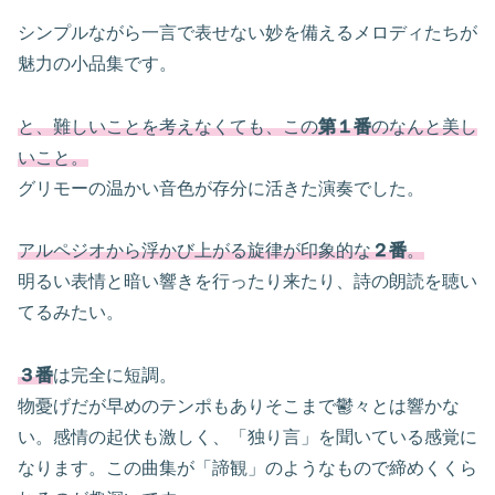
シンプルながら一言で表せない妙を備えるメロディたちが
魅力の小品集です。
と、難しいことを考えなくても、この
第１番
のなんと美し
いこと。
グリモーの温かい音色が存分に活きた演奏でした。
アルペジオから浮かび上がる旋律が印象的な
２番
。
明るい表情と暗い響きを行ったり来たり、詩の朗読を聴い
てるみたい。
３番
は完全に短調。
物憂げだが早めのテンポもありそこまで鬱々とは響かな
い。感情の起伏も激しく、「独り言」を聞いている感覚に
なります。この曲集が「諦観」のようなもので締めくくら