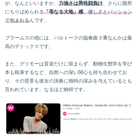
が、なんといいますか、
力強さは男性顔負け
、さらに随所
にちりばめられる
「母なる大地」感
、優しさとパッション
で
包まれる
んです。
ブラームスの他には、バルトークの協奏曲３番なんかは最
高のデトックスです。
また、グリモーは音楽だけに留まらず、動物生態学を学び
本も執筆するなど、自然への深い関心も持ち合わせてお
り、その背景も彼女の演奏に独特の深みを与えているとも
言われています。なるほど納得です。