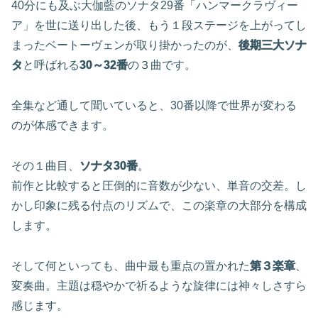
40分にも及ぶ大伽藍のソナタ29番「ハンマークラヴィー
ア」を世に送り出した後、もう１段ステージを上がってし
まったベートーヴェンが取り掛かったのが、
後期三大ソナ
タ
と呼ばれる
30～32番
の３曲です。
全集など通して聞いていると、30番以降で世界が変わる
のが体感できます。
その１曲目、
ソナタ30番
。
前作と比較すると圧倒的に音数が少ない、単音の交差。し
かし印象に残る付点のリズムで、この楽章の大部分を構成
します。
そして何といっても、曲中最も重点の置かれた
第３楽章
、
変奏曲。主題は穏やかで祈るような旋律には神々しさすら
感じます。