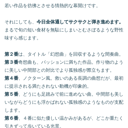
若い作品を彷彿とさせる情熱的な幕開けです。
それにしても、
今日全体通してサクサクと弾き進めます。
まるで旬の短い食材を無駄にしまいとむさぼるような野性
味すら感じます。
第２番
は、タイトル「幻想曲」を回収するような間奏曲。
第３番
奇想曲も、パッションに満ちた作品。作り物のよう
に美しい中間部との対比でより孤独感が際立ちます。
第４番
、ノクターン風。救いのある長調の曲想だが、最初
に提示される満たされない動機が印象的。
第５番
、どうにも足踏みで前に進めない曲。中間部も美し
いながらどうにも浮かばれない孤独感のようなものが支配
します。
第６番
、４番に似た優しい温かみがあるが、どこか重たく
引きずって歩いている光景。