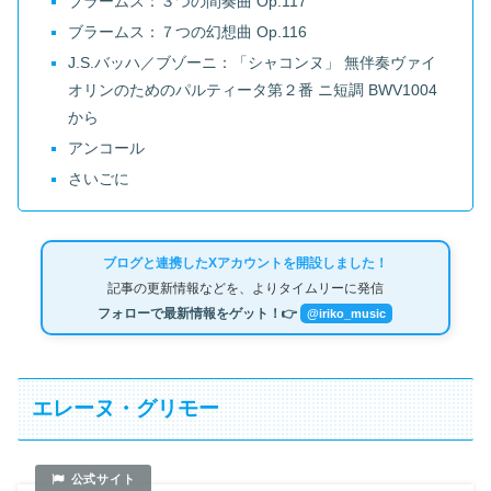
ブラームス：３つの間奏曲 Op.117
ブラームス：７つの幻想曲 Op.116
J.S.バッハ／ブゾーニ：「シャコンヌ」 無伴奏ヴァイ
オリンのためのパルティータ第２番 ニ短調 BWV1004
から
アンコール
さいごに
ブログと連携したXアカウントを開設しました！
記事の更新情報などを、よりタイムリーに発信
フォローで最新情報をゲット！👉
@iriko_music
エレーヌ・グリモー