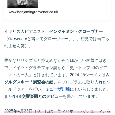
www.benjamingrosvenor.co.uk
イギリス人ピアニスト、
ベンジャミン・グローヴナー
（
Grosvenor
と書いてグローヴナー、、、初見では当てら
れません笑）。
豊かなリリシズムと控えめながらも輝かしい鍵盤さばき
で、ドイツ・グラモフォン誌から「史上トップ50のピア
ニストの一人」と評されています。2024-25シーズンは
ム
ソルグスキー「展覧会の絵」
をプログラムに取り入れたワ
ールドツアーを行い、
ミューザ川崎
にもいらしてました。
また
NHK交響楽団とのデビュー
を果たしています。
2025年4月23日（水）には、ヤマハホールでシューマン＆