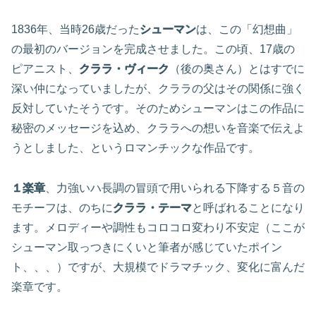
1836年、当時26歳だった
シューマン
は、この「幻想曲」
の最初のバージョンを完成させました。この頃、17歳の
ピアニスト、
クララ・ヴィーク
（後の奥さん）とはすでに
深い仲になっていましたが、クララの父はその関係に強く
反対していたそうです。そのためシューマンはこの作品に
秘密のメッセージを込め、クララへの想いを音楽で伝えよ
うとしました、というロマンチックな作品です。
１楽章
、力強いハ長調の冒頭で用いられる下降する５音の
モチーフは、のちに
クララ・テーマ
と呼ばれることになり
ます。メロディーや調性もコロコロ変わり不安定（ここが
シューマン取っつきにくいと筆者が感じていたポイン
ト、、、）ですが、大規模でドラマチック、変化に富んだ
楽章です。