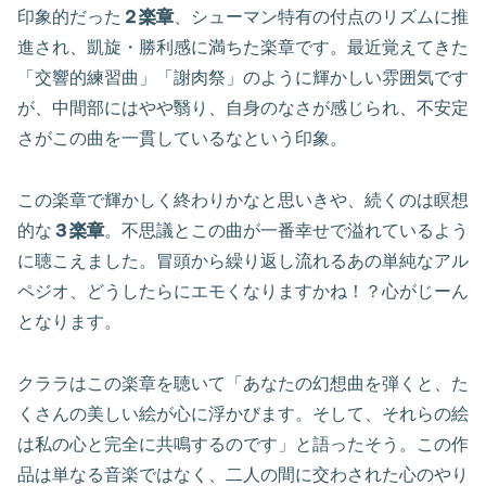
印象的だった
２楽章
、シューマン特有の付点のリズムに推
進され、凱旋・勝利感に満ちた楽章です。最近覚えてきた
「交響的練習曲」「謝肉祭」のように輝かしい雰囲気です
が、中間部にはやや翳り、自身のなさが感じられ、不安定
さがこの曲を一貫しているなという印象。
この楽章で輝かしく終わりかなと思いきや、続くのは瞑想
的な
３楽章
。不思議とこの曲が一番幸せで溢れているよう
に聴こえました。冒頭から繰り返し流れるあの単純なアル
ペジオ、どうしたらにエモくなりますかね！？心がじーん
となります。
クララはこの楽章を聴いて「あなたの幻想曲を弾くと、た
くさんの美しい絵が心に浮かびます。そして、それらの絵
は私の心と完全に共鳴するのです」と語ったそう。この作
品は単なる音楽ではなく、二人の間に交わされた心のやり