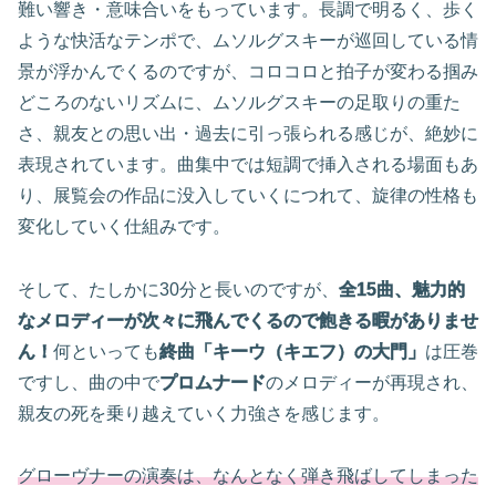
難い響き・意味合いをもっています。長調で明るく、歩く
ような快活なテンポで、ムソルグスキーが巡回している情
景が浮かんでくるのですが、コロコロと拍子が変わる掴み
どころのないリズムに、ムソルグスキーの足取りの重た
さ、親友との思い出・過去に引っ張られる感じが、絶妙に
表現されています。曲集中では短調で挿入される場面もあ
り、展覧会の作品に没入していくにつれて、旋律の性格も
変化していく仕組みです。
そして、たしかに30分と長いのですが、
全15曲、魅力的
なメロディーが次々に飛んでくるので飽きる暇がありませ
ん！
何といっても
終曲「キーウ（キエフ）の大門」
は圧巻
ですし、曲の中で
プロムナード
のメロディーが再現され、
親友の死を乗り越えていく力強さを感じます。
グローヴナーの演奏は、なんとなく弾き飛ばしてしまった