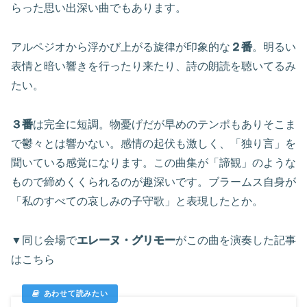
らった思い出深い曲でもあります。
アルペジオから浮かび上がる旋律が印象的な
２番
。明るい
表情と暗い響きを行ったり来たり、詩の朗読を聴いてるみ
たい。
３番
は完全に短調。物憂げだが早めのテンポもありそこま
で鬱々とは響かない。感情の起伏も激しく、「独り言」を
聞いている感覚になります。この曲集が「諦観」のような
もので締めくくられるのが趣深いです。ブラームス自身が
「私のすべての哀しみの子守歌」と表現したとか。
▼同じ会場で
エレーヌ・グリモー
がこの曲を演奏した記事
はこちら