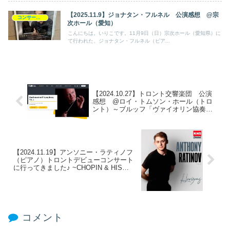
【2025.11.9】ジョナタン・フルネル 公演感想 @宗
コンサート日記
次ホール（愛知）
こんにちは。いりこです。11月9日（日）宗次ホール（愛知県）に
て行われた、ジョナタン・フルネル（ピア...
【2024.10.27】トロント交響楽団 公演
感想 @ロイ・トムソン・ホール（トロ
ント）～ブルッフ「ヴァイオリン協奏曲
第１番」／ラフマニノフ「交響曲第２
番」～
【2024.11.19】アンソニー・ラティノフ
（ピアノ）トロントデビューコンサート
に行ってきました♪ ~CHOPIN & HIS
FANS~
コメント