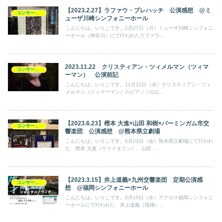
【2023.2.27】ラファウ・ブレハッチ 公演感想 @ミ
コンサート日記
ューザ川崎シンフォニーホール
こんにちは。いりこです。2月27日（月）ミューザ川崎シンフォニ
ーホール（神奈川）にて行われたラファウ...
2023.11.22 クリスティアン・ツィメルマン（ツィマ
コンサート日記
ーマン） 公演前記
こんにちは。いりこです。11月22日（水）クリスティアン・ツィ
メルマン（ツィマーマン）のピアノソロ公...
【2023.6.23】樫本 大進×山田 和樹×バーミンガム市交
コンサート日記
響楽団 公演感想 @熊本県立劇場
こんにちは。いりこです。6月23日（金）熊本県立劇場にて行われ
た、樫本 大進（ヴァイオリン）、山田 ...
【2023.3.15】井上道義×九州交響楽団 定期公演感
コンサート日記
想 @福岡シンフォニーホール
こんにちは。いりこです。3月15日（水）アクロス福岡シンフォニ
ーホールにて行われた、井上道義（指揮）...