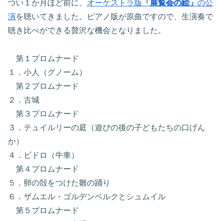
つい１か月ほど前に、
オーケストラ版
「展覧会の絵」
の公
演
を聴いてきました。ピアノ版が原曲ですので、生演奏で
聴き比べができる贅沢な機会となりました。
第１プロムナード
１．小人（グノーム）
第２プロムナード
２．古城
第３プロムナード
３．テュイルリーの庭（遊びの後の子どもたちの口げん
か）
４．ビドロ（牛車）
第４プロムナード
５．卵の殻をつけた雛の踊り
６．ザムエル・ゴルデンベルクとシュムイル
第５プロムナード