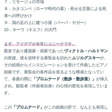
７．リモージュの市場
８．カタコンベ（ローマ時代の墓）- 死せる言葉による死
者への呼びかけ
９．鶏の足の上に建つ小屋（バーバ・ヤガー）
10．キーウ（キエフ）の大門
まず、アイデアが非常にユニークです。
親友であり建築家・画家であった
ヴィクトル・ハルトマン
の死後、彼を追悼する展覧会を訪れた
ムソルグスキー
が、
その絵画からインスピレーションを受けて作曲したピアノ
組曲です。展覧会の各作品を巡るような構成となってい
て、各曲の間に
「プロムナード（散歩・散歩道）」
が挿入
され、観覧者（作曲者自身）の心情の変化を表現していま
す。
この
「プロムナード」
がこの組曲の肝で、なんとも表現し