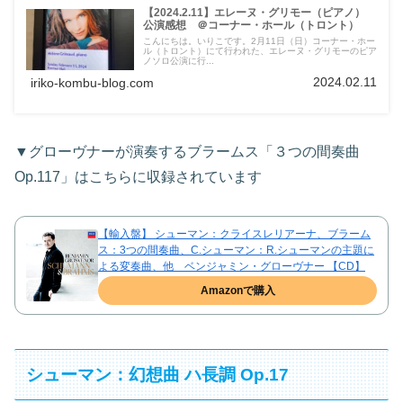
【2024.2.11】エレーヌ・グリモー（ピアノ）
公演感想 ＠コーナー・ホール（トロント）
こんにちは。いりこです。2月11日（日）コーナー・ホー
ル（トロント）にて行われた、エレーヌ・グリモーのピア
ノソロ公演に行...
2024.02.11
iriko-kombu-blog.com
▼グローヴナーが演奏するブラームス「３つの間奏曲
Op.117」はこちらに収録されています
【輸入盤】 シューマン：クライスレリアーナ、ブラーム
ス：3つの間奏曲、C.シューマン：R.シューマンの主題に
よる変奏曲、他 ベンジャミン・グローヴナー 【CD】
Amazonで購入
シューマン：幻想曲 ハ長調 Op.17