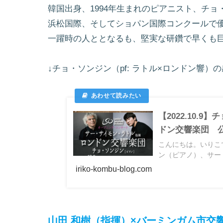
韓国出身、1994年生まれのピアニスト、チョ
浜松国際、そしてショパン国際コンクールで
一躍時の人ととなるも、堅実な研鑽で早くも
↓チョ・ソンジン（pf: ラトル×ロンドン響）
【2022.10.
ドン交響楽団 
こんにちは。いりこ
ン（ピアノ）、サー・
iriko-kombu-blog.com
山田 和樹（指揮）×バーミンガム市交