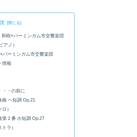
次
 和樹×バーミンガム市交響楽団
ピアノ）
）×バーミンガム市交響楽団
ト情報
・・・の前に
 ヘ短調 Op.21
ソロ）
２番 ホ短調 Op.27
ストラ）