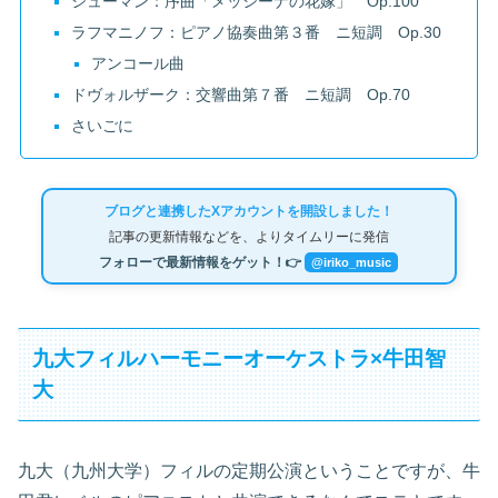
シューマン：序曲「メッシーナの花嫁」 Op.100
ラフマニノフ：ピアノ協奏曲第３番 ニ短調 Op.30
アンコール曲
ドヴォルザーク：交響曲第７番 ニ短調 Op.70
さいごに
ブログと連携したXアカウントを開設しました！
記事の更新情報などを、よりタイムリーに発信
フォローで最新情報をゲット！👉
@iriko_music
九大フィルハーモニーオーケストラ×牛田智
大
九大（九州大学）フィルの定期公演ということですが、牛