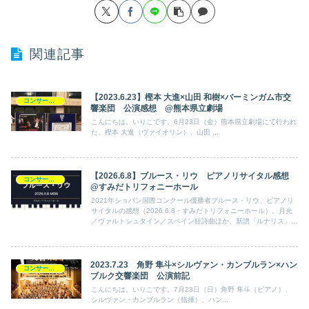
関連記事
【2023.6.23】樫本 大進×山田 和樹×バーミンガム市交
コンサート日記
響楽団 公演感想 @熊本県立劇場
こんにちは。いりこです。6月23日（金）熊本県立劇場にて行われ
た、樫本 大進（ヴァイオリン）、山田 ...
【2026.6.8】ブルース・リウ ピアノリサイタル感想
コンサート日記
@すみだトリフォニーホール
2021年ショパン国際コンクール優勝者ブルース・リウ、ピアノリ
サイタルの感想（2026.6.8・すみだトリフォニーホール）。月光
／ヴァルトシュタイン／スペイン狂詩曲ほか、新譜「ルナリス」と
重なる“月と夜”のプログラム。おすすめ盤も。
2023.7.23 角野 隼斗×シルヴァン・カンブルラン×ハン
コンサート日記
ブルク交響楽団 公演前記
こんにちは。いりこです。7月23日（日）角野 隼斗（ピアノ）、
シルヴァン・カンブルラン（指揮）、ハン...