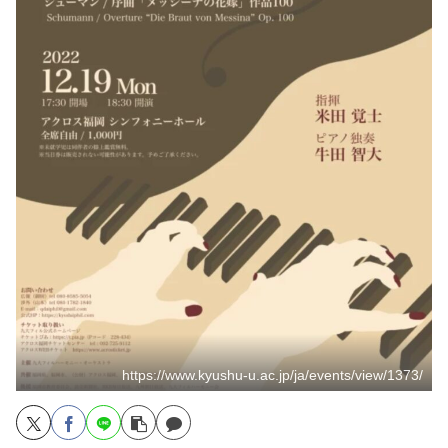
https://www.kyushu-u.ac.jp/ja/events/view/1373/