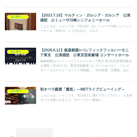
【2023.7.18】マルティン・ガルシア・ガルシア 公演
コンサート日記
感想 @ミューザ川崎シンフォニーホール
こんにちは。いりこです。7月18日（火）ミューザ川崎シンフォニ
ーホール（神奈川）にて行われた、マルテ...
【2026.6.12】飯森範親×パシフィックフィルハーモニ
コンサート日記
ア東京 公演感想 @東京芸術劇場 コンサートホール
飯森範親✕パシフィックフィルハーモニア東京 第181回定期演奏会
の感想（2026.6.12・東京芸術劇場 コンサートホール）。リムス
キー＝コルサコフ「スペイン奇想曲」、矢代秋雄「交響曲」ほか意
欲的なプログラム。
初オペラ鑑賞「魔笛」～METライブビューイング～
コンサート日記
こんにちは。いりこです。先日友人に連れて行ってもらい、人生初
オペラを観てきました。モーツァルト最後の...