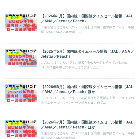
でどこまで届くか、平JGCの扱いまで踏み込みます。
【2026年1月】国内線・国際線タイムセール情報（JAL
航空券
／ANA／Jetstar／Peach）
※最新情報はこちら【2026年2月】国内線・国際線タイムセール情
報（JAL／ANA／Jetstar／...
【2025年5月】国内線タイムセール情報（JAL／ANA／
航空券
Jetstar／Peach）
こんにちは。いりこです。筆者がJALカードを持っているため、
JALの情報を中心に取り上げてきましたが...
【2026年8月】国内線・国際線タイムセール情報（JAL
航空券
／ANA／Jetstar／Peach）ほか
こんにちは。いりこです。この記事は毎月更新で主要エアラインの
タイムセール・キャンペーン情報をまとめて...
【2026年7月】国内線・国際線タイムセール情報（JAL
航空券
／ANA／Jetstar／Peach）ほか
※最新情報はこちら【2026年8月】国内線・国際線タイムセール情
報（JAL／ANA／Jetstar／...