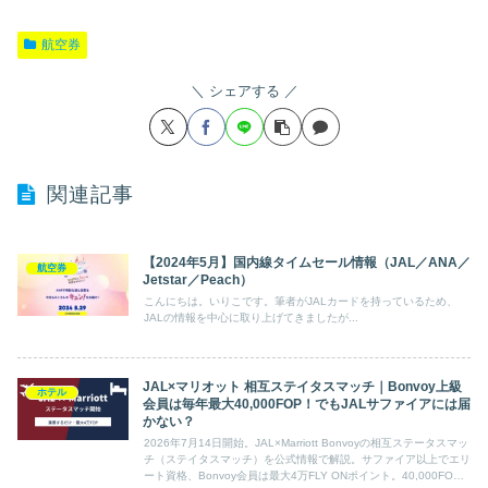
航空券
シェアする
関連記事
【2024年5月】国内線タイムセール情報（JAL／ANA／
航空券
Jetstar／Peach）
こんにちは。いりこです。筆者がJALカードを持っているため、
JALの情報を中心に取り上げてきましたが...
JAL×マリオット 相互ステイタスマッチ｜Bonvoy上級
ホテル
会員は毎年最大40,000FOP！でもJALサファイアには届
かない？
2026年7月14日開始。JAL×Marriott Bonvoyの相互ステータスマッ
チ（ステイタスマッチ）を公式情報で解説。サファイア以上でエリ
ート資格、Bonvoy会員は最大4万FLY ONポイント。40,000FOP