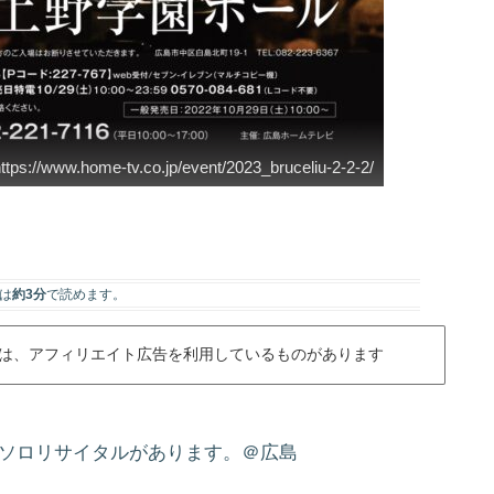
ttps://www.home-tv.co.jp/event/2023_bruceliu-2-2-2/
は
約3分
で読めます。
は、アフィリエイト広告を利用しているものがあります
ノソロリサイタルがあります。＠広島