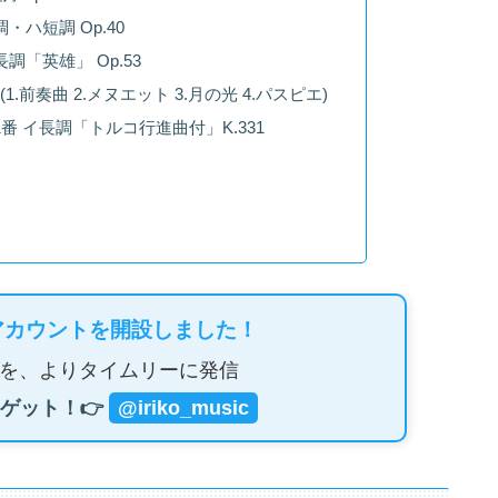
ハ短調 Op.40
調「英雄」 Op.53
前奏曲 2.メヌエット 3.月の光 4.パスピエ)
番 イ長調「トルコ行進曲付」K.331
アカウントを開設しました！
を、よりタイムリーに発信
ゲット！👉
@iriko_music