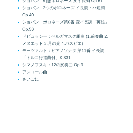
ショパン：幻想ポロネーズ 変イ長調 Op.61
ショパン：2つのポロネーズ イ長調・ハ短調
Op.40
ショパン：ポロネーズ第6番 変イ長調「英雄」
Op.53
ドビュッシー：ベルガマスク組曲 (1.前奏曲 2.
メヌエット 3.月の光 4.パスピエ)
モーツァルト：ピアノソナタ 第11番 イ長調
「トルコ行進曲付」K.331
シマノフスキ：12の変奏曲 Op.3
アンコール曲
さいごに