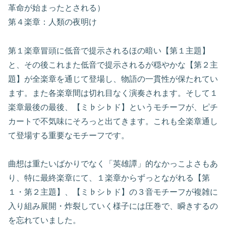
革命が始まったとされる）
第４楽章：人類の夜明け
第１楽章冒頭に低音で提示されるほの暗い【第１主題】
と、その後これまた低音で提示されるが穏やかな【第２主
題】が全楽章を通じて登場し、物語の一貫性が保たれてい
ます。また各楽章間は切れ目なく演奏されます。そして１
楽章最後の最後、【ミ♭シ♭ド】というモチーフが、ピチ
カートで不気味にそろっと出てきます。これも全楽章通し
て登場する重要なモチーフです。
曲想は重たいばかりでなく「英雄譚」的なかっこよさもあ
り、特に最終楽章にて、１楽章からずっとながれる【第
１・第２主題】、【ミ♭シ♭ド】の３音モチーフが複雑に
入り組み展開・炸裂していく様子には圧巻で、瞬きするの
を忘れていました。