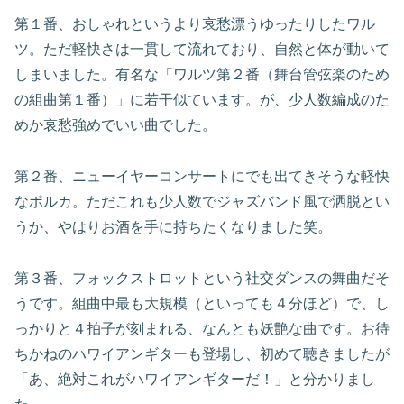
第１番、おしゃれというより哀愁漂うゆったりしたワル
ツ。ただ軽快さは一貫して流れており、自然と体が動いて
しまいました。有名な「ワルツ第２番（舞台管弦楽のため
の組曲第１番）」に若干似ています。が、少人数編成のた
めか哀愁強めでいい曲でした。
第２番、ニューイヤーコンサートにでも出てきそうな軽快
なポルカ。ただこれも少人数でジャズバンド風で洒脱とい
うか、やはりお酒を手に持ちたくなりました笑。
第３番、フォックストロットという社交ダンスの舞曲だそ
うです。組曲中最も大規模（といっても４分ほど）で、し
っかりと４拍子が刻まれる、なんとも妖艶な曲です。お待
ちかねのハワイアンギターも登場し、初めて聴きましたが
「あ、絶対これがハワイアンギターだ！」と分かりまし