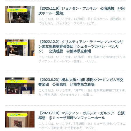
【2025.11.9】ジョナタン・フルネル 公演感想 @宗
コンサート日記
次ホール（愛知）
こんにちは。いりこです。11月9日（日）宗次ホール（愛知県）に
て行われた、ジョナタン・フルネル（ピア...
【2022.12.2】クリスティアン・ティーレマン×ベルリ
コンサート日記
ン国立歌劇場管弦楽団（シュターツカペレ・ベルリ
ン） 公演感想 @熊本県立劇場
こんにちは。いりこです。12月2日（金）熊本にて行われたクリス
ティアン・ティーレマン（指揮）、ベルリ...
【2023.6.23】樫本 大進×山田 和樹×バーミンガム市交
コンサート日記
響楽団 公演感想 @熊本県立劇場
こんにちは。いりこです。6月23日（金）熊本県立劇場にて行われ
た、樫本 大進（ヴァイオリン）、山田 ...
【2023.7.18】マルティン・ガルシア・ガルシア 公演
コンサート日記
感想 @ミューザ川崎シンフォニーホール
こんにちは。いりこです。7月18日（火）ミューザ川崎シンフォニ
ーホール（神奈川）にて行われた、マルテ...