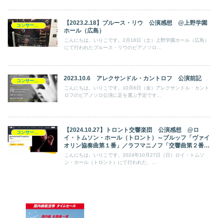
【2023.2.18】ブルース・リウ 公演感想 @上野学園
コンサート日記
ホール（広島）
こんにちは。いりこです。2月18日（土）上野学園ホール（広島）
にて行われたブルース・リウのピアノソロ...
2023.10.6 アレクサンドル・カントロフ 公演前記
コンサート日記
こんにちは。いりこです。10月6日（金）アレクサンドル・カント
ロフのピアノソロ公演に足を運ぶ予定です...
【2024.10.27】トロント交響楽団 公演感想 @ロ
コンサート日記
イ・トムソン・ホール（トロント）～ブルッフ「ヴァイ
オリン協奏曲第１番」／ラフマニノフ「交響曲第２番」
～
こんにちは。いりこです。2024年10月27日（日）ロイ・トムソ
ン・ホール（トロント）にて行われた、...