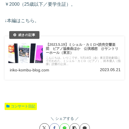
￥2000（25歳以下／要学生証）。
↓本編はこちら。
【2023.5.19】ミシェル・カミロ×読売交響楽
団 ピアノ協奏曲ほか 公演感想 @サントリ
ーホール（東京）
こんにちは。いりこです。5月19日（金）東京芸術劇場に
て行われた、ミシェル・カミロ（ピアノ）、鈴木優人（指
揮）読響の公演...
2023.05.21
iriko-kombu-blog.com
コンサート日記
シェアする