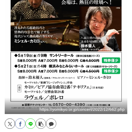
https://yomikyo.or.jp/concert/2022/12/662.php