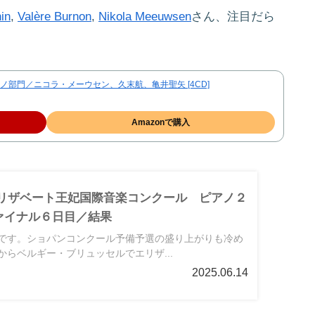
in
,
Valère Burnon
,
Nikola Meeuwsen
さん、注目だら
ノ部門／ニコラ・メーウセン、久末航、亀井聖矢 [4CD]
Amazonで購入
17】エリザベート王妃国際音楽コンクール ピアノ２
ァイナル６日目／結果
です。ショパンコンクール予備予選の盛り上がりも冷め
らベルギー・ブリュッセルでエリザ...
2025.06.14