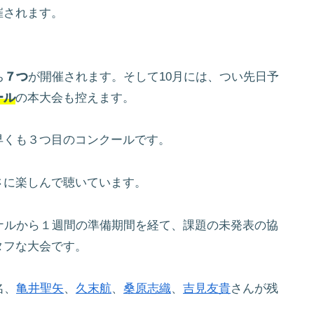
催されます。
ち
７つ
が開催されます。そして10月には、つい先日予
ール
の本大会も控えます。
早くも３つ目のコンクールです。
さに楽しんで聴いています。
ナルから１週間の準備期間を経て、課題の未発表の協
タフな大会です。
名、
亀井聖矢
、
久末航
、
桑原志織
、
吉見友貴
さんが残