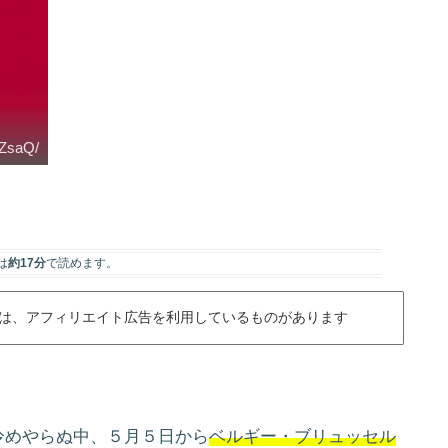
cZsaQ/
は
約17分
で読めます。
は、アフィリエイト広告を利用しているものがあります
冷めやらぬ中、５月５日から
ベルギー・ブリュッセル