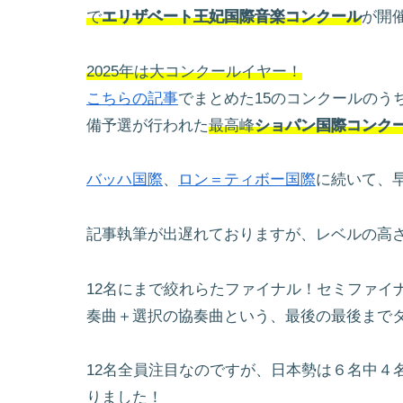
で
エリザベート王妃国際音楽コンクール
が開
2025年は大コンクールイヤー！
こちらの記事
でまとめた15のコンクールのう
備予選が行われた
最高峰
ショパン国際コンク
バッハ国際
、
ロン＝ティボー国際
に続いて、
記事執筆が出遅れておりますが、レベルの高
12名にまで絞れらたファイナル！セミファイ
奏曲＋選択の協奏曲という、最後の最後まで
12名全員注目なのですが、日本勢は６名中４
りました！