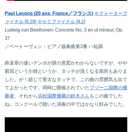
Paul Lecocq (20 ans, France／フランス)
※クォーターフ
ァイナル [8.29]
※セミファイナル [9.2]
Ludwig van Beethoven: Concerto No. 3 en ut mineur, Op.
37
／ベートーヴェン：ピアノ協奏曲第3番 ハ短調
終楽章の速いテンポが誰の意図かわからないですが、やや
窮屈というか雑というか、タッチが浅くなる箇所もありま
した。が！総じて骨太なタッチで、この曲の雰囲気も出て
てよかったです。同時に開催されていた
ブゾーニ国際の優
勝者
、それから
浜松国際優勝の鈴木さん
もこの曲でした
ね。コンクールで聴いた演奏の中ではかなり好みでした。