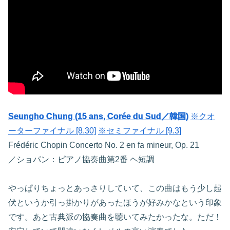
Seungho Chung (15 ans, Corée du Sud／韓国)
※クオ
ーターファイナル [8.30]
※セミファイナル [9.3]
Frédéric Chopin Concerto No. 2 en fa mineur, Op. 21
／ショパン：ピアノ協奏曲第2番 ヘ短調
やっぱりちょっとあっさりしていて、この曲はもう少し起
伏というか引っ掛かりがあったほうが好みかなという印象
です。あと古典派の協奏曲を聴いてみたかったな。ただ！