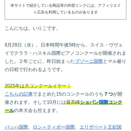
本サイトで紹介している商品等の外部リンクには、アフィリエイ
ト広告を利用しているものがあります
こんにちは。いりこです。
8月28日（水）、日本時間午後5時から、スイス・ヴヴェ
イでクララ・ハスキル国際ピアノコンクールが開催されま
した。２年ごとに、昨日始まった
ブゾーニ国際
とマル被り
の日程で行われるようです。
2025年は大コンクールイヤー！
こちらの記事
でまとめた15のコンクールのうち
７つ
が開
催されます。そして10月には
最高峰
ショパン国際コンク
ール
の本大会も控えます。
バッハ国際
、
ロン＝ティボー国際
、
エリザベート王妃国