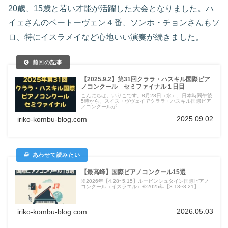
20歳、15歳と若い才能が活躍した大会となりました。ハ
イェさんのベートーヴェン４番、ソンホ・チョンさんもソ
ロ、特にイスラメイなど心地いい演奏が続きました。
【2025.9.2】第31回クララ・ハスキル国際ピア
ノコンクール セミファイナル１日目
こんにちは。いりこです。8月28日（水）、日本時間午後
5時から、スイス・ヴヴェイでクララ・ハスキル国際ピア
ノコンクールが...
2025.09.02
iriko-kombu-blog.com
【最高峰】国際ピアノコンクール15選
※2026年【4.28~5.15】ルービンシュタイン国際ピアノ
コンクール（イスラエル）※2025年【3.13~3.21】...
2026.05.03
iriko-kombu-blog.com