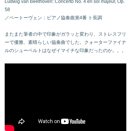
Ludwig van Beethoven: Concerto No. 4 en sol majeur, Op.
58
／ベートーヴェン：ピアノ協奏曲第4番 ト長調
またまた筆者の中で印象がガラッと変わり、ストレスフリ
ーで優雅、素晴らしい協奏曲でした。クォーターファイナ
ルのシューベルトはなぜイマイチな印象だったのか。。。