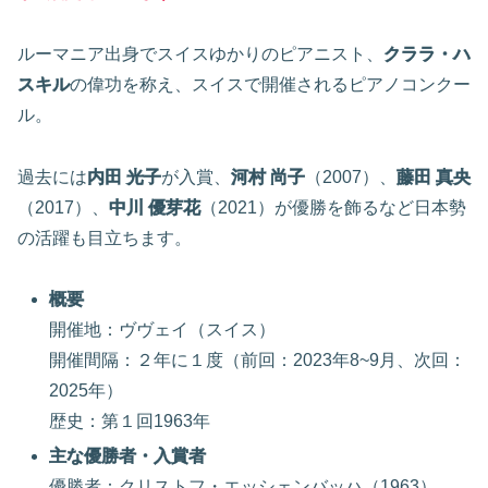
ルーマニア出身でスイスゆかりのピアニスト、
クララ・ハ
スキル
の偉功を称え、スイスで開催されるピアノコンクー
ル。
過去には
内田 光子
が入賞、
河村 尚子
（2007）、
藤田 真央
（2017）、
中川 優芽花
（2021）が優勝を飾るなど日本勢
の活躍も目立ちます。
概要
開催地：ヴヴェイ（スイス）
開催間隔：２年に１度（前回：2023年8~9月、次回：
2025年）
歴史：第１回1963年
主な優勝者・入賞者
優勝者：クリストフ・エッシェンバッハ（1963）、