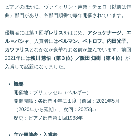
ピアノのほかに、ヴァイオリン・声楽・チェロ（以前は作
曲）部門があり、各部門順番で毎年開催されています。
優勝者には第１回
ギレリス
をはじめ、
アシュケナージ、エ
ル＝バシャ
、入賞者には
ベルマン、ペトロフ、内田光子、
カツァリス
となかなか豪華なお名前が並んでいます。前回
2021年には
務川 慧悟（第３位）／阪田 知樹（第４位）
が
入賞して話題になりました。
概要
開催地：ブリュッセル（ベルギー）
開催間隔：各部門４年に１度（前回：2021年5月
（2020年から延期）、次回：2025年）
歴史：ピアノ部門第１回1938年
主な優勝者・入賞者