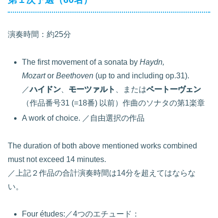
演奏時間：約25分
The first movement of a sonata by
Haydn,
Mozart
or
Beethoven
(up to and including op.31).
／
ハイドン
、
モーツァルト
、または
ベートーヴェン
（作品番号31 (=18番) 以前）作曲のソナタの第1楽章
A work of choice. ／自由選択の作品
The duration of both above mentioned works combined
must not exceed 14 minutes.
／上記２作品の合計演奏時間は14分を超えてはならな
い。
Four études:／4つのエチュード：