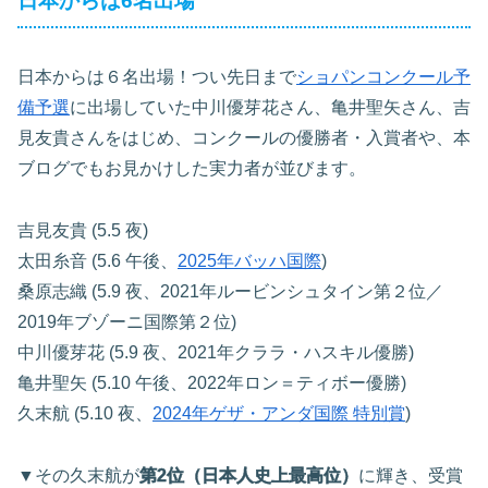
日本からは6名出場
日本からは６名出場！つい先日まで
ショパンコンクール予
備予選
に出場していた中川優芽花さん、亀井聖矢さん、吉
見友貴さんをはじめ、コンクールの優勝者・入賞者や、本
ブログでもお見かけした実力者が並びます。
吉見友貴 (5.5 夜)
太田糸音 (5.6 午後、
2025年バッハ国際
)
桑原志織 (5.9 夜、2021年ルービンシュタイン第２位／
2019年ブゾーニ国際第２位)
中川優芽花 (5.9 夜、2021年クララ・ハスキル優勝)
亀井聖矢 (5.10 午後、2022年ロン＝ティボー優勝)
久末航 (5.10 夜、
2024年ゲザ・アンダ国際 特別賞
)
▼その久末航が
第2位（日本人史上最高位）
に輝き、受賞