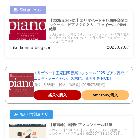
【2025.5.26~31】エリザベート王妃国際音楽コ
ンクール ピアノ２０２５ ファイナル／最終
結果
こんにちは。いりこです。ショパンコンクール予備予選の
盛り上がりも冷めやらぬ中、５月５日からベルギー・ブリ
ュッセルでエリザ...
2025.07.07
iriko-kombu-blog.com
エリザベート王妃国際音楽コンクール2025 ピアノ部門／
ニコラ・メーウセン、久末航、亀井聖矢 [4CD]
価格：5,550円（税込、送料別) (2025/7/13時点)
楽天で購入
Amazonで購入
【最高峰】国際ピアノコンクール15選
※2026年【4.28~5.15】ルービンシュタイン国際ピアノ
コンクール（イスラエル）※2025年【3.13~3.21】...