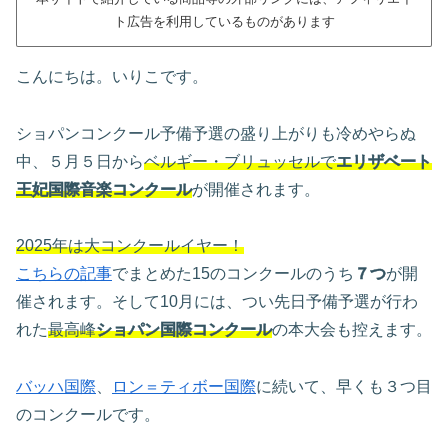
ト広告を利用しているものがあります
こんにちは。いりこです。
ショパンコンクール予備予選の盛り上がりも冷めやらぬ
中、５月５日から
ベルギー・ブリュッセルで
エリザベート
王妃国際音楽コンクール
が開催されます。
2025年は大コンクールイヤー！
こちらの記事
でまとめた15のコンクールのうち
７つ
が開
催されます。そして10月には、つい先日予備予選が行わ
れた
最高峰
ショパン国際コンクール
の本大会も控えます。
バッハ国際
、
ロン＝ティボー国際
に続いて、早くも３つ目
のコンクールです。