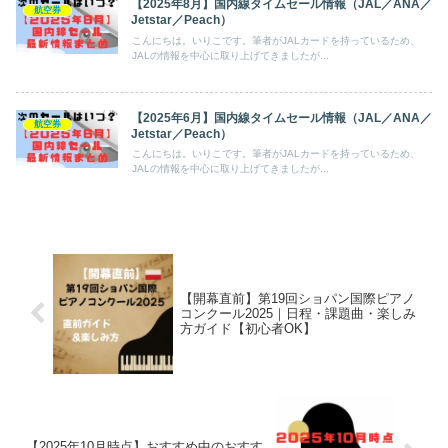
【2025年8月】国内線タイムセール情報（JAL／ANA／
航空券
Jetstar／Peach）
こんにちは。いりこです。筆者がJALカードを持っているため、
JALの情報を中心に取り上げてきましたが...
【2025年6月】国内線タイムセール情報（JAL／ANA／
航空券
Jetstar／Peach）
こんにちは。いりこです。筆者がJALカードを持っているため、
JALの情報を中心に取り上げてきましたが...
【開幕直前】第19回ショパン国際ピアノ
コンクール2025｜日程・課題曲・楽しみ
方ガイド【初心者OK】
【2025年10月時点】おすすめ中のおすす