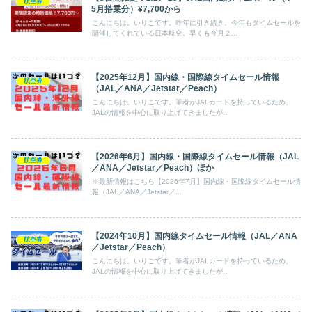
航空券
5月搭乗分）¥7,700から
こんにちは。いりこです。昨年に引き続き、今年もタイムセールを
開催してくれている日本航空。早くも今月２...
【2025年12月】国内線・国際線タイムセール情報
航空券
（JAL／ANA／Jetstar／Peach）
こんにちは。いりこです。筆者がJALカードを持っているため、
JALの情報を中心に取り上げてきましたが...
【2026年6月】国内線・国際線タイムセール情報（JAL
航空券
／ANA／Jetstar／Peach）ほか
※最新情報はこちら【2026年7月】国内線・国際線タイムセール情
報（JAL／ANA／Jetstar／...
【2024年10月】国内線タイムセール情報（JAL／ANA
航空券
／Jetstar／Peach）
こんにちは。いりこです。筆者がJALカードを持っているため、
JALの情報を中心に取り上げてきましたが...