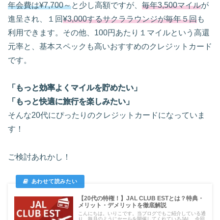
年会費は¥7,700～
と少し高額ですが、
毎年3,500マイル
が
進呈され、１回
¥3,000するサクララウンジが毎年５回
も
利用できます。その他、100円あたり１マイルという高還
元率と、基本スペックも高いおすすめのクレジットカード
です。
「もっと効率よくマイルを貯めたい」
「もっと快適に旅行を楽しみたい」
そんな20代にぴったりのクレジットカードになっていま
す！
ご検討あれかし！
【20代の特権！】JAL CLUB ESTとは？特典・
メリット・デメリットを徹底解説
こんにちは。いりこです。当ブログでもご紹介している通
り、毎月のようにセールを開催してくれているJAL。今回