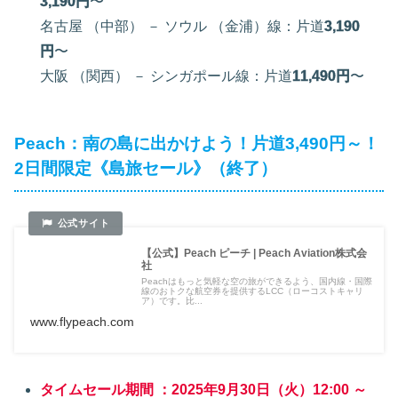
3,190円
〜
名古屋 （中部） － ソウル （金浦）線：片道
3,190
円
〜
大阪 （関西） － シンガポール線：片道
11,490円
〜
Peach：南の島に出かけよう！片道3,490円～！
2日間限定《島旅セール》（終了）
【公式】Peach ピーチ | Peach Aviation株式会
社
Peachはもっと気軽な空の旅ができるよう、国内線・国際
線のおトクな航空券を提供するLCC（ローコストキャリ
ア）です。比...
www.flypeach.com
タイムセール期間 ：2025年9月30日（火）12:00 ～