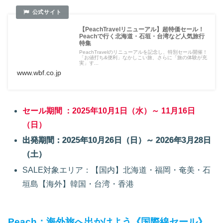
【PeachTravelリニューアル】超特価セール！
Peachで行く北海道・石垣・台湾など人気旅行
特集
PeachTravelのリニューアルを記念し、特別セール開催！
「お値打ち&便利」なかしこい旅、さらに「旅の体験が充
実」す...
www.wbf.co.jp
セール
期間 ：2025年10月1日（水）～ 11月16日
（日）
出発期間：2025年10月26日（日）～ 2026年3月28日
（土）
SALE対象エリア：【国内】北海道・福岡・奄美・石
垣島【海外】韓国・台湾・香港
Peach：海外旅へ出かけよう《国際線セール》