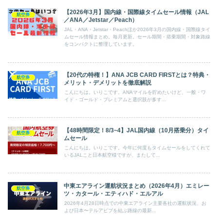
【2026年3月】国内線・国際線タイムセール情報（JAL
航空券
／ANA／Jetstar／Peach）
JAL・ANA・Jetstar・Peachほか2026年3月の国内線・国際線タイ
ムセール情報まとめ。毎月更新。セール期間・搭乗期間・対象路線
をコンパクトに整理しています。
【20代の特権！】ANA JCB CARD FIRSTとは？特典・
航空券
メリット・デメリットを徹底解説
こんにちは。いりこです。ANAマイルを貯めたいけど、一般・ワ
イド・ゴールド・プレミアムと選択肢が多す...
【48時間限定！8/3~4】JAL国内線（10月搭乗分）タイ
航空券
ムセール
こんにちは。いりこです。今年に何度もタイムセールをしてくれて
いるJALこと日本航空様ですが、またして...
中東エアライン運航状況まとめ（2026年4月）エミレー
航空券
ツ・カタール・エティハド・エルアル
2026年4月28日時点での中東エアライン主要各社の運航状況、お
よび日本〜テルアビブを結ぶ路線の最新...