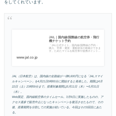
をしてくれています。
JAL｜国内線/国際線の航空券・飛行
機チケット予約
「JAL公式サイト」国内線/国際線の予約・
購入、空席・運賃・運航状況の検索ができま
す。ためたマイルを航空券や提携ポイント...
www.jal.co.jp
JAL（日本航空）は、国内線の全路線が一律6,600円になる「JALスマイ
ルキャンペーン」を4月21日0時00分に開始すると発表した。期限は4月
22日（土）23時59分まで。搭乗対象期間は5月11日（木）〜5月31日
（水）。
Web限定、国内線航空券のタイムセール。3月9日に実施したものの、ア
クセス過多で販売中止になったキャンペーンを復活させたもので、その
後、搭乗期間を分割しての実施が続いている。今回はその3回目にあた
る。