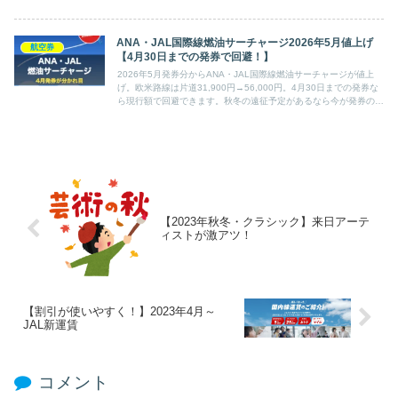
ANA・JAL国際線燃油サーチャージ2026年5月値上げ
航空券
【4月30日までの発券で回避！】
2026年5月発券分からANA・JAL国際線燃油サーチャージが値上
げ。欧米路線は片道31,900円→56,000円。4月30日までの発券な
ら現行額で回避できます。秋冬の遠征予定があるなら今が発券のタ
イミング。
【2023年秋冬・クラシック】来日アーテ
ィストが激アツ！
【割引が使いやすく！】2023年4月～
JAL新運賃
コメント