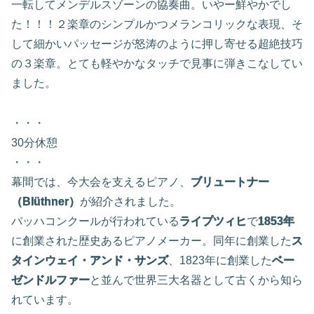
一転してメンデルスゾーンの協奏曲。いやー鮮やかでし
た！！！２楽章のシンプルかつメランコリックな表現、そ
して細かいパッセージが怒涛のように押し寄せる超絶技巧
の３楽章。とても軽やかなタッチで見事に弾きこなしてい
ました。
・・・
30分休憩
・・・
幕間では、今大会を支えるピアノ、
ブリュートナー
（Blüthner）
が紹介されました。
バッハコンクールが行われている
ライプツィヒ
で
1853年
に創業された歴史あるピアノメーカー。同年に創業した
ス
タインウェイ・アンド・サンズ
、1823年に創業した
ベー
ゼンドルファー
と並んで世界三大名器として古くから知ら
れています。