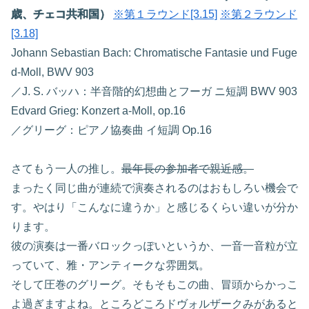
歳、チェコ共和国）
※第１ラウンド[3.15]
※第２ラウンド
[3.18]
Johann Sebastian Bach: Chromatische Fantasie und Fuge
d-Moll, BWV 903
／J. S. バッハ：半音階的幻想曲とフーガ ニ短調 BWV 903
Edvard Grieg: Konzert a-Moll, op.16
／グリーグ：ピアノ協奏曲 イ短調 Op.16
さてもう一人の推し。
最年長の参加者で親近感。
まったく同じ曲が連続で演奏されるのはおもしろい機会で
す。やはり「こんなに違うか」と感じるくらい違いが分か
ります。
彼の演奏は一番バロックっぽいというか、一音一音粒が立
っていて、雅・アンティークな雰囲気。
そして圧巻のグリーグ。そもそもこの曲、冒頭からかっこ
よ過ぎますよね。ところどころドヴォルザークみがあると