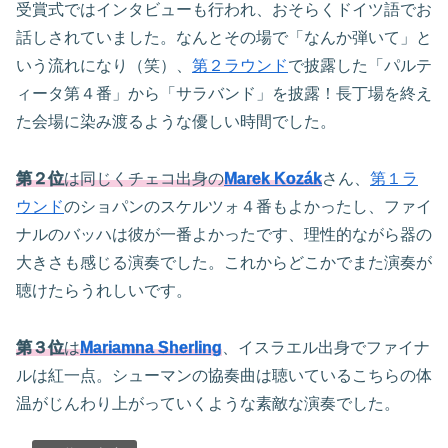
受賞式ではインタビューも行われ、おそらくドイツ語でお
話しされていました。なんとその場で「なんか弾いて」と
いう流れになり（笑）、
第２ラウンド
で披露した「パルテ
ィータ第４番」から「サラバンド」を披露！長丁場を終え
た会場に染み渡るような優しい時間でした。
第２位
は同じくチェコ出身の
Marek Kozák
さん、
第１ラ
ウンド
のショパンのスケルツォ４番もよかったし、ファイ
ナルのバッハは彼が一番よかったです、理性的ながら器の
大きさも感じる演奏でした。これからどこかでまた演奏が
聴けたらうれしいです。
第３位
は
Mariamna Sherling
、イスラエル出身でファイナ
ルは紅一点。シューマンの協奏曲は聴いているこちらの体
温がじんわり上がっていくような素敵な演奏でした。