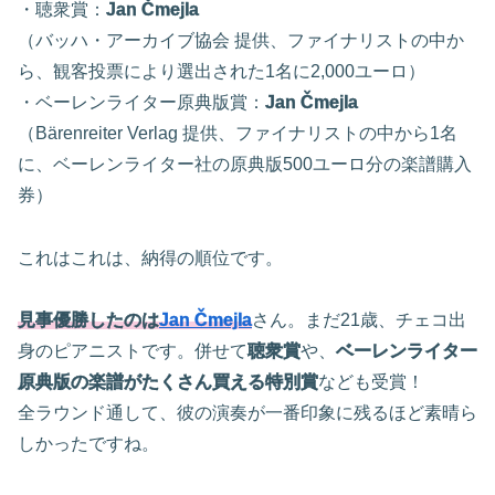
・聴衆賞：
Jan Čmejla
（バッハ・アーカイブ協会 提供、ファイナリストの中か
ら、観客投票により選出された1名に2,000ユーロ）
・ベーレンライター原典版賞：
Jan Čmejla
（Bärenreiter Verlag 提供、ファイナリストの中から1名
に、ベーレンライター社の原典版500ユーロ分の楽譜購入
券）
これはこれは、納得の順位です。
見事優勝したのは
Jan Čmejla
さん。まだ21歳、チェコ出
身のピアニストです。併せて
聴衆賞
や、
ベーレンライター
原典版の楽譜がたくさん買える特別賞
なども受賞！
全ラウンド通して、彼の演奏が一番印象に残るほど素晴ら
しかったですね。