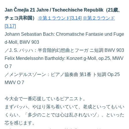
Jan Čmejla 21 Jahre / Tschechische Republik（21歳、
チェコ共和国）
※第１ラウンド[3.14]
※第２ラウンド
[3.17]
Johann Sebastian Bach: Chromatische Fantasie und Fuge
d-Moll, BWV 903
／J. S. バッハ：半音階的幻想曲とフーガ ニ短調 BWV 903
Felix Mendelssohn Bartholdy: Konzert g-Moll, op.25, MWV
O 7
／メンデルスゾーン：ピアノ協奏曲 第1番 ト短調 Op.25
MWV O 7
今大会で一番応援しているピアニスト。
まずバッハ、やはり落ち着いていて、老成といってもいい
くらい、「多少のことでは心は乱されないゾ」、といった
芯を感じます。