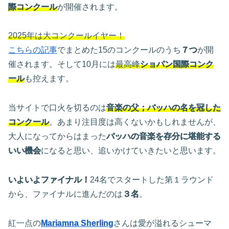
際コンクール
が開催されます。
2025年は大コンクールイヤー！
こちらの記事
でまとめた15のコンクールのうち
７つ
が開
催されます。そして10月には
最高峰
ショパン国際コンク
ール
も控えます。
当サイトで口火を切るのは
音楽の父；バッハの名を冠した
コンクール
。あまり注目度は高くないかもしれませんが、
大人になってからはまった
バッハの音楽を存分に堪能する
いい機会
になると思い、追いかけていきたいと思います。
いよいよファイナル！
24名でスタートした第１ラウンド
から、ファイナルに進んだのは
３名
。
紅一点の
Mariamna Sherling
さんは愛が溢れるシューマ