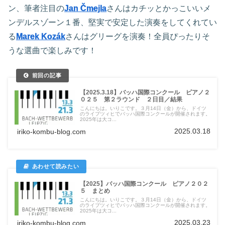
ン、筆者注目の
Jan Čmejla
さんはカチッとかっこいいメ
ンデルスゾーン１番、堅実で安定した演奏をしてくれてい
る
Marek Kozák
さんはグリーグを演奏！全員ぴったりそ
うな選曲で楽しみです！
【2025.3.18】バッハ国際コンクール ピアノ２
０２５ 第２ラウンド ２日目／結果
こんにちは。いりこです。３月14日（金）から、ドイツ
のライプツィヒでバッハ国際コンクールが開催されます。
2025年は大コ...
2025.03.18
iriko-kombu-blog.com
【2025】バッハ国際コンクール ピアノ２０２
５ まとめ
こんにちは。いりこです。３月14日（金）から、ドイツ
のライプツィヒでバッハ国際コンクールが開催されます。
2025年は大コ...
2025.03.23
iriko-kombu-blog.com