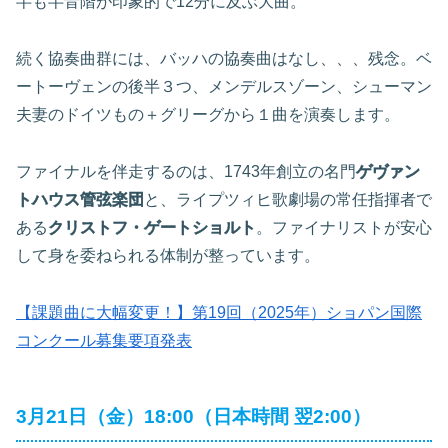
半も半音階が印象的で12分に及ぶ大曲。
続く協奏曲群には、バッハの協奏曲はなし、、、残念。ベ
ートーヴェンの後半３つ、メンデルスゾーン、シューマン
夫妻のドイツもの＋グリーグから１曲を演奏します。
ファイナルを伴走するのは、1743年創立の名門
ゲヴァン
トハウス管弦楽団
と、ライプツィヒ歌劇場の常任指揮者で
ある
クリストフ・ゲートショルト
。ファイナリストが安心
して身を委ねられる体制が整っています。
【課題曲に大幅変更！】第19回（2025年）ショパン国際
コンクール募集要項発表
3月21日（金）18:00（日本時間 翌2:00）