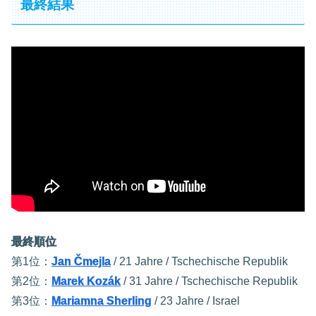
最終結果
最終順位
第1位：
Jan Čmejla
/ 21 Jahre / Tschechische Republik
第2位：
Marek Kozák
/ 31 Jahre / Tschechische Republik
第3位：
Mariamna Sherling
/ 23 Jahre / Israel