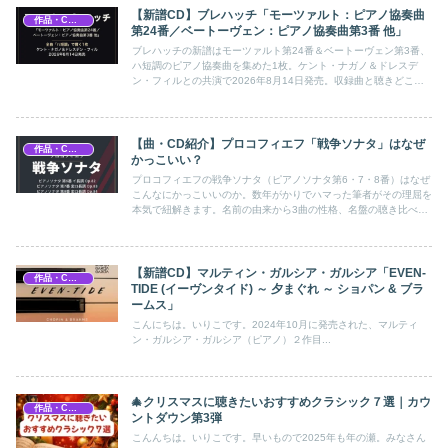
【新譜CD】ブレハッチ「モーツァルト：ピアノ協奏曲
作品・CD紹介
第24番／ベートーヴェン：ピアノ協奏曲第3番 他」
ブレハッチの新譜はモーツァルト第24番＆ベートーヴェン第3番、
ハ短調のピアノ協奏曲を集めた1枚。ケント・ナガノ＆ドレスデ
ン・フィルとの共演で2026年8月14日発売。収録曲と聴きどころ
を紹介します。
【曲・CD紹介】プロコフィエフ「戦争ソナタ」はなぜ
作品・CD紹介
かっこいい？
プロコフィエフの戦争ソナタ（ピアノソナタ第6・7・8番）はなぜ
こんなにかっこいいのか。数年がかりでハマった筆者がその理屈を
本気で紐解きます。名前の由来から3曲の性格、名盤の聴き比べ、
楽譜の選び方まで。
【新譜CD】マルティン・ガルシア・ガルシア「EVEN-
作品・CD紹介
TIDE (イーヴンタイド) ～ 夕まぐれ ～ ショパン & ブラ
ームス」
こんにちは。いりこです。2024年10月に発売された、マルティ
ン・ガルシア・ガルシア（ピアノ）２作目...
🎄クリスマスに聴きたいおすすめクラシック７選｜カウ
作品・CD紹介
ントダウン第3弾
こんんちは。いりこです。早いもので2025年も年の瀬。みなさん