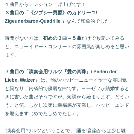
１曲目からテンション上げ上げです！
３曲目の「《ジプシー男爵》のカドリーユ/
Zigeunerbaron-Quadrille 」
なんて印象的でした。
時間がない方は、
初めの３曲～５曲
だけでも聞いてみる
と、ニューイヤー・コンサートの雰囲気が楽しめると思い
ます。
７曲目の「演奏会用ワルツ『愛の真珠』/ Perlen der
Liebe. Walzer」
は、他のハッピーニューイヤーな雰囲気
と異なり、内省的で優麗な曲です。ヨーゼフが結婚すると
きに書いた曲だそうですが、短調から始まります、どうい
うこと笑。しかし次第に幸福感が充満し、ハッピーエンド
を迎えます（めでたしめでたし）。
”演奏会用”ワルツということで、”踊る”音楽からは少し離