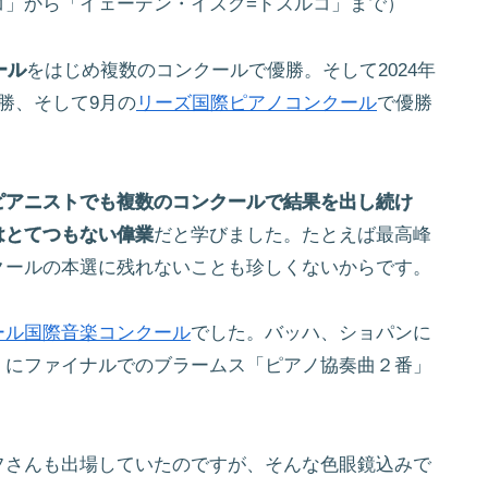
コ」から「イェーデン・イズク=ドズルコ」まで）
ール
をはじめ複数のコンクールで優勝。そして2024年
勝、そして9月の
リーズ国際ピアノコンクール
で優勝
ピアニストでも複数のコンクールで結果を出し続け
はとてつもない偉業
だと学びました。たとえば最高峰
クールの本選に残れないことも珍しくないからです。
ール国際音楽コンクール
でした。バッハ、ショパンに
」にファイナルでのブラームス「ピアノ協奏曲２番」
フさんも出場していたのですが、そんな色眼鏡込みで