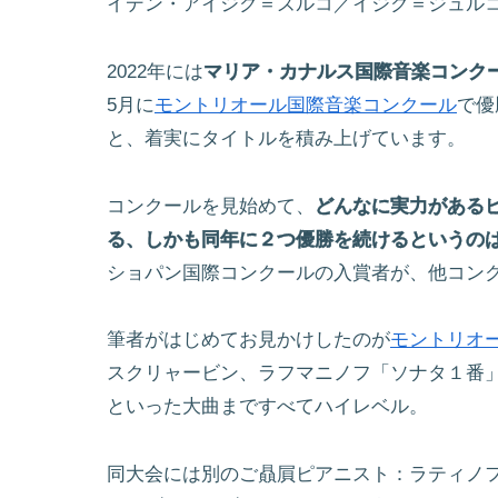
イデン・アイジク＝ズルコ／イジク＝ジュル
2022年には
マリア・カナルス国際音楽コンク
5月に
モントリオール国際音楽コンクール
で優
と、着実にタイトルを積み上げています。
コンクールを見始めて、
どんなに実力がある
る、しかも同年に２つ優勝を続けるというの
ショパン国際コンクールの入賞者が、他コン
筆者がはじめてお見かけしたのが
モントリオ
スクリャービン、ラフマニノフ「ソナタ１番
といった大曲まですべてハイレベル。
同大会には別のご贔屓ピアニスト：ラティノ