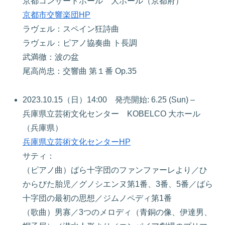
京都コンサートホール 大ホール（京都府）
京都市交響楽団HP
ラヴェル：スペイン狂詩曲
ラヴェル：ピアノ協奏曲 ト長調
武満徹：波の盆
尾高尚忠：交響曲 第１番 Op.35
2023.10.15（日）14:00 発売開始: 6.25 (Sun) –
兵庫県立芸術文化センター KOBELCO 大ホール
（兵庫県）
兵庫県立芸術文化センターHP
サティ：
（ピアノ曲）ばら十字団のファンファーレより／ひ
からびた胎児／グノシエンヌ第1番、3番、5番／ばら
十字団の最初の思想／ジムノペディ第1番
（歌曲）男寡／3つのメロディ（青銅の像、伊達男、