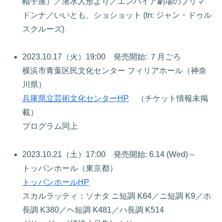
帽子屋）／潜水人形より／エンパイア劇場のプリマ
ドンナ／いいとも、ショショット (tn: ジャン・ドゥル
スクルーズ)
2023.10.17（火）19:00 発売開始: ７月ごろ
横浜市青葉区民文化センター フィリアホール（神奈
川県）
兵庫県立芸術文化センターHP
（チケット情報未掲
載）
プログラム同上
2023.10.21（土）17:00 発売開始: 6.14 (Wed) –
トッパンホール（東京都）
トッパンホールHP
スカルラッティ：ソナタ ニ短調 K64／ニ短調 K9／ホ
長調 K380／ヘ短調 K481／ハ長調 K514