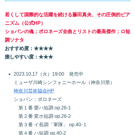
若くして国際的な活躍を続ける藤田真央、その圧倒的ピア
ニズム（公式HP）
ショパンの魂；ポロネーズ全曲とリストの最高傑作；ロ短
調ソナタ
おすすめ度：★★★★
接しやすい度：★★★
2023.10.17（火）19:00 発売中
ミューザ川崎シンフォニーホール（神奈川県）
神奈川芸術協会HP
ショパン：ポロネーズ
第１番 嬰ハ短調 op.26-1
第２番 変ホ短調 op.26-2
第３番 イ長調「軍隊」 op.40-１
第４番 ハ短調 op.40-2