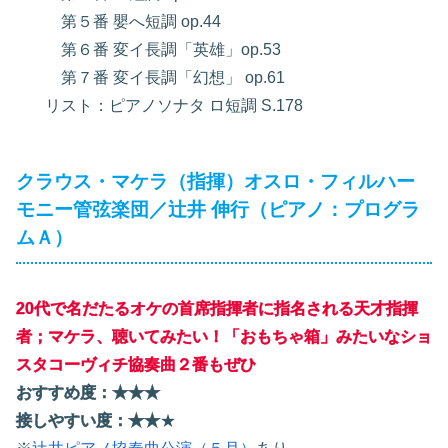
第５番 嬰へ短調 op.44
第６番 変イ長調「英雄」op.53
第７番 変イ長調「幻想」 op.61
リスト：ピアノソナタ ロ短調 S.178
クラウス・マケラ（指揮）オスロ・フィルハー
モニー管弦楽団／辻井 伸行（ピアノ：プログラ
ムＡ）
20代で名だたるオケの首席指揮者に指名される天才指揮
者；マケラ、聴いてみたい！
「おもちゃ箱」みたいなショ
スタコーヴィチ協奏曲２番もぜひ
おすすめ度：★★★
接しやすい度：★★
★