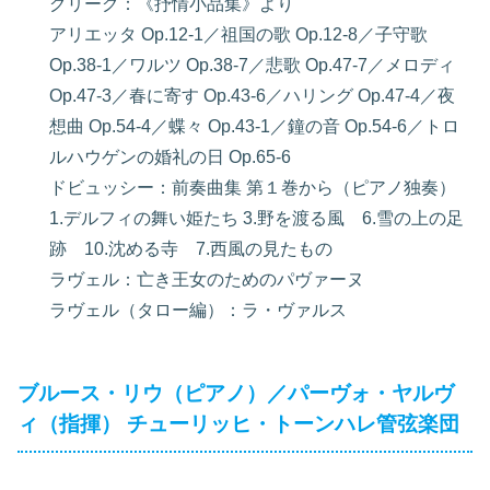
グリーグ：《抒情小品集》より
アリエッタ Op.12-1／祖国の歌 Op.12-8／子守歌
Op.38-1／ワルツ Op.38-7／悲歌 Op.47-7／メロディ
Op.47-3／春に寄す Op.43-6／ハリング Op.47-4／夜
想曲 Op.54-4／蝶々 Op.43-1／鐘の音 Op.54-6／トロ
ルハウゲンの婚礼の日 Op.65-6
ドビュッシー：前奏曲集 第１巻から（ピアノ独奏）
1.デルフィの舞い姫たち 3.野を渡る風 6.雪の上の足
跡 10.沈める寺 7.西風の見たもの
ラヴェル：亡き王女のためのパヴァーヌ
ラヴェル（タロー編）：ラ・ヴァルス
ブルース・リウ（ピアノ）／パーヴォ・ヤルヴ
ィ（指揮） チューリッヒ・トーンハレ管弦楽団