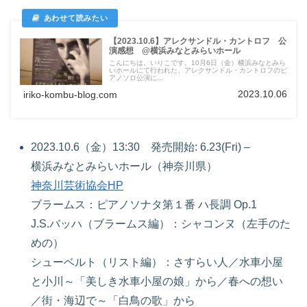
【2023.10.6】アレクサンドル・カントロフ 公
演感想 @横浜みなとみらいホール
こんにちは。いりこです。10月6日（金）横浜みなとみら
いホールにて行われた、アレクサンドル・カントロフのピ
アノソロ公演に...
2023.10.06
iriko-kombu-blog.com
2023.10.6（金）13:30 発売開始: 6.23(Fri) –
横浜みなとみらいホール（神奈川県）
神奈川芸術協会HP
ブラームス：ピアノソナタ第１番 ハ長調 Op.1
J.S.バッハ（ブラームス編）：シャコンヌ（左手のた
めの）
シューベルト（リスト編）：さすらい人／水車小屋
と小川～「美しき水車小屋の娘」から／春への想い
／街・海辺で～「白鳥の歌」から