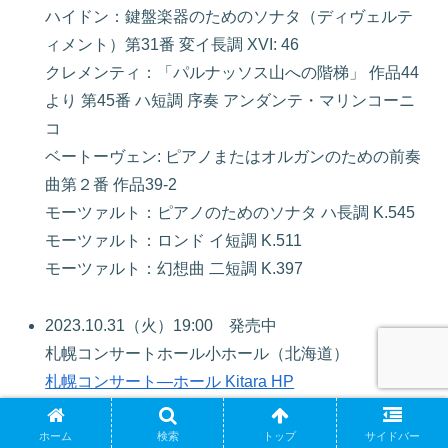
ハイドン：鍵盤楽器のためのソナタ（ディヴェルテ
ィメント）第31番 変イ長調 XVI: 46
クレメンティ：「パルナッソス山への階梯」 作品44
より 第45番 ハ短調 序奏 アンダンテ・マリンコーニ
コ
ベートーヴェン: ピアノまたはオルガンのための前奏
曲第２番 作品39-2
モーツァルト：ピアノのためのソナタ ハ長調 K.545
モーツァルト：ロンド イ短調 K.511
モーツァルト：幻想曲 二短調 K.397
2023.10.31（火）19:00 発売中
札幌コンサートホール小ホール（北海道）
札幌コンサート―ホール Kitara HP
J.S.バッハ：ゴルトベルク変奏曲 BWV988
ホーム
検索
トップ
サイドバー