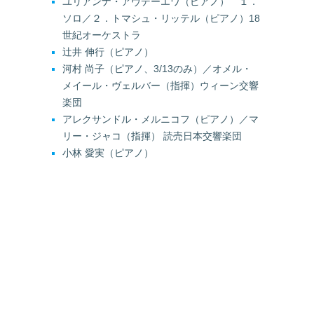
ユリアンナ・アヴデーエワ（ピアノ） １．
ソロ／２．トマシュ・リッテル（ピアノ）18
世紀オーケストラ
辻井 伸行（ピアノ）
河村 尚子（ピアノ、3/13のみ）／オメル・
メイール・ヴェルバー（指揮）ウィーン交響
楽団
アレクサンドル・メルニコフ（ピアノ）／マ
リー・ジャコ（指揮） 読売日本交響楽団
小林 愛実（ピアノ）