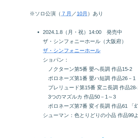
※ソロ公演（
７月
／
10月
）あり
2024.1.8（月・祝）14:00 発売中
ザ・シンフォニーホール（大阪府）
ザ・シンフォニーホール
ショパン：
ノクターン第5番 嬰へ長調 作品15-2
ポロネーズ第1番 嬰ハ短調 作品26－1
プレリュード第15番 変ニ長調 作品28-
3つのマズルカ 作品50－1～3
ポロネーズ第7番 変イ長調 作品61 「
シューマン：色とりどりの小品 作品99