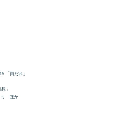
15 「雨だれ」
幻想」
より ほか