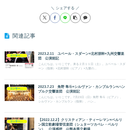
シェアする
関連記事
2023.2.11 ユベール・スダーン×北村朋幹×九州交響楽
コンサート日記
団 公演前記
こんにちは。いりこです。来る２月１１日（土）。ユベール・スダ
ーン（指揮）×北村朋幹（ピアノ）×九響の...
2023.7.23 角野 隼斗×シルヴァン・カンブルラン×ハン
コンサート日記
ブルク交響楽団 公演前記
こんにちは。いりこです。7月23日（日）角野 隼斗（ピアノ）、
シルヴァン・カンブルラン（指揮）、ハン...
【2022.12.2】クリスティアン・ティーレマン×ベルリ
コンサート日記
ン国立歌劇場管弦楽団（シュターツカペレ・ベルリ
ン） 公演感想 @熊本県立劇場