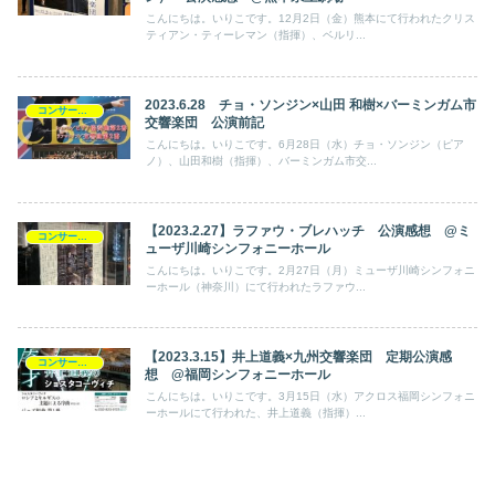
こんにちは。いりこです。12月2日（金）熊本にて行われたクリス
ティアン・ティーレマン（指揮）、ベルリ...
2023.6.28 チョ・ソンジン×山田 和樹×バーミンガム市
コンサート日記
交響楽団 公演前記
こんにちは。いりこです。6月28日（水）チョ・ソンジン（ピア
ノ）、山田和樹（指揮）、バーミンガム市交...
【2023.2.27】ラファウ・ブレハッチ 公演感想 @ミ
コンサート日記
ューザ川崎シンフォニーホール
こんにちは。いりこです。2月27日（月）ミューザ川崎シンフォニ
ーホール（神奈川）にて行われたラファウ...
【2023.3.15】井上道義×九州交響楽団 定期公演感
コンサート日記
想 @福岡シンフォニーホール
こんにちは。いりこです。3月15日（水）アクロス福岡シンフォニ
ーホールにて行われた、井上道義（指揮）...