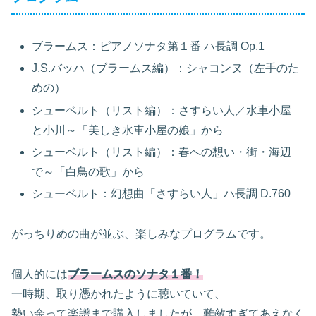
ブラームス：ピアノソナタ第１番 ハ長調 Op.1
J.S.バッハ（ブラームス編）：シャコンヌ（左手のた
めの）
シューベルト（リスト編）：さすらい人／水車小屋
と小川～「美しき水車小屋の娘」から
シューベルト（リスト編）：春への想い・街・海辺
で～「白鳥の歌」から
シューベルト：幻想曲「さすらい人」ハ長調 D.760
がっちりめの曲が並ぶ、楽しみなプログラムです。
個人的には
ブラームスのソナタ１番！
一時期、取り憑かれたように聴いていて、
勢い余って楽譜まで購入しましたが、難敵すぎてあえなく