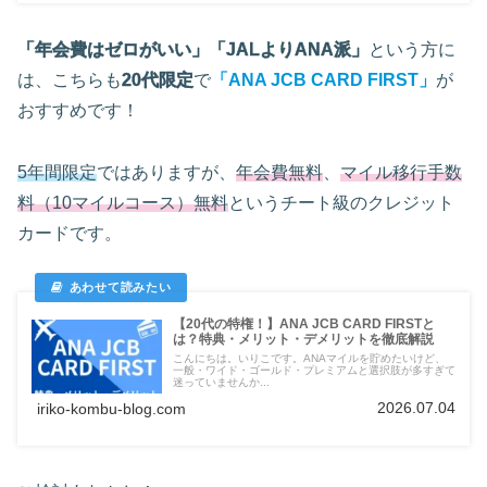
「年会費はゼロがいい」「JALよりANA派」
という方に
は、こちらも
20代限定
で
「ANA JCB CARD FIRST」
が
おすすめです！
5年間限定
ではありますが、
年会費無料
、
マイル移行手数
料（10マイルコース）無料
というチート級のクレジット
カードです。
【20代の特権！】ANA JCB CARD FIRSTと
は？特典・メリット・デメリットを徹底解説
こんにちは。いりこです。ANAマイルを貯めたいけど、
一般・ワイド・ゴールド・プレミアムと選択肢が多すぎて
迷っていませんか...
2026.07.04
iriko-kombu-blog.com