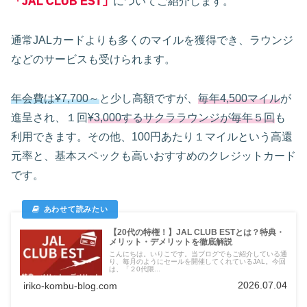
「JAL CLUB EST」
についてご紹介します。
通常JALカードよりも多くのマイルを獲得でき、ラウンジ
などのサービスも受けられます。
年会費は¥7,700～
と少し高額ですが、
毎年4,500マイル
が
進呈され、１回
¥3,000するサクララウンジが毎年５回
も
利用できます。その他、100円あたり１マイルという高還
元率と、基本スペックも高いおすすめのクレジットカード
です。
【20代の特権！】JAL CLUB ESTとは？特典・
メリット・デメリットを徹底解説
こんにちは。いりこです。当ブログでもご紹介している通
り、毎月のようにセールを開催してくれているJAL。今回
は、「２0代限...
2026.07.04
iriko-kombu-blog.com