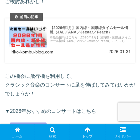
ご検討あれかし！
【2026年1月】国内線・国際線タイムセール情
報（JAL／ANA／Jetstar／Peach）
※最新情報はこちら【2026年2月】国内線・国際線タイム
セール情報（JAL／ANA／Jetstar／Peach）こんにち...
2026.01.31
iriko-kombu-blog.com
この機会に飛行機を利用して、
クラシック音楽のコンサートに足を伸ばしてみてはいかが
でしょうか！
▼2026年おすすめのコンサートはこちら
ホーム
検索
トップ
サイドバー
【2026年】おすすめ・行きたいクラシックコン