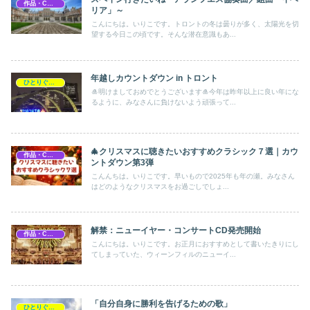
作品・CD紹介
リア」～
こんにちは。いりこです。トロントの冬は曇りが多く、太陽光を切
望する今日この頃です。そんな潜在意識もあ...
年越しカウントダウン in トロント
ひとりぐらし・ひとりごと
🎍明けましておめでとうございます🎍今年は昨年以上に良い年にな
るように、みなさんに負けないよう頑張って...
🎄クリスマスに聴きたいおすすめクラシック７選｜カウ
作品・CD紹介
ントダウン第3弾
こんんちは。いりこです。早いもので2025年も年の瀬。みなさん
はどのようなクリスマスをお過ごしでしょ...
解禁：ニューイヤー・コンサートCD発売開始
作品・CD紹介
こんにちは。いりこです。お正月におすすめとして書いたきりにし
てしまっていた、ウィーンフィルのニューイ...
「自分自身に勝利を告げるための歌」
ひとりぐらし・ひとりごと