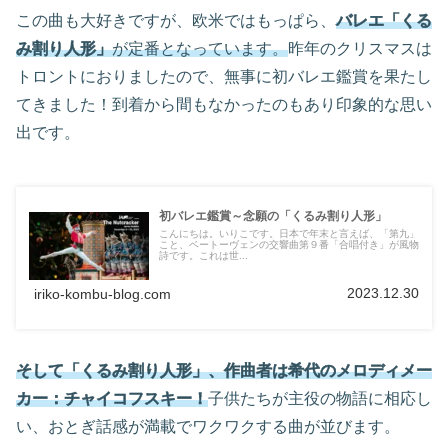
この曲も大好きですが、欧米ではもっぱら、
バレエ「くる
み割り人形」
が定番となっています。
昨年のクリスマスは
トロントにおりましたので、無事に初バレエ鑑賞を果たし
てきました！到着から間もなかったのもあり印象的な思い
出です。
初バレエ鑑賞～念願の「くるみ割り人形」
こんにちは。いりこです。日本で年末と言えば、「第九」
こと、ベートーヴェンの交響曲第９番「合唱付き」が風物
詩です。これは世...
2023.12.30
iriko-kombu-blog.com
そして「くるみ割り人形」、作曲者は希代のメロディメー
カー：チャイコフスキー！
子供たちが主役の物語に相応し
い、おとぎ話感が満載でワクワクする曲が並びます。