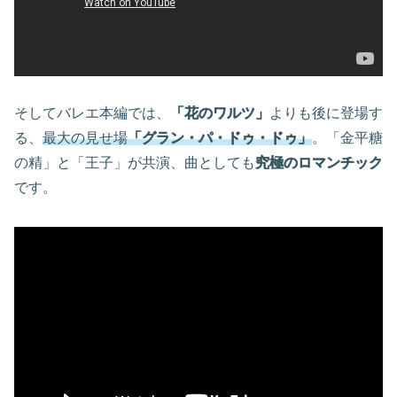
そしてバレエ本編では、
「花のワルツ」
よりも後に登場す
る、
最大の見せ場
「グラン・パ・ドゥ・ドゥ」
。「金平糖
の精」と「王子」が共演、曲としても
究極のロマンチック
です。