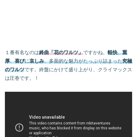
１番有名なのは
終曲「花のワルツ」
ですかね。
軽快
、
重
厚
、
喜び
に
哀しみ
、多面的な魅力がたっぷり詰まった
究極
のワルツ
です。終盤にかけて盛り上がり、クライマックス
は圧巻です。！