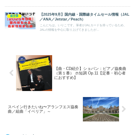
【2025年9月】国内線・国際線タイムセール情報（JAL
航空券
／ANA／Jetstar／Peach）
こんにちは。いりこです。筆者がJALカードを持っているため、
JALの情報を中心に取り上げてきましたが...
【曲・CD紹介】ショパン：ピアノ協奏曲
（第１番） ホ短調 Op.11【定番・初心者
におすすめ】
スペイン行きたいね〜アランフエス協奏
曲／組曲「イベリア」～