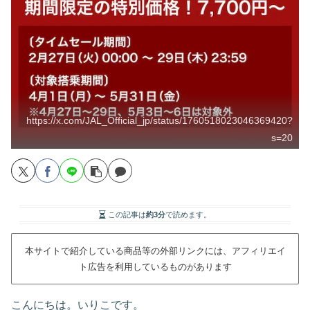
https://x.com/JAL_Official_jp/status/1760518023046369420?
s=20
この記事は
約3分
で読めます。
本サイトで紹介している商品等の外部リンクには、アフィリエイ
ト広告を利用しているものがあります
こんにちは。いりこです。