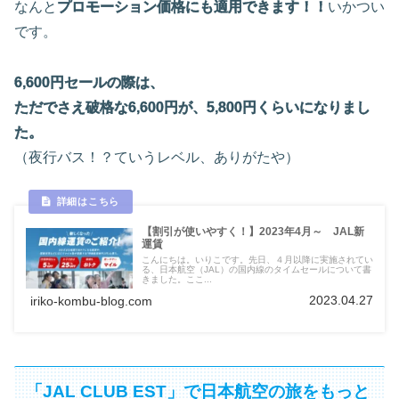
なんと
プロモーション価格にも適用できます！！
いかつい
です。
6,600円セールの際は、
ただでさえ破格な6,600円が、5,800円くらいになりまし
た。
（夜行バス！？ていうレベル、ありがたや）
【割引が使いやすく！】2023年4月～ JAL新
運賃
こんにちは。いりこです。先日、４月以降に実施されてい
る、日本航空（JAL）の国内線のタイムセールについて書
きました。ここ...
2023.04.27
iriko-kombu-blog.com
「JAL CLUB EST」で日本航空の旅をもっと