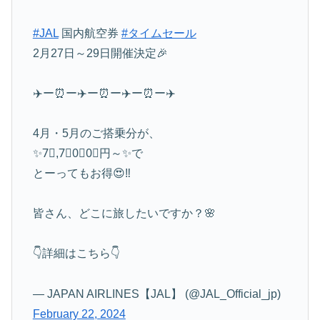
#JAL
国内航空券
#タイムセール
2月27日～29日開催決定🎉
✈️ー⏰ー✈️ー⏰ー✈️ー⏰ー✈️
4月・5月のご搭乗分が、
✨7⃣,7⃣0⃣0⃣円～✨で
とーってもお得😍‼️
皆さん、どこに旅したいですか？🌸
👇詳細はこちら👇
— JAPAN AIRLINES【JAL】 (@JAL_Official_jp)
February 22, 2024