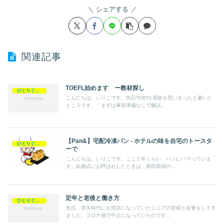
シェアする
関連記事
TOEFL始めます ー教材探し
ひとりぐらし・ひとりごと
こんにちは。いりこです。先日TOEFL受験を思い立ったと書いた
ところです。「まずは事前準備なしで腕試...
【Pan&】宅配冷凍パン ‐ ホテルの味を自宅のトースタ
ひとりぐらし・ひとりごと
ーで
こんにちは。いりこです。ここ２年くらい、パンにハマっていま
す。結婚式にお呼ばれしたときは、新郎新婦の...
定年と老後と働き方
ひとりぐらし・ひとりごと
先日、学生時代にお世話になっていたシニアの皆様と会食をしてき
ました。コロナ禍で中止になっていたのです...