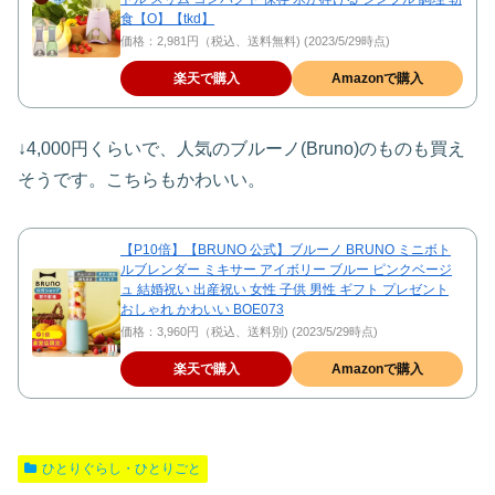
食【O】【tkd】
価格：2,981円（税込、送料無料) (2023/5/29時点)
楽天で購入
Amazonで購入
↓4,000円くらいで、人気のブルーノ(Bruno)のものも買え
そうです。こちらもかわいい。
【P10倍】【BRUNO 公式】ブルーノ BRUNO ミニボト
ルブレンダー ミキサー アイボリー ブルー ピンクベージ
ュ 結婚祝い 出産祝い 女性 子供 男性 ギフト プレゼント
おしゃれ かわいい BOE073
価格：3,960円（税込、送料別) (2023/5/29時点)
楽天で購入
Amazonで購入
ひとりぐらし・ひとりごと