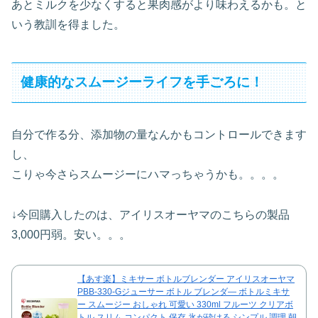
あとミルクを少なくすると果肉感がより味わえるかも。と
いう教訓を得ました。
健康的なスムージーライフを手ごろに！
自分で作る分、添加物の量なんかもコントロールできます
し、
こりゃ今さらスムージーにハマっちゃうかも。。。。
↓今回購入したのは、アイリスオーヤマのこちらの製品
3,000円弱。安い。。。
【あす楽】ミキサー ボトルブレンダー アイリスオーヤマ
PBB-330-Gジューサー ボトル ブレンダ— ボトルミキサ
ー スムージー おしゃれ 可愛い 330ml フルーツ クリアボ
トル スリム コンパクト 保存 氷が砕ける シンプル 調理 朝