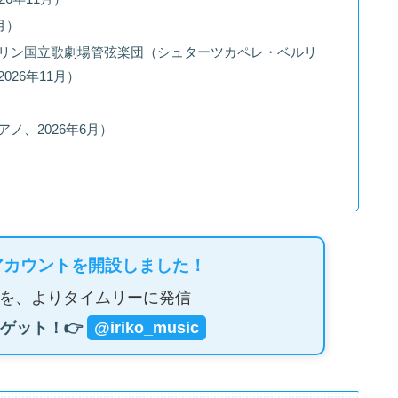
月）
リン国立歌劇場管弦楽団（シュターツカペレ・ベルリ
26年11月）
ノ、2026年6月）
）
アカウントを開設しました！
を、よりタイムリーに発信
ゲット！👉
@iriko_music