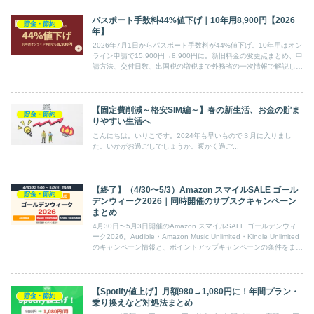
パスポート手数料44%値下げ｜10年用8,900円【2026
貯金・節約
年】
2026年7月1日からパスポート手数料が44%値下げ。10年用はオン
ライン申請で15,900円→8,900円に。新旧料金の変更点まとめ、申
請方法、交付日数、出国税の増税まで外務省の一次情報で解説しま
す。
【固定費削減～格安SIM編～】春の新生活、お金の貯ま
貯金・節約
りやすい生活へ
こんにちは。いりこです。2024年も早いもので３月に入りまし
た。いかがお過ごしでしょうか。暖かく過ご...
【終了】（4/30〜5/3）Amazon スマイルSALE ゴール
貯金・節約
デンウィーク2026｜同時開催のサブスクキャンペーン
まとめ
4月30日〜5月3日開催のAmazon スマイルSALE ゴールデンウィ
ーク2026。Audible・Amazon Music Unlimited・Kindle Unlimited
のキャンペーン情報と、ポイントアップキャンペーンの条件をまと
めました。各サブスクの対象条件と注意点も記載。
【Spotify値上げ】月額980→1,080円に！年間プラン・
貯金・節約
乗り換えなど対処法まとめ