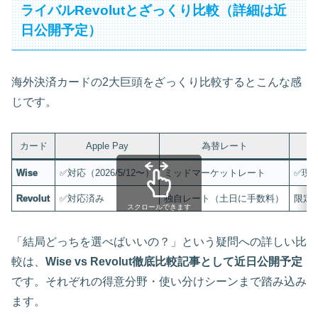
ライバルRevolutとざっくり比較（詳細は近
日公開予定）
海外決済カードの2大巨頭をざっくり比較するとこんな感
じです。
カード
Apple Pay
為替レート
Wise
✅対応（2026/5/12〜）
ミッドマーケットレート
✅現
Revolut
✅対応済み
独自レート（土日に手数料）
限定的
スクロールできます
「結局どっちを選べばいいの？」という疑問への詳しい比
較は、
Wise vs Revolut徹底比較記事として近日公開予定
です。それぞれの得意分野・使い分けシーンまで踏み込み
ます。