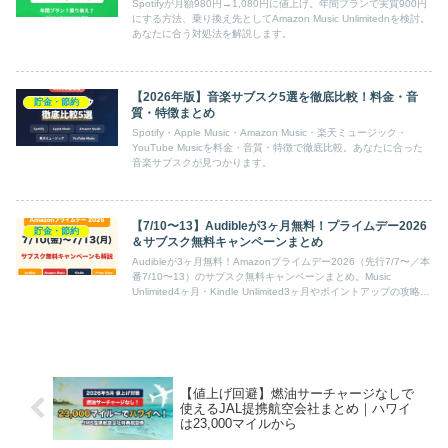
Spotifyが月額980円→1,080円に値上げ。年間プランで実質900円
にする方法、乗り換え先としてAmazon Music Unlimitednを検討。
あなたに合う対処法を解説します。
【2026年版】音楽サブスク5選を徹底比較！料金・音
貯金・節約
質・特徴まとめ
Spotify・Apple Music・Amazon Music・楽天ミュージック・
YouTube Musicを料金・音質・特徴で徹底比較。あなたに合った
音楽サブスクが見つかります。
【7/10〜13】Audibleが3ヶ月無料！プライムデー2026
貯金・節約
＆サブスク無料キャンペーンまとめ
Audibleが3ヶ月無料！Amazonプライムデー2026（先行7/7〜／本
番7/10〜13）のサブスク無料キャンペーンまとめ。Music
Unlimited4ヶ月・Kindle Unlimited3ヶ月やポイントアップの攻略も
解説します。
【値上げ回避】燃油サーチャージなしで
使えるJAL提携航空会社まとめ｜ハワイ
は23,000マイルから