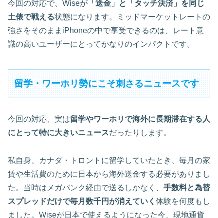
今回の対応で、Wiseが
「送金」と「タッチ決済」を同じ
土俵で戦える
状態になります。ミッドマーケットレートの
強さをそのままiPhoneの中で享受できるのは、レート意
識の高いユーザーにとってかなりのインパクトです。
留学・ワーホリ勢にこそ刺さるニュースです
今回の対応、実は
留学やワーホリで海外に長期滞在する人
にとって特に大きいニュース
だったりします。
私自身、カナダ・トロントに留学していたとき、毎月の家
賃や生活費のために日本から海外送金する必要がありまし
た。当時はメガバンク経由で送るしかなく、
手数料と為替
スプレッドだけで毎月数千円が消えていく
体験を何度もし
ました。Wiseが日本で使えるようになった今、現地通貨