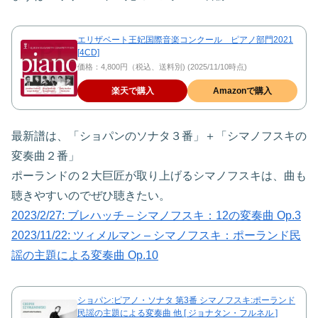
エリザベート王妃国際音楽コンクール ピアノ部門2021
[4CD]
価格：4,800円（税込、送料別) (2025/11/10時点)
楽天で購入
Amazonで購入
最新譜は、「ショパンのソナタ３番」＋「シマノフスキの
変奏曲２番」
ポーランドの２大巨匠が取り上げるシマノフスキは、曲も
聴きやすいのでぜひ聴きたい。
2023/2/27: ブレハッチ – シマノフスキ：12の変奏曲 Op.3
2023/11/22: ツィメルマン – シマノフスキ：ポーランド民
謡の主題による変奏曲 Op.10
ショパン:ピアノ・ソナタ 第3番 シマノフスキ:ポーランド
民謡の主題による変奏曲 他 [ ジョナタン・フルネル ]