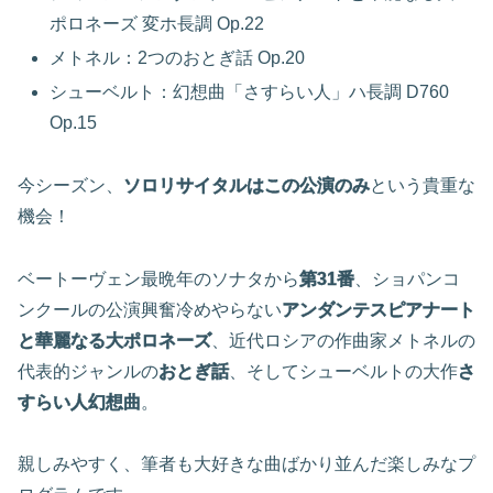
ポロネーズ 変ホ長調 Op.22
メトネル：2つのおとぎ話 Op.20
シューベルト：幻想曲「さすらい人」ハ長調 D760
Op.15
今シーズン、
ソロリサイタルはこの公演のみ
という貴重な
機会！
ベートーヴェン最晩年のソナタから
第31番
、ショパンコ
ンクールの公演興奮冷めやらない
アンダンテスピアナート
と華麗なる大ポロネーズ
、近代ロシアの作曲家メトネルの
代表的ジャンルの
おとぎ話
、そしてシューベルトの大作
さ
すらい人幻想曲
。
親しみやすく、筆者も大好きな曲ばかり並んだ楽しみなプ