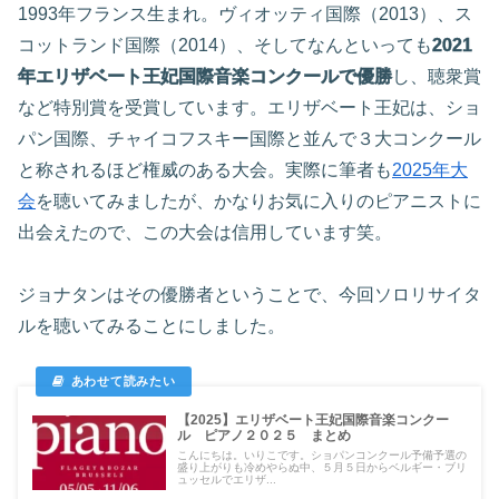
1993年フランス生まれ。ヴィオッティ国際（2013）、ス
コットランド国際（2014）、そしてなんといっても
2021
年エリザベート王妃国際音楽コンクールで優勝
し、聴衆賞
など特別賞を受賞しています。エリザベート王妃は、ショ
パン国際、チャイコフスキー国際と並んで３大コンクール
と称されるほど権威のある大会。実際に筆者も
2025年大
会
を聴いてみましたが、かなりお気に入りのピアニストに
出会えたので、この大会は信用しています笑。
ジョナタンはその優勝者ということで、今回ソロリサイタ
ルを聴いてみることにしました。
【2025】エリザベート王妃国際音楽コンクー
ル ピアノ２０２５ まとめ
こんにちは。いりこです。ショパンコンクール予備予選の
盛り上がりも冷めやらぬ中、５月５日からベルギー・ブリ
ュッセルでエリザ...