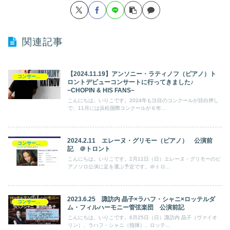
関連記事
【2024.11.19】アンソニー・ラティノフ（ピアノ）ト
コンサート日記
ロントデビューコンサートに行ってきました♪
~CHOPIN & HIS FANS~
こんにちは。いりこです。2024年も注目のコンクールが目白押し
で、11月には浜松国際コンクールが６年...
2024.2.11 エレーヌ・グリモー（ピアノ） 公演前
コンサート日記
記 ＠トロント
こんにちは。いりこです。2月11日（日）エレーヌ・グリモーのピ
アノソロ公演に足を運ぶ予定です。＠トロ...
2023.6.25 諏訪内 晶子×ラハフ・シャニ×ロッテルダ
コンサート日記
ム・フィルハーモニー管弦楽団 公演前記
こんにちは。いりこです。6月25日（日）諏訪内 晶子（ヴァイオ
リン）、ラハフ・シャニ（指揮）、ロッテ...