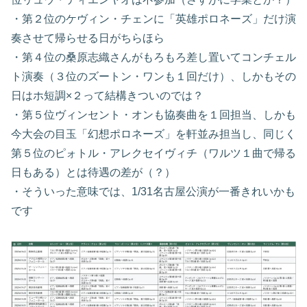
・第２位のケヴィン・チェンに「英雄ポロネーズ」だけ演
奏させて帰らせる日がちらほら
・第４位の桑原志織さんがもろもろ差し置いてコンチェル
ト演奏（３位のズートン・ワンも１回だけ）、しかもその
日はホ短調×２って結構きついのでは？
・第５位ヴィンセント・オンも協奏曲を１回担当、しかも
今大会の目玉「幻想ポロネーズ」を軒並み担当し、同じく
第５位のピォトル・アレクセイヴィチ（ワルツ１曲で帰る
日もある）とは待遇の差が（？）
・そういった意味では、1/31名古屋公演が一番きれいかも
です