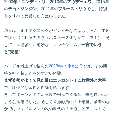
2000年の
ユンディ・リ
、2010年の
アヴデーエワ
、2015年
の
チョ・ソンジン
、2021年の
ブルース・リウ
でも、特別
賞をすべて受賞した方はいません。
演奏は、まずテクニックがピカイチなのはもちろん、要所
で繰り出される力強さ（ポロネーズ集なんて圧巻！）、そ
して甘々過ぎない絶妙なロマンチシズム。
一言でいう
と“完璧”
ハードル爆上げで臨んだ
2023年の川崎公演
では、その期
待を軽々超えたものすごい体験。
まず姿勢がよくて見た目にエレガント！これ意外と大事
で、圧倒的な余裕と貫禄を感じます。
そしてポーンとすごい速度で飛んでくる音、体を貫かれた
ような体感でした。そして音源顔負けの正確度。筆者のな
かではツィメルマンの次の世代の「王道」ピアニストで