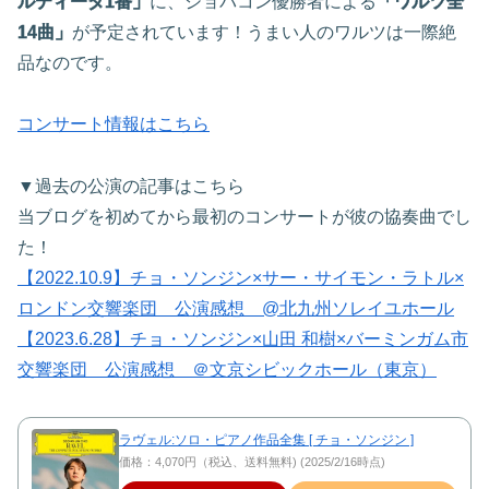
ルティータ1番」
に、ショパコン優勝者による
「ワルツ全
14曲」
が予定されています！うまい人のワルツは一際絶
品なのです。
コンサート情報はこちら
▼過去の公演の記事はこちら
当ブログを初めてから最初のコンサートが彼の協奏曲でし
た！
【2022.10.9】チョ・ソンジン×サー・サイモン・ラトル×
ロンドン交響楽団 公演感想 @北九州ソレイユホール
【2023.6.28】チョ・ソンジン×山田 和樹×バーミンガム市
交響楽団 公演感想 ＠文京シビックホール（東京）
ラヴェル:ソロ・ピアノ作品全集 [ チョ・ソンジン ]
価格：4,070円（税込、送料無料) (2025/2/16時点)