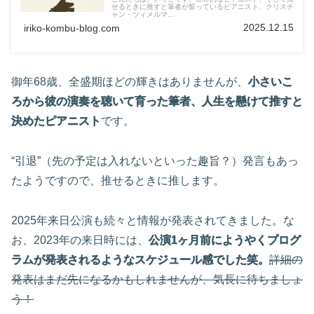
せるときに推すと筆者が誓っているピアニスト、クリスチ
ャン・ツィメルマ...
2025.12.15
iriko-kombu-blog.com
御年68歳、全盛期ほどの輝きはありませんが、
小さいこ
ろから彼の演奏を聴いて育った筆者、人生を懸けて推すと
決めたピアニスト
です。
“引退”（先の予定は入れないといった趣旨？）発言もあっ
たようですので、推せるときに推します。
2025年来日公演も続々と情報が発表されてきました。な
お、2023年の来日時には、
公演1ヶ月前にようやくプログ
ラムが発表されるようなスケジュール感でした笑。
詳細の
発表はまだ先になるかもしれませんが、気長に待ちましょ
う！