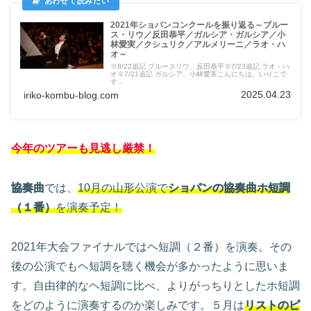
2021年ショパンコンクールを振り返る～ブルー
ス・リウ／反田恭平／ガルシア・ガルシア／小
林愛実／クシュリク／アルメリーニ／ラオ・ハ
オ～
※8/22追記 ブルースリウ、反田恭平※7/23追記 ラオ・ハ
オ※7/21追記 ガルシア、小林愛実こんにちは。いりこで
す...
2025.04.23
iriko-kombu-blog.com
今年のツアーも見逃し厳禁！
協奏曲
では、
10月の山形公演で
ショパンの協奏曲ホ短調
（１番）
を演奏予定！
2021年大会ファイナルではヘ短調（２番）を演奏。その
後の公演でもヘ短調を聴く機会が多かったように思いま
す。自由律的なヘ短調に比べ、よりがっちりとしたホ短調
をどのように演奏するのか楽しみです。５月は
リストのピ