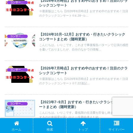
【2026年5月時点】おすすめ中のおすすめ！注目のクラ
コンサートスケジュール
シックコンサート
※最新版はこちら【2026年6月時点】おすすめ中のおすすめ！注目
のクラシックコンサート※4.28~ル...
【2024年10月~12月】おすすめ・行きたいクラシック
コンサートスケジュール
コンサートまとめ（随時更新）
こんにちは。いりこです。これまで事後報告パターンで公演の感想
を書いておりましたが、自分のなかでの情報...
【2026年7月時点】おすすめ中のおすすめ！注目のクラ
コンサートスケジュール
シックコンサート
※最新版はこちら【2026年8月時点】おすすめ中のおすすめ！注目
のクラシックコンサート※7.22追記...
【2023年7~9月】おすすめ・行きたいクラシックコンサ
コンサートスケジュール
ートまとめ（随時更新）
こんにちは。いりこです。最低限の生活費を貯金し終え、何に散財
するのが幸福度が高いかと一生懸命考えた結...
ホーム
検索
トップ
サイドバー