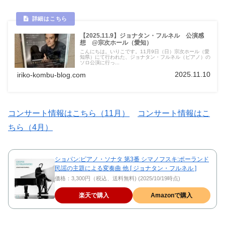
【2025.11.9】ジョナタン・フルネル 公演感
想 @宗次ホール（愛知）
こんにちは。いりこです。11月9日（日）宗次ホール（愛
知県）にて行われた、ジョナタン・フルネル（ピアノ）の
ソロ公演に行っ...
2025.11.10
iriko-kombu-blog.com
コンサート情報はこちら（11月）
コンサート情報はこ
ちら（4月）
ショパン:ピアノ・ソナタ 第3番 シマノフスキ:ポーランド
民謡の主題による変奏曲 他 [ ジョナタン・フルネル ]
価格：3,300円（税込、送料無料) (2025/10/19時点)
楽天で購入
Amazonで購入