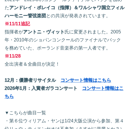
た
アンドレイ・ボレイコ（指揮）＆ワルシャワ国立フィル
ハーモニー管弦楽団
との共演が発表されています。
※11/11追記
指揮者が
アントニ・ヴィット
氏に変更されました。2005
年・2010年のショパンコンクールのファイナルでバック
を務めていた、ポーランド音楽界の第一人者です。
※11/28
全出演者＆全曲目が決定！
12月：優勝者リサイタル
コンサート情報はこちら
2026年1月：入賞者ガラコンサート
コンサート情報はこ
ちら
▼こちらが曲目一覧
・第６位ウィリアム・ヤンは1/24大阪公演から参加、第４
位リュウ・ティエンヤオは不参加（さすがに学業とか？）