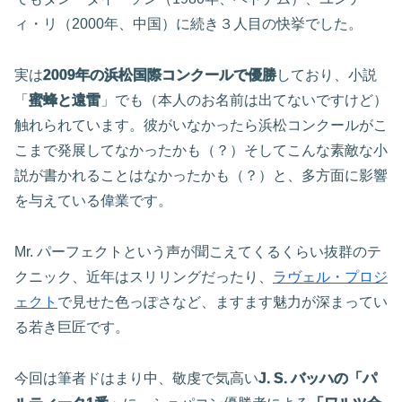
ィ・リ（2000年、中国）に続き３人目の快挙でした。
実は
2009年の浜松国際コンクールで優勝
しており、小説
「
蜜蜂と遠雷
」でも（本人のお名前は出てないですけど）
触れられています。彼がいなかったら浜松コンクールがこ
こまで発展してなかったかも（？）そしてこんな素敵な小
説が書かれることはなかったかも（？）と、多方面に影響
を与えている偉業です。
Mr. パーフェクトという声が聞こえてくるくらい抜群のテ
クニック、近年はスリリングだったり、
ラヴェル・プロジ
ェクト
で見せた色っぽさなど、ますます魅力が深まってい
る若き巨匠です。
今回は筆者ドはまり中、敬虔で気高い
J. S. バッハの「パ