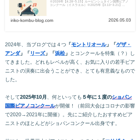
※2026年【4.28~5.15】ルービンシュタイン国際ピアノ
コンクール（イスラエル）※2025年【3.13~3.21】...
2026.05.03
iriko-kombu-blog.com
2024年、当ブログでは４つ
「
モントリオール
」「
ゲザ・
アンダ
」「
リーズ
」「
浜松
」
とコンクールを特集（？）し
てきました。どれもレベルが高く、お気に入りの若手ピア
ニストの演奏に出会うことができ、とても有意義なもので
した。
そして
2025年10月
、何といっても
５年に１度の
ショパン
国際ピアノコンクール
が開催！（前回大会はコロナの影響
で2020→2021年に開催）。先にご紹介したおすすめピア
ニストのほとんどがショパンコンクール出身です。