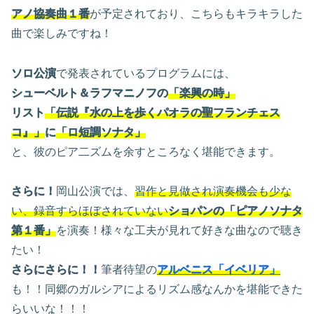
アノ協奏曲１番
が予定されており、こちらもキラキラした
曲で楽しみですね！
ソロ公演
で発表されているプログラムには、
シューベルト＆ラフマニノフの
「楽興の時」
リスト
「伝説『水の上を歩くパオラの聖フランチェス
コ
』
」
に
「ロ短調ソナタ」
と、彼のピア二ズムを余すところなく堪能できます。
さらに！
岡山公演では、
習作と見做され演奏機会も少な
い、録音すらほぼされていない
ショパンの「ピアノソナタ
第１番」
を演奏！様々な工夫が見れて好きな曲なので聴き
たい！
さらにさらに！！
筆者待望の
アルベニス「イベリア」
も！！同郷のガルシアによるリズム感なんかを堪能できた
らいいな！！！