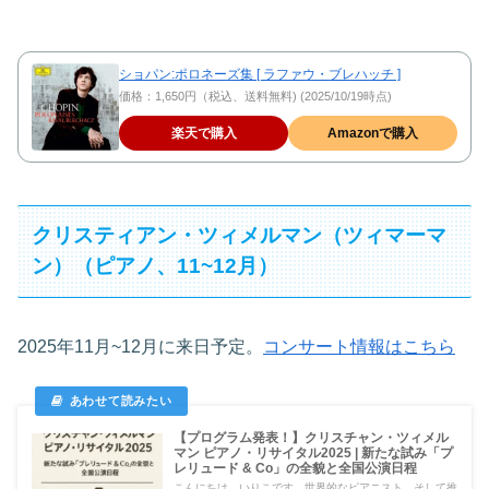
ショパン:ポロネーズ集 [ ラファウ・ブレハッチ ]
価格：1,650円（税込、送料無料) (2025/10/19時点)
楽天で購入
Amazonで購入
クリスティアン・ツィメルマン（ツィマーマ
ン）（ピアノ、11~12月）
2025年11月~12月に来日予定。
コンサート情報はこちら
【プログラム発表！】クリスチャン・ツィメル
マン ピアノ・リサイタル2025 | 新たな試み「プ
レリュード & Co」の全貌と全国公演日程
こんにちは。いりこです。世界的なピアニスト、そして推