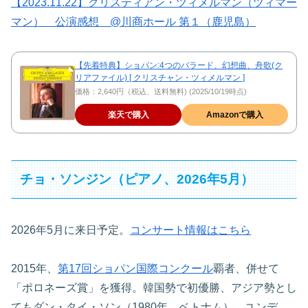
【2023.11.22】クリスティアン・ツィメルマン（ツィマー
マン） 公演感想 @川商ホール 第１（鹿児島）
【先着特典】ショパン:4つのバラード、幻想曲、舟歌(ク
リアファイル) [ クリスチャン・ツィメルマン ]
価格：2,640円（税込、送料無料) (2025/10/19時点)
楽天で購入
Amazonで購入
チョ・ソンジン（ピアノ、2026年5月）
2026年5月に来日予定。
コンサート情報はこちら
2015年、
第17回ショパン国際コンクール
覇者、併せて
「ポロネーズ賞」を獲得。韓国勢で初優勝、アジア勢とし
てもダン・タイ・ソン（1980年、ベトナム）、ユンデ