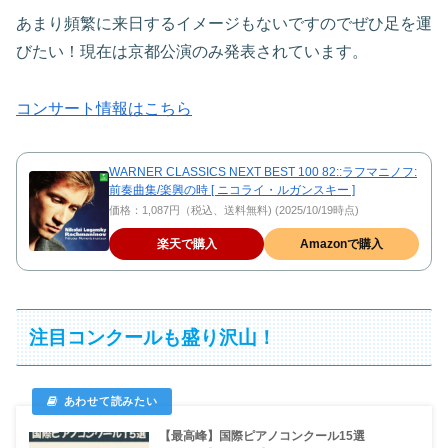
あまり頻繁に来日するイメージもないですのでぜひ足を運
びたい！現在は京都公演のみ発表されています。
コンサート情報はこちら
WARNER CLASSICS NEXT BEST 100 82::ラフマニノフ:
前奏曲集/楽興の時 [ ニコライ・ルガンスキー ]
価格：1,087円（税込、送料無料) (2025/10/19時点)
楽天で購入
Amazonで購入
注目コンクールも盛り沢山！
【最高峰】国際ピアノコンクール15選