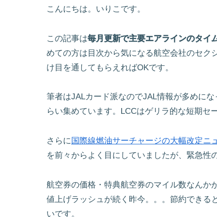
こんにちは。いりこです。
この記事は
毎月更新で主要エアラインのタイ
めての方は目次から気になる航空会社のセク
け目を通してもらえればOKです。
筆者はJALカード派なのでJAL情報が多めになって
らい集めています。LCCはゲリラ的な短期セ
さらに
国際線燃油サーチャージの大幅改定ニ
を前々からよく目にしていましたが、緊急性
航空券の価格・特典航空券のマイル数なんか
値上げラッシュが続く昨今。。。節約できる
いです。