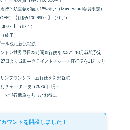
セール運賃【往復¥68,000～】
き航空券が最大15%オフ（Mastercard会員限定）
F）【往復¥130,990～】（終了）
380～】（終了）
～】（終了）
ンプール線に新規就航
ドン世界最長22時間直行便を2027年10月就航予定
27日より成田―クライストチャーチ直行便を11年ぶり
〜サンフランシスコ直行便を新規就航
直行チャーター便（2026年8月）
 FIRST」で飛行機旅をもっとお得に
アカウントを開設しました！