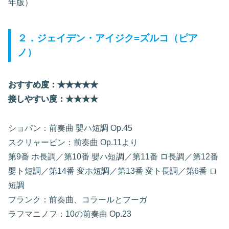
年版）
２．ジェイデン・アイジク=ズルコ（ピア
ノ）
おすすめ度：★★
★
★
★
接しやすい度：★★★★
ショパン：前奏曲 嬰ハ短調 Op.45
スクリャービン：前奏曲 Op.11より
第9番 ホ長調／第10番 嬰ハ短調／第11番 ロ長調／第12番
嬰ト短調／第14番 変ホ短調／第13番 変ト長調／第6番 ロ
短調
フランク：前奏曲、コラールとフーガ
ラフマニノフ：10の前奏曲 Op.23