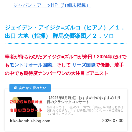
ジャパン・アーツHP（詳細未掲載）
ジェイデン・アイジク=ズルコ（ピアノ）／１．
出口 大地（指揮） 群馬交響楽団／２．ソロ
筆者が待ちわびたアイジク=ズルコが来日！2024年だけで
も
モントリオール国際
、そして
リーズ国際
で優勝、若手
の中でも期待度ナンバーワンの大注目ピアニスト
【2026年8月時点】おすすめ中のおすすめ！注
目のクラシックコンサート
当サイトでは、下記のページにて「お金と時間さえあれば
漏れなく行きたい！」と筆者が思うコンサートをご紹介し
ています。▼スプ...
2026.07.30
iriko-kombu-blog.com