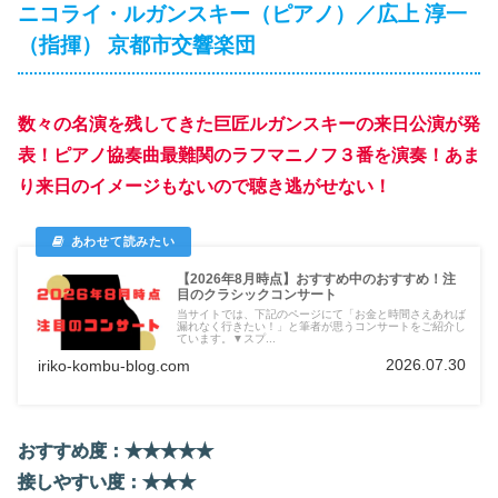
ニコライ・ルガンスキー（ピアノ）／広上 淳一
（指揮） 京都市交響楽団
数々の名演を残してきた巨匠ルガンスキーの来日公演が発
表！ピアノ協奏曲最難関のラフマニノフ３番を演奏！あま
り来日のイメージもないので聴き逃がせない！
【2026年8月時点】おすすめ中のおすすめ！注
目のクラシックコンサート
当サイトでは、下記のページにて「お金と時間さえあれば
漏れなく行きたい！」と筆者が思うコンサートをご紹介し
ています。▼スプ...
2026.07.30
iriko-kombu-blog.com
おすすめ度：★★
★
★
★
接しやすい度：★★★