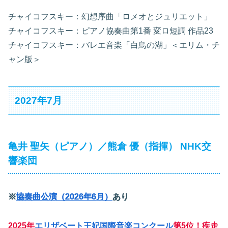
チャイコフスキー：幻想序曲「ロメオとジュリエット」
チャイコフスキー：ピアノ協奏曲第1番 変ロ短調 作品23
チャイコフスキー：バレエ音楽「白鳥の湖」＜エリム・チ
ャン版＞
2027年7月
亀井 聖矢（ピアノ）／熊倉 優（指揮） NHK交
響楽団
※
協奏曲公演（2026年6月）
あり
2025年
エリザベート王妃国際音楽コンクール
第5位！疾走