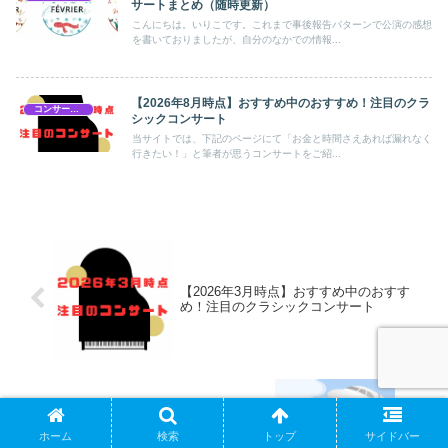
サートまとめ（随時更新）
こんにちは。いりこです。これまで事後報告パターンで公演の感想
を書いておりましたが、自分のなかでの情報...
【2026年8月時点】おすすめ中のおすすめ！注目のクラ
コンサートスケジュール
シックコンサート
当サイトでは、下記のページにて「お金と時間さえあれば漏れなく
行きたい！」と筆者が思うコンサートをご紹...
【2026年3月時点】おすすめ中のおすす
め！注目のクラシックコンサート
【2026年4月】国内線・国際線タイムセ
ホーム
検索
トップ
サイドバー
ール情報（JAL／ANA／Jetstar／