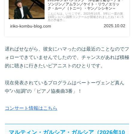
2015年ショパンコンクールを振り返る～チョ・
ソンジン／アムラン／ケイト・リウ／エリッ
ク・ルー／（トニー）・ヤン／シシキン～
こんにちは。いりこです。2025年10月、5年に一度の第
19回ショパン国際コンクールが開催されましたね！4～5
月の予備予...
2025.10.02
iriko-kombu-blog.com
遅ればせながら、彼女にハマったのは最近のことなのでフ
ォローできていませんでしたので、チャンスがあれば積極
的に聴きに行きたいピアニストのひとりです。
現在発表されているプログラムはベートーヴェンど真ん
中”ハ短調”の「ピアノ協奏曲3番」！
コンサート情報はこちら
マルティン・ガルシア・ガルシア（2026年10