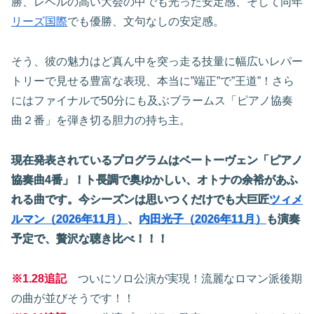
勝、レベルの高い大会の中でも光った安定感、そして同年
リーズ国際
でも優勝、文句なしの安定感。
そう、彼の魅力はど真ん中を突っ走る技量に幅広いレパー
トリーで見せる豊富な表現、本当に”端正”で”王道”！さら
にはファイナルで50分にも及ぶブラームス「ピアノ協奏
曲２番」を弾き切る胆力の持ち主。
現在発表されているプログラムはベートーヴェン「ピアノ
協奏曲4番」！ト長調で奥ゆかしい、オトナの余裕があふ
れる曲です。今シーズンは思いつくだけでも大巨匠
ツィメ
ルマン（2026年11月）
、
内田光子（2026年11月）
も演奏
予定で、贅沢な聴き比べ！！！
※1.28追記
ついにソロ公演が実現！流麗なロマン派後期
の曲が並びそうです！！