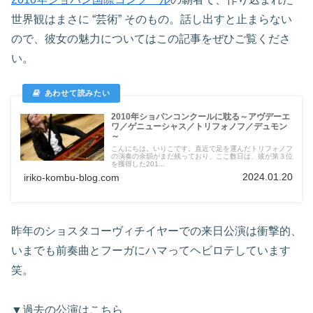
世界観はまさに “芸術” そのもの。話し出すと止まらない
ので、彼女の魅力についてはこの記事をぜひご覧くださ
い。
2010年ショパンコンクールに耽る～アヴデーエ
ワ／ゲニューシャス／トリフォノフ／デュモン
～
こんにちは。いりこです。直近で足を運んだトリフォノフ
の演奏の余韻がまだ残っており、ここ数日は、彼が第３位
を獲得した201...
2024.01.20
iriko-kombu-blog.com
昨年のショスタコーヴィチイヤーでの来日公演は衝撃的、
いまでも前奏曲とフーガにハマってヘビロテしています
笑。
▼過去の公演はこちら