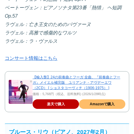
ベートーヴェン：ピアノソナタ第23番「熱情」 ヘ短調
Op.57
ラヴェル：亡き王女のためのパヴァーヌ
ラヴェル：高雅で感傷的なワルツ
ラヴェル：ラ・ヴァルス
コンサート情報はこちら
【輸入盤】24の前奏曲とフーガ 全曲、『前奏曲とフー
ガ』メイエル補完版 ユリアンナ・アヴデーエワ
（2CD） [ ショスタコーヴィチ（1906-1975） ]
価格：5,768円（税込、送料無料) (2026/1/28時点)
楽天で購入
Amazonで購入
ブルース・リウ（ピアノ、2027年2月）