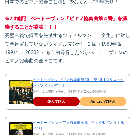
日本でのピアノ協奏曲公演は”少なくとも”３年振り！
※2.4追記 ベートーヴェン「ピアノ協奏曲第４番」を演
奏することが発表！！！
完璧主義で録音を厳選するツィメルマン、「全集」に対し
て全肯定していないツィメルマンが、２回（1989年＆
1991年／2020年）も全曲録音したのがベートーヴェンの
ピアノ協奏曲の全５曲です。
ベートーヴェン:ピアノ協奏曲第3番・第4番 [ クリスチャ
ン・ツィメルマン ]
価格：1,549円（税込、送料無料) (2026/3/30時点)
楽天で購入
Amazonで購入
ベートーヴェン:ピアノ協奏曲全集 [ ツィメルマン ラトル
LSO ]
価格：4,379円（税込、送料無料) (2026/3/30時点)