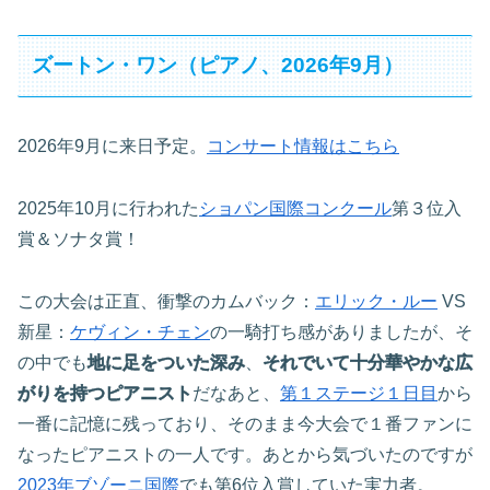
ズートン・ワン（ピアノ、2026年9月）
2026年9月に来日予定。
コンサート情報はこちら
2025年10月に行われた
ショパン国際コンクール
第３位入
賞＆ソナタ賞！
この大会は正直、衝撃のカムバック：
エリック・ルー
VS
新星：
ケヴィン・チェン
の一騎打ち感がありましたが、そ
の中でも
地に足をついた深み
、
それでいて十分華やかな広
がりを持つピアニスト
だなあと、
第１ステージ１日目
から
一番に記憶に残っており、そのまま今大会で１番ファンに
なったピアニストの一人です。あとから気づいたのですが
2023年ブゾーニ国際
でも第6位入賞していた実力者。