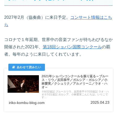
2027年2月（協奏曲）に来日予定。
コンサート情報はこち
ら
コロナで１年延期、世界中の音楽ファンが待ちわびるなか
開催された2021年、
第18回ショパン国際コンクール
の覇
者。毎年のように来日してくれています。
2021年ショパンコンクールを振り返る～ブルー
ス・リウ／反田恭平／ガルシア・ガルシア／小
林愛実／クシュリク／アルメリーニ／ラオ・ハ
オ～
※8/22追記 ブルースリウ、反田恭平※7/23追記 ラオ・ハ
オ※7/21追記 ガルシア、小林愛実こんにちは。いりこで
す...
2025.04.23
iriko-kombu-blog.com