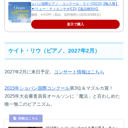
ョパン国際ピアノ・コンクール・ライヴ[2CD]【輸入盤】
▼/リュー・ティエンヤオ[CD]【返品種別A】
価格：4,470円（税込、送料無料) (2026/3/30時点)
楽天で購入
ケイト・リウ（ピアノ、2027年2月）
2027年2月に来日予定。
コンサート情報はこちら
2015年ショパン国際コンクール
第3位＆マズルカ賞！
2025年大会審査員長オールソンに「魔法」と言わしめた
唯一無二のピアニズム。