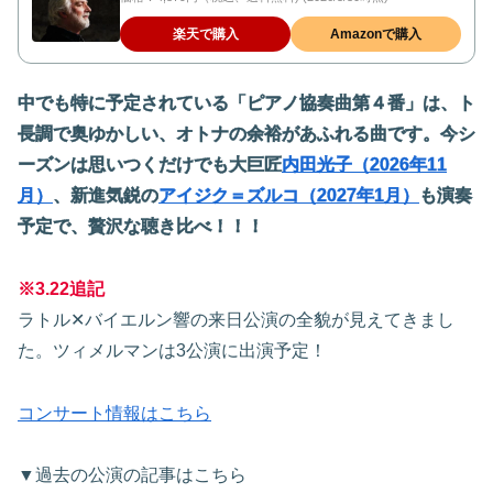
楽天で購入
Amazonで購入
中でも特に予定されている「ピアノ協奏曲第４番」は、ト
長調で奥ゆかしい、オトナの余裕があふれる曲です。今シ
ーズンは思いつくだけでも大巨匠
内田光子（2026年11
月）
、新進気鋭の
アイジク＝ズルコ（2027年1月）
も演奏
予定で、贅沢な聴き比べ！！！
※3.22追記
ラトル✕バイエルン響の来日公演の全貌が見えてきまし
た。ツィメルマンは3公演に出演予定！
コンサート情報はこちら
▼過去の公演の記事はこちら