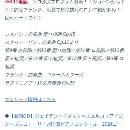
※3.11追記
ソロ公演プログラム発表！！ショパンからド
イツ的なフランク、流麗で超絶技巧のロシア物が多め！！
目がハートです♡
ショパン：前奏曲 嬰ハ短調 Op.45
スクリャービン：前奏曲 Op.11より
第9番 ホ長調／第10番 嬰ハ短調／第11番 ロ長調／第12番
嬰ト短調／第14番 変ホ短調／第13番 変ト長調／第6番 ロ
短調
フランク：前奏曲、コラールとフーガ
ラフマニノフ：10の前奏曲 Op.23
コンサート情報はこちら
◆
【新譜CD】ジェイデン・イズィク＝ズュルコ（アイジ
ク＝ズルコ） リーズ国際ピアノコンクール 2024ゴー