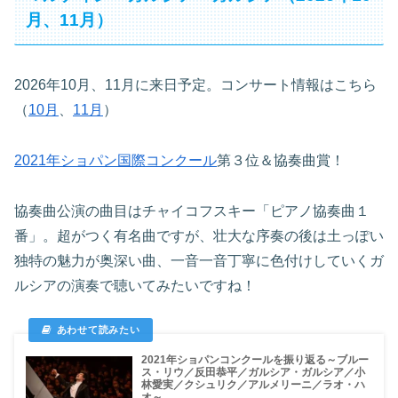
月、11月）
2026年10月、11月に来日予定。コンサート情報はこちら
（
10月
、
11月
）
2021年ショパン国際コンクール
第３位＆協奏曲賞！
協奏曲公演の曲目はチャイコフスキー「ピアノ協奏曲１
番」。超がつく有名曲ですが、壮大な序奏の後は土っぽい
独特の魅力が奥深い曲、一音一音丁寧に色付けしていくガ
ルシアの演奏で聴いてみたいですね！
2021年ショパンコンクールを振り返る～ブルー
ス・リウ／反田恭平／ガルシア・ガルシア／小
林愛実／クシュリク／アルメリーニ／ラオ・ハ
オ～