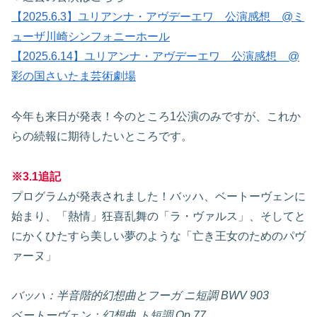
【2025.6.3】ユリアンナ・アヴデーエワ 公演感想 @ミ
ューザ川崎シンフォニーホール
【2025.6.14】ユリアンナ・アヴデーエワ 公演感想 @
彩の国さいたま芸術劇場
今年も来日が発表！今のところ1公演のみですが、これか
らの続報に期待したいところです。
※3.1追記
プログラムが発表されました！バッハ、ベートーヴェンに
始まり、「熱情」狂喜乱舞の「ラ・ヴァルス」、そしてと
にかくひたすら美しい夢のような「亡き王女のためのパヴ
ァーヌ」
バッハ：半音階的幻想曲とフーガ ニ短調 BWV 903
ベートーヴェン：幻想曲 ト短調 Op.77