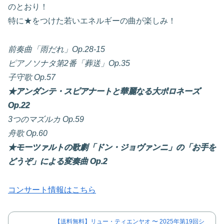
のとおり！
特に★をつけた若いエネルギーの曲が楽しみ！
前奏曲「雨だれ」Op.28-15
ピアノソナタ第2番「葬送」Op.35
子守歌 Op.57
★アンダンテ・スピアナートと華麗なる大ポロネーズ
Op.22
3つのマズルカ Op.59
舟歌 Op.60
★モーツァルトの歌劇「ドン・ジョヴァンニ」の「お手を
どうぞ」による変奏曲 Op.2
コンサート情報はこちら
【送料無料】リュー・ティエンヤオ 〜 2025年第19回シ