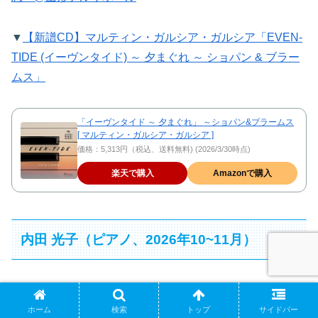
▼
【新譜CD】マルティン・ガルシア・ガルシア「EVEN-
TIDE (イーヴンタイド) ～ 夕まぐれ ～ ショパン & ブラー
ムス」
「イーヴンタイド ～ 夕まぐれ」 ～ショパン&ブラームス
[ マルティン・ガルシア・ガルシア ]
価格：5,313円（税込、送料無料) (2026/3/30時点)
楽天で購入
Amazonで購入
内田 光子（ピアノ、2026年10~11月）
コンサート情報：協奏曲公演（
10月
／
11月
）、
ソロ公演
ホーム
検索
トップ
サイドバー
（11月）