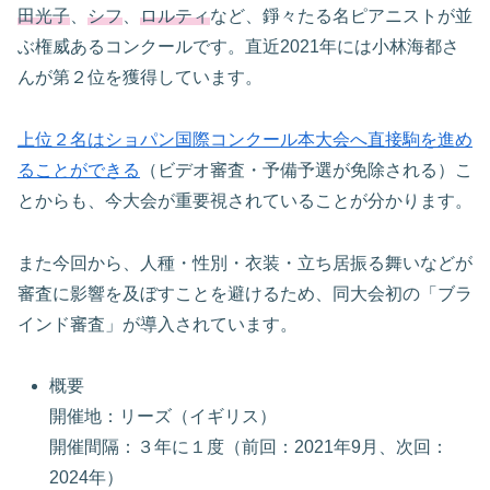
田光子
、
シフ
、
ロルティ
など、錚々たる名ピアニストが並
ぶ権威あるコンクールです。直近2021年には小林海都さ
んが第２位を獲得しています。
上位２名はショパン国際コンクール本大会へ直接駒を進め
ることができる
（ビデオ審査・予備予選が免除される）こ
とからも、今大会が重要視されていることが分かります。
また今回から、人種・性別・衣装・立ち居振る舞いなどが
審査に影響を及ぼすことを避けるため、同大会初の「ブラ
インド審査」が導入されています。
概要
開催地：リーズ（イギリス）
開催間隔：３年に１度（前回：2021年9月、次回：
2024年）