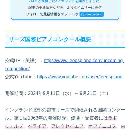
ブログと連携したXアカウントを開設しました！
記事の更新情報などを、よりタイムリーに発信
フォローで最新情報をゲット！👉
@iriko_music
リーズ国際ピアノコンクール概要
公式HP（英語）：
https://www.leedspiano.com/upcoming-
competition/
公式YouTube：
https://www.youtube.com/user/leedspiano
開催期間：2024年9月11日（水）～ 9月21日（土）
イングランド北部の都市リーズで開催される国際コンクー
ル。第１回1963年の開催以降、優勝・受賞者には
ラド
ゥ・ルプ
、
ペライア
、
アレクセイエフ
、
オフチニコフ
、
内