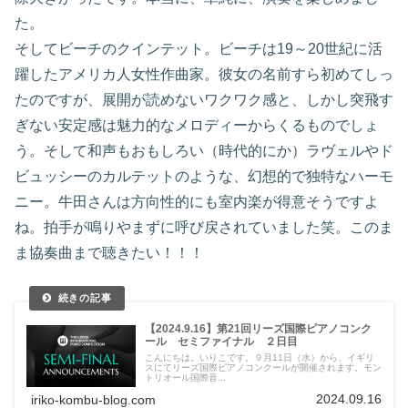
た。
そしてビーチのクインテット。ビーチは19～20世紀に活
躍したアメリカ人女性作曲家。彼女の名前すら初めてしっ
たのですが、展開が読めないワクワク感と、しかし突飛す
ぎない安定感は魅力的なメロディーからくるものでしょ
う。そして和声もおもしろい（時代的にか）ラヴェルやド
ビュッシーのカルテットのような、幻想的で独特なハーモ
ニー。牛田さんは方向性的にも室内楽が得意そうですよ
ね。拍手が鳴りやまずに呼び戻されていました笑。このま
ま協奏曲まで聴きたい！！！
【2024.9.16】第21回リーズ国際ピアノコンク
ール セミファイナル ２日目
こんにちは。いりこです。９月11日（水）から、イギリ
スにてリーズ国際ピアノコンクールが開催されます。モン
トリオール国際音...
2024.09.16
iriko-kombu-blog.com