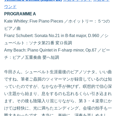
ウンド
PROGRAMME A
Kate Whitley: Five Piano Pieces ／ホイットリー：５つの
ピアノ曲
Franz Schubert: Sonata No.21 in B-flat major, D.960 ／シ
ューベルト：ソナタ第21番 変ロ長調
Amy Beach: Piano Quintet in F-sharp minor, Op.67 ／ビー
チ：ピアノ五重奏曲 嬰へ短調
牛田さん。シューベルト生涯最後のピアノソナタ。いい曲
ですね。筆者ご贔屓のツィマーマンが録音しているのは知
っていたのですが、なかなか手が伸びず。瞑想的で信心深
い主題から始まり、息をするのも忘れるくらい引き込まれ
ます。その後も陰陽入り混じりながら、第３・４楽章にか
けては軽快に、光に満ちたエンディング。会場の拍手も一
際大きかったです。本当に、単純に、演奏を楽しめまし