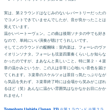
実は、第２ラウンドはなじみのないレパートリーだったの
でコメントできていませんでしたが、音が良かったことは
覚えています。
温かいベートーヴェン。この曲は後期ソナタの中でも好き
なので、単純にいい演奏が聴けてうれしいです。
そしてこのラウンドの醍醐味：室内楽は、フォーレのヴァ
イオリンソナタ。フォーレも弦楽四重奏くらいしか知らな
かったのですが、まあなんと美しいこと。特に第２・４楽
章の温かみというか、この人は非常に心地いい音色を届け
てくれます。３楽章のスケルツォは茶目っ気たっぷりなが
ら気品を失わず、３楽章終了時には会場から笑みがこぼれ
るほど（笑）あんなに温かい雰囲気はなかなかお目にかか
れません！
Tomoharu Ushida (Japan, 23)
※第１ラウンド
※第２ラ