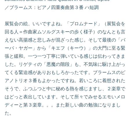
／ブラームス：ピアノ四重奏曲第３番 ハ短調
展覧会の絵、いいですよね。「プロムナード」（展覧会を
回る人＝作曲家ムソルグスキーの歩く様子）のなんとも言
えない高揚感と悲しみが混ざった感じ。そして最後の「バ
ーバ・ヤガー」から「キエフ（キーウ）」の大門に至る緊
張と緩和。一つ一つ丁寧に弾いている感じは伝わってきま
した。リゲティの「悪魔の階段」も、不気味に駆け上がっ
てくる緊迫感がありおもしろかったです。ブラームスのピ
アノトリオ３番もよかったですね。若いころに着想された
そうで、ふつふつと中に秘める熱を感じますし、２楽章で
はどっと表出しています。そして所々でみせるエモいメロ
ディーと第３楽章。。。また新しい曲の勉強になりまし
た。