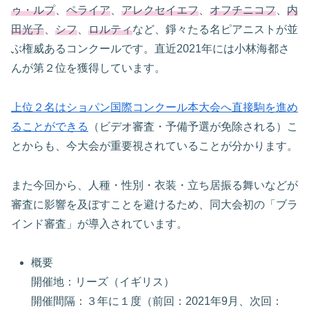
ゥ・ルプ
、
ペライア
、
アレクセイエフ
、
オフチニコフ
、
内
田光子
、
シフ
、
ロルティ
など、錚々たる名ピアニストが並
ぶ権威あるコンクールです。直近2021年には小林海都さ
んが第２位を獲得しています。
上位２名はショパン国際コンクール本大会へ直接駒を進め
ることができる
（ビデオ審査・予備予選が免除される）こ
とからも、今大会が重要視されていることが分かります。
また今回から、人種・性別・衣装・立ち居振る舞いなどが
審査に影響を及ぼすことを避けるため、同大会初の「ブラ
インド審査」が導入されています。
概要
開催地：リーズ（イギリス）
開催間隔：３年に１度（前回：2021年9月、次回：