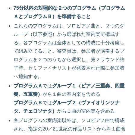
75分以内の対照的な２つのプログラム（プログラム
ＡとプログラムＢ）を準備すること
これらのプログラムは、ソロピアノ曲と、２つのグ
ループ（以下参照）から選ばれた室内楽で構成す
る。各プログラムは全体としての構成に十分考慮し
て組み立てること。審査員は、参加者が演奏するプ
ログラムを２つのうちから選択し、第２ラウンド終
了時、セミファイナリストが発表された際に参加者
へ通知する。
プログラムＡ
では
グループ１（ピアノ三重奏、四重
奏、五重奏）
から１曲の室内楽を含める
プログラムＢ
では
グループ２（ヴァイオリンソナ
タ、チェロソナタ）
から１曲の室内楽を含める
各プログラムの室内楽以外は、ソロピアノ曲で構成
され、指定の20／21世紀の作品リストからを１曲含