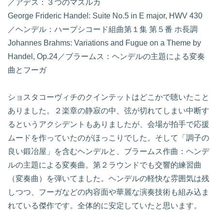
／アデス：３つのマズルカ
George Frideric Handel: Suite No.5 in E major, HWV 430
／ヘンデル：ハープシコード組曲第１集 第５番 ホ長調
Johannes Brahms: Variations and Fugue on a Theme by
Handel, Op.24／ブラームス：ヘンデルの主題による変奏
曲とフーガ
ショスタコーヴィチのクインテットはどこかで聴いたこと
ありました。２楽章の静寂の中、弦が切れてしまい中断す
るというアクシデントもありましたが、会場が拍手で応援
ムードを作っていたのがほっこりでした。そして「調子の
良い鍛冶屋」を含むヘンデルと、ブラームス作曲：ヘンデ
ルの主題による変奏曲。第２ラウンドでも交響的練習曲
（変奏曲）を弾いてました。ヘンデルの軽快な雰囲気は残
しつつ、フーガなどの内容面や華麗な演奏技術も組み込ま
れている傑作です。全体的に安定していたと思います。