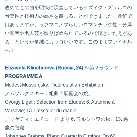
改めてこの曲を明快に演奏しているイズィク・ズュルコの
音楽性と技術力の高さを感じることができました。難解で
はありますが、ラフマニノフらしいロマンチック性・分厚
い和音や名人芸が散りばめられているので聴きごたえがあ
る、というか単純にカッコいいです。このままファイナル
へ！
Elizaveta Kliuchereva (Russia, 24)
※第２ラウンド
PROGRAMME A
Modest Mussorgsky: Pictures at an Exhibition
／ムソルグスキー：組曲「展覧会の絵」
György Ligeti: Selection from Études: 6. Automne à
Varsovie; 13. L’escalier du diable
／リゲティ：エチュード より 6. ワルシャワの秋、13. 悪
魔の階段
Johannes Brahms: Piano Quartet in C minor, Op.60