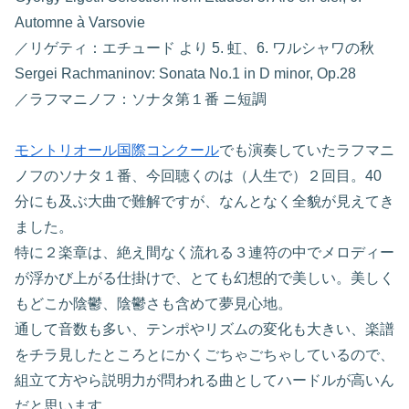
Automne à Varsovie
／リゲティ：エチュード より 5. 虹、6. ワルシャワの秋
Sergei Rachmaninov: Sonata No.1 in D minor, Op.28
／ラフマニノフ：ソナタ第１番 ニ短調
モントリオール国際コンクール
でも演奏していたラフマニ
ノフのソナタ１番、今回聴くのは（人生で）２回目。40
分にも及ぶ大曲で難解ですが、なんとなく全貌が見えてき
ました。
特に２楽章は、絶え間なく流れる３連符の中でメロディー
が浮かび上がる仕掛けで、とても幻想的で美しい。美しく
もどこか陰鬱、陰鬱さも含めて夢見心地。
通して音数も多い、テンポやリズムの変化も大きい、楽譜
をチラ見したところとにかくごちゃごちゃしているので、
組立て方やら説明力が問われる曲としてハードルが高いん
だと思います。