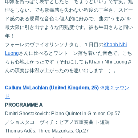
印象を俗っぽく表すとしたら「ちょうどいい」です笑。無
理をしない、でも緊張感を失わない程度の丁寧さ。スピー
ド感のある硬質な音色も個人的に好みで、曲の“うまみ”を
最大限に引き出すような円熟度です。彼も牛田さんと同い
年！
フォーレのヴァイオリンソナタも、１日目の
Khanh Nhi
Luong
さんに比べるとワントーン落ち着いた音色で、こち
らも心地よかったです（それにしてもKhanh Nhi Luongさ
んの演奏は体温が上がったのを思い出します！）。
Callum McLachlan (United Kingdom, 25)
※第２ラウン
ド
PROGRAMME A
Dmitri Shostakovich: Piano Quintet in G minor, Op.57
／ショスタコーヴィチ：ピアノ五重奏曲 ト短調
Thomas Adès: Three Mazurkas, Op.27