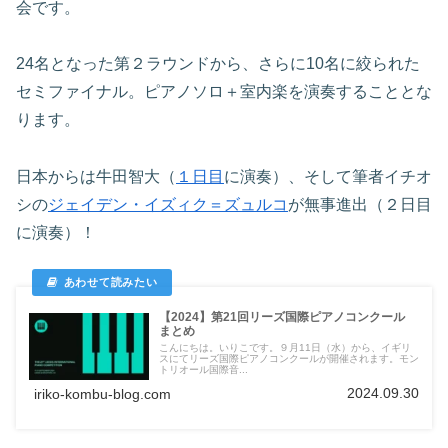
会です。
24名となった第２ラウンドから、さらに10名に絞られた
セミファイナル。ピアノソロ＋室内楽を演奏することとな
ります。
日本からは牛田智大（
１日目
に演奏）、そして筆者イチオ
シの
ジェイデン・イズィク＝ズュルコ
が無事進出（２日目
に演奏）！
【2024】第21回リーズ国際ピアノコンクール
まとめ
こんにちは。いりこです。９月11日（水）から、イギリ
スにてリーズ国際ピアノコンクールが開催されます。モン
トリオール国際音...
2024.09.30
iriko-kombu-blog.com