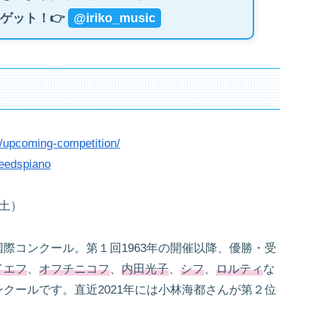
ゲット！👉
@iriko_music
/upcoming-competition/
leedspiano
（土）
際コンクール。第１回1963年の開催以降、優勝・受
イエフ
、
オフチニコフ
、
内田光子
、
シフ
、
ロルティ
な
クールです。直近2021年には小林海都さんが第２位