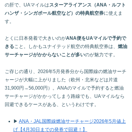
の肝で、UAマイルは
スターアライアンス（ANA・ルフト
ハンザ・シンガポール航空など）の特典航空券
に使えま
す。
とくに日本発着で大きいのが
ANA便をUAマイルで予約で
きる
こと。しかもユナイテッド航空の特典航空券は、
燃油
サーチャージがかからないことが多い
のが魅力です。
ご存じの通り、2026年5月発券分から国際線の燃油サーチ
ャージが大幅に上がりました（欧州・北米などは片道
31,900円→56,000円）。ANAのマイルで予約すると燃油
サーチャージがかかってしまう路線でも、UAマイルなら
回避できるケースがある、というわけです。
▶
ANA・JAL国際線燃油サーチャージ2026年5月値上
げ【4月30日までの発券で回避！】