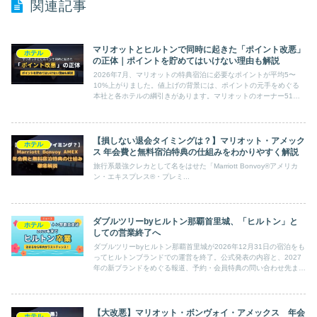
関連記事
マリオットとヒルトンで同時に起きた「ポイント改悪」
ホテル
の正体｜ポイントを貯めてはいけない理由も解説
2026年7月、マリオットの特典宿泊に必要なポイントが平均5〜
10%上がりました。値上げの背景には、ポイントの元手をめぐる
本社と各ホテルの綱引きがあります。マリオットのオーナー51社
による抗議と、ヒルトンによる負担軽減。2つのケースから、ポイ
ントを貯めてはいけない理由まで解説します。
【損しない退会タイミングは？】マリオット・アメック
ホテル
ス 年会費と無料宿泊特典の仕組みをわかりやすく解説
旅行系最強クレカとして名をはせた「Marriott Bonvoy®アメリカ
ン・エキスプレス®・プレミ...
ダブルツリーbyヒルトン那覇首里城、「ヒルトン」と
ホテル
しての営業終了へ
ダブルツリーbyヒルトン那覇首里城が2026年12月31日の宿泊をも
ってヒルトンブランドでの運営を終了。公式発表の内容と、2027
年の新ブランドをめぐる報道、予約・会員特典の問い合わせ先まで
まとめます。
【大改悪】マリオット・ボンヴォイ・アメックス 年会
ホテル