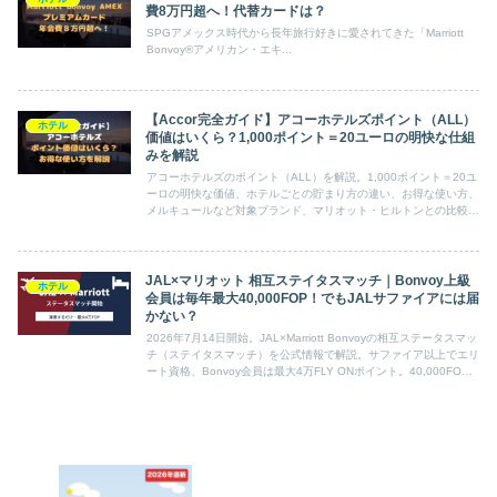
費8万円超へ！代替カードは？
SPGアメックス時代から長年旅行好きに愛されてきた「Marriott
Bonvoy®アメリカン・エキ...
【Accor完全ガイド】アコーホテルズポイント（ALL）
ホテル
価値はいくら？1,000ポイント＝20ユーロの明快な仕組
みを解説
アコーホテルズのポイント（ALL）を解説。1,000ポイント＝20ユ
ーロの明快な価値、ホテルごとの貯まり方の違い、お得な使い方、
メルキュールなど対象ブランド、マリオット・ヒルトンとの比較
も。
JAL×マリオット 相互ステイタスマッチ｜Bonvoy上級
ホテル
会員は毎年最大40,000FOP！でもJALサファイアには届
かない？
2026年7月14日開始。JAL×Marriott Bonvoyの相互ステータスマッ
チ（ステイタスマッチ）を公式情報で解説。サファイア以上でエリ
ート資格、Bonvoy会員は最大4万FLY ONポイント。40,000FOP
でどこまで届くか、平JGCの扱いまで踏み込みます。