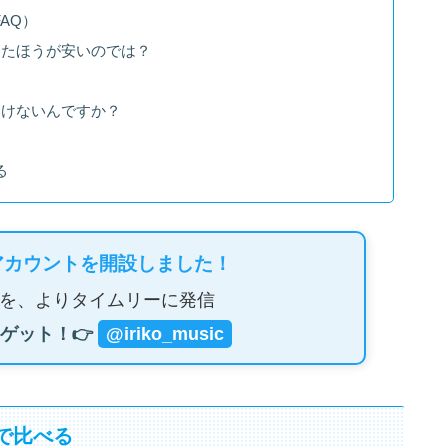
AQ）
したほうが安いのでは？
いけないんですか？
？
る
アカウントを開設しました！
を、よりタイムリーに発信
ゲット！👉
@iriko_music
で比べる