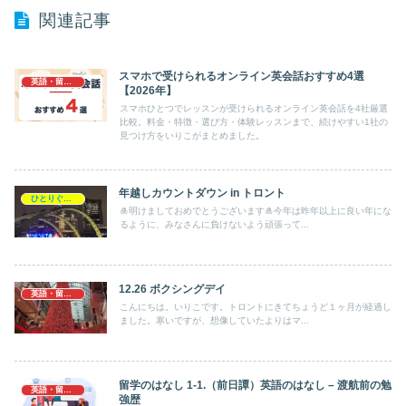
関連記事
スマホで受けられるオンライン英会話おすすめ4選
英語・留学のはなし
【2026年】
スマホひとつでレッスンが受けられるオンライン英会話を4社厳選
比較。料金・特徴・選び方・体験レッスンまで、続けやすい1社の
見つけ方をいりこがまとめました。
年越しカウントダウン in トロント
ひとりぐらし・ひとりごと
🎍明けましておめでとうございます🎍今年は昨年以上に良い年にな
るように、みなさんに負けないよう頑張って...
12.26 ボクシングデイ
英語・留学のはなし
こんにちは。いりこです。トロントにきてちょうど１ヶ月が経過し
ました。寒いですが、想像していたよりはマ...
留学のはなし 1-1.（前日譚）英語のはなし – 渡航前の勉
英語・留学のはなし
強歴