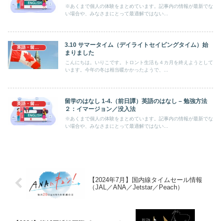
※あくまで個人の体験をまとめています。記事内の情報が最新でな
い場合や、みなさまにとって最適解ではない...
3.10 サマータイム（デイライトセイビングタイム）始
英語・留学のはなし
まりました
こんにちは。いりこです。トロント生活も４カ月を終えようとして
います。今年の冬は相当暖かかったようで、...
留学のはなし 1-4.（前日譚）英語のはなし – 勉強方法
英語・留学のはなし
２：イマージョン／没入法
※あくまで個人の体験をまとめています。記事内の情報が最新でな
い場合や、みなさまにとって最適解ではない...
【2024年7月】国内線タイムセール情報
（JAL／ANA／Jetstar／Peach）