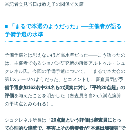
※記者会見当日は教え子の関係で欠席
■ 「まるで本選のようだった」──主催者が語る
予備予選の水準
予備予選とは思えないほど高水準だった――こう語ったの
は、主催者であるショパン研究所の所長アルトゥル・シュ
クレネル氏。今回の予備予選について、「まるで本大会の
第1ステージのようだった」とコメントし、審査員団が
予
備予選参加162名中24名もの演奏に対し「平均20点超」の
評価
を与えたことを明かした（審査員各自25点満点換算
の平均点とみられる）。
シュクレネル所長は「
20点超という評価は審査員にとっ
て心理的な障壁で、事実上その演奏者が“本選出場確実”で