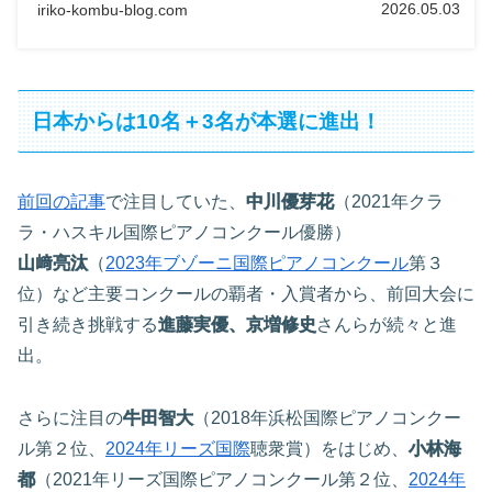
2026.05.03
iriko-kombu-blog.com
日本からは10名＋3名が本選に進出！
前回の記事
で注目していた、
中川優芽花
（2021年クラ
ラ・ハスキル国際ピアノコンクール優勝）
山﨑亮汰
（
2023年ブゾーニ国際ピアノコンクール
第３
位）など主要コンクールの覇者・入賞者から、前回大会に
引き続き挑戦する
進藤実優
、京増修史
さんらが続々と進
出。
さらに注目の
牛田智大
（2018年浜松国際ピアノコンクー
ル第２位、
2024年リーズ国際
聴衆賞）をはじめ、
小林海
都
（2021年リーズ国際ピアノコンクール第２位、
2024年