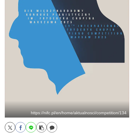
https://nifc.pl/en/home/aktualnosci/competition/134