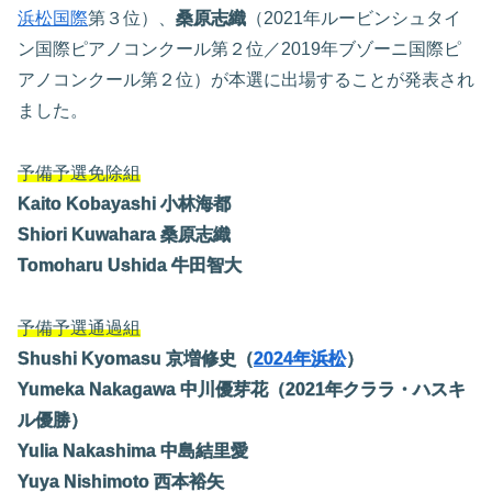
浜松国際
第３位）、
桑原志織
（2021年ルービンシュタイ
ン国際ピアノコンクール第２位／2019年ブゾーニ国際ピ
アノコンクール第２位）が本選に出場することが発表され
ました。
予備予選免除組
Kaito Kobayashi 小林海都
Shiori Kuwahara 桑原志織
Tomoharu Ushida 牛田智大
予備予選通過組
Shushi Kyomasu 京増修史（
2024年浜松
）
Yumeka Nakagawa 中川優芽花
（2021年クララ・ハスキ
ル優勝）
Yulia Nakashima 中島結里愛
Yuya Nishimoto 西本裕矢