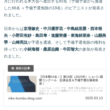
月に行われる本大会へ進出する85名（予備予選から通過
した66名 ＋予備予選免除の19名）のピアニストが発表さ
れました。
日本からは
京増修史・中川優芽花・中島結里愛・西本裕
矢・小野田有紗・島田隼・進藤実優・東海林茉奈・山縣美
季・山﨑亮汰
が予選を通過、そして予備予選免除の権利を
持っていた
小林海都・桑原志織・牛田智大
の参加が発表さ
れました。
【日本勢24名！】第19回（2025年）ショパン国
際コンクール 記者会見＆予備予選出場者発
表！
こんにちは。いりこです。世界で最も権威のあるコンクー
ルの一つ、ショパン国際ピアノコンクール。コロナで１年
延期になった20...
2025.03.13
iriko-kombu-blog.com