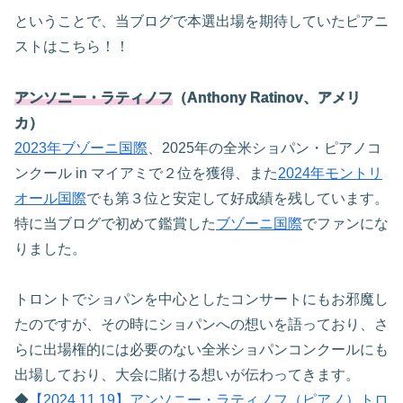
ということで、当ブログで本選出場を期待していたピアニ
ストはこちら！！
アンソニー・ラティノフ
（Anthony Ratinov、アメリ
カ）
2023年ブゾーニ国際
、2025年の全米ショパン・ピアノコ
ンクール in マイアミで２位を獲得、また
2024年モントリ
オール国際
でも第３位と安定して好成績を残しています。
特に当ブログで初めて鑑賞した
ブゾーニ国際
でファンにな
りました。
トロントでショパンを中心としたコンサートにもお邪魔し
たのですが、その時にショパンへの想いを語っており、さ
らに出場権的には必要のない全米ショパンコンクールにも
出場しており、大会に賭ける想いが伝わってきます。
◆
【2024.11.19】アンソニー・ラティノフ（ピアノ）トロ