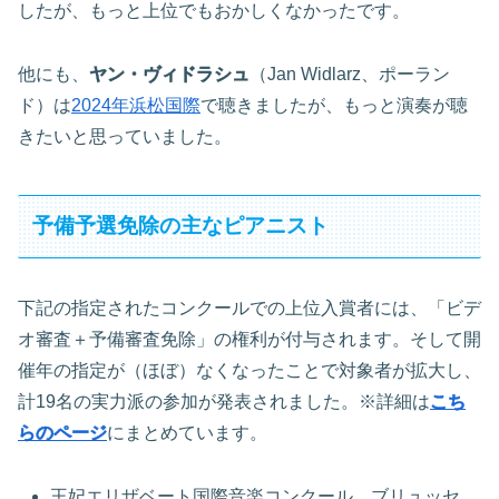
したが、もっと上位でもおかしくなかったです。
他にも、
ヤン・ヴィドラシュ
（Jan Widlarz、ポーラン
ド）は
2024年浜松国際
で聴きましたが、もっと演奏が聴
きたいと思っていました。
予備予選免除の主なピアニスト
下記の指定されたコンクールでの上位入賞者には、「ビデ
オ審査＋予備審査免除」の権利が付与されます。そして開
催年の指定が（ほぼ）なくなったことで対象者が拡大し、
計19名の実力派の参加が発表されました。※詳細は
こち
らのページ
にまとめています。
王妃エリザベート国際音楽コンクール、ブリュッセ