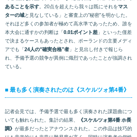
あることを示す
。20点を超えたら我々は既にそれを
マス
ターの域
と見なしている」と審査上の”秘密”を明かした。
それほど多くの参加者が極めて高水準であったため、誰を
本大会に通すかの判断は「
0.01ポイント差
」といった僅差
で決まるケースもあったとされ、ポーランドの主要メディ
アでも「
24人の“確実合格”者
」と見出し付きで報じら
れ、予備予選の競争が異例に熾烈であったことが強調され
ている。
■ 最も多く演奏されたのは《スケルツォ第4番》
記者会見では、予備予選で最も多く演奏された課題曲につ
いても触れられた。集計の結果、
《スケルツォ第4番 ホ長
調》
が最多だったとアナウンスされた。この作品は技巧的