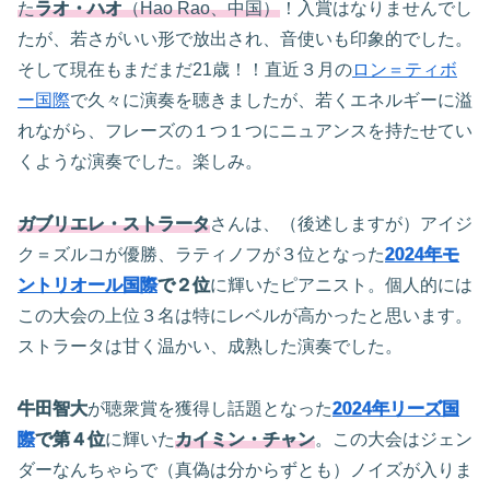
た
ラオ・ハオ
（Hao Rao、中国）
！入賞はなりませんでし
たが、若さがいい形で放出され、音使いも印象的でした。
そして現在もまだまだ21歳！！直近３月の
ロン＝ティボ
ー国際
で久々に演奏を聴きましたが、若くエネルギーに溢
れながら、フレーズの１つ１つにニュアンスを持たせてい
くような演奏でした。楽しみ。
ガブリエレ・ストラータ
さんは、（後述しますが）アイジ
ク＝ズルコが優勝、ラティノフが３位となった
2024年モ
ントリオール国際
で２位
に輝いたピアニスト。個人的には
この大会の上位３名は特にレベルが高かったと思います。
ストラータは甘く温かい、成熟した演奏でした。
牛田智大
が聴衆賞を獲得し話題となった
2024年リーズ国
際
で第４位
に輝いた
カイミン・チャン
。この大会はジェン
ダーなんちゃらで（真偽は分からずとも）ノイズが入りま