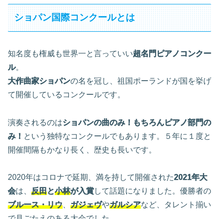
ショパン国際コンクールとは
知名度も権威も世界一と言っていい
超名門ピアノコンクー
ル
。
大作曲家ショパン
の名を冠し、祖国ポーランドが国を挙げ
て開催しているコンクールです。
演奏されるのは
ショパンの曲のみ！もちろんピアノ部門の
み！
という独特なコンクールでもあります。５年に１度と
開催間隔もかなり長く、歴史も長いです。
2020年はコロナで延期、満を持して開催された
2021年大
会
は、
反田
と
小林
が入賞
して話題になりました。優勝者の
ブルース・リウ
、
ガジェヴ
や
ガルシア
など、タレント揃い
で見ごたえのある大会でした。