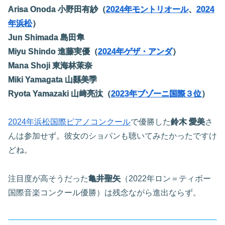
Arisa Onoda 小野田有紗（
2024年モントリオール
、
2024
年浜松
）
Jun Shimada 島田隼
Miyu Shindo 進藤実優（
2024年ゲザ・アンダ
）
Mana Shoji 東海林茉奈
Miki Yamagata 山縣美季
Ryota Yamazaki 山﨑亮汰（
2023年ブゾーニ国際３位
）
2024年浜松国際ピアノコンクール
で優勝した
鈴木 愛美
さ
んは参加せず。彼女のショパンも聴いてみたかったですけ
どね。
注目度が高そうだった
亀井聖矢
（2022年ロン＝ティボー
国際音楽コンクール優勝）は残念ながら進出ならず。