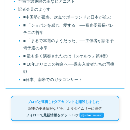
予備予選免除の主なピアニスト
記者会見のようす
■中国勢が最多、次点でポーランドと日本が並ぶ
■ 「ショパンを感じ、愛する」──審査委員長パレ
チニの哲学
■ 「まるで本選のようだった」──主催者が語る予
備予選の水準
■ 最も多く演奏されたのは《スケルツォ第4番》
■ 10年ぶりにこの舞台へ──過去入賞者たちの再挑
戦
■日本、南米でのガラコンサート
ブログと連携したXアカウントを開設しました！
記事の更新情報などを、よりタイムリーに発信
フォローで最新情報をゲット！👉
@iriko_music