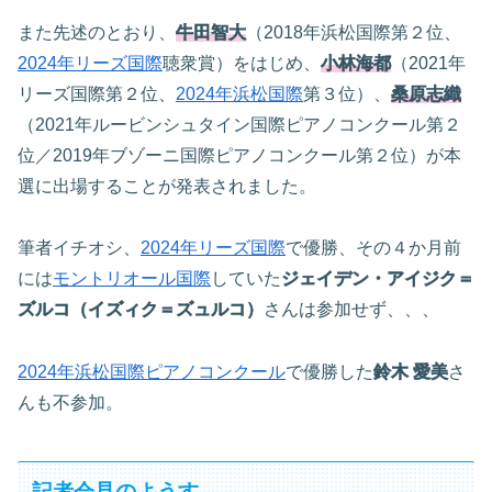
また先述のとおり、
牛田智大
（2018年浜松国際第２位、
2024年リーズ国際
聴衆賞）をはじめ、
小林海都
（2021年
リーズ国際第２位、
2024年浜松国際
第３位）、
桑原志織
（2021年ルービンシュタイン国際ピアノコンクール第２
位／2019年ブゾーニ国際ピアノコンクール第２位）が本
選に出場することが発表されました。
筆者イチオシ、
2024年リーズ国際
で優勝、その４か月前
には
モントリオール国際
していた
ジェイデン・アイジク＝
ズルコ（イズィク＝ズュルコ）
さんは参加せず、、、
2024年浜松国際ピアノコンクール
で優勝した
鈴木 愛美
さ
んも不参加。
記者会見のようす