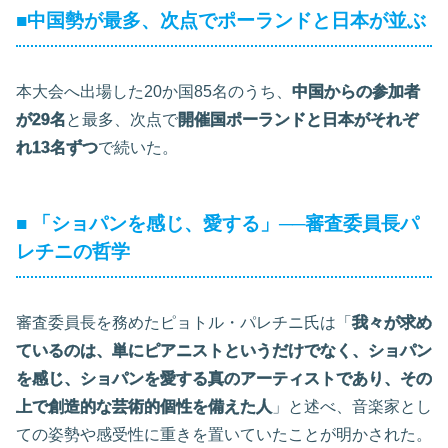
■中国勢が最多、次点でポーランドと日本が並ぶ
本大会へ出場した20か国85名のうち、
中国からの参加者
が29名
と最多、次点で
開催国ポーランドと日本がそれぞ
れ13名ずつ
で続いた。
■ 「ショパンを感じ、愛する」──審査委員長パ
レチニの哲学
審査委員長を務めたピョトル・パレチニ氏は「
我々が求め
ているのは、単にピアニストというだけでなく、ショパン
を感じ、ショパンを愛する真のアーティストであり、その
上で創造的な芸術的個性を備えた人
」と述べ、音楽家とし
ての姿勢や感受性に重きを置いていたことが明かされた。