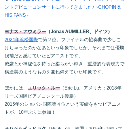
ントデビューコンサートに行ってきました♪ ~CHOPIN &
HIS FANS~
ヨナス・アウミラー
（Jonas AUMILLER、ドイツ）
2024年浜松国際
で第２位。ファイナルの協奏曲で少しこ
けちゃったのかなあという印象でしたが、それまでは優勝
候補だと感じていたピアニストです。
威厳とか神秘性を持った柔らかい輝き、重層的な表現力で
構造美のようなものを兼ね備えていた印象です。
ほかには、
エリック・ルー
（Eric Lu、アメリカ：2018年
リーズ国際ピアノコンクール優勝）
2015年のショパン国際第４位という実績をもつピアニス
トが、10年ぶりに参加！
それから
イ・ヒョク
（Hyuk Lee、韓国：2016年パデレフ