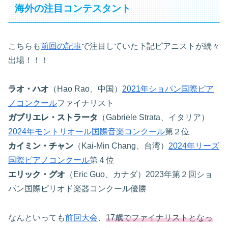
海外の注目コンテスタント
こちらも
前回の記事
で注目していた下記ピアニストが続々
出場！！！
ラオ・ハオ
（Hao Rao、中国）
2021年ショパン国際ピア
ノコンクール
ファイナリスト
ガブリエレ・ストラータ
（Gabriele Strata、イタリア）
2024年モントリオール国際音楽コンクール
第２位
カイミン・チャン
（Kai-Min Chang、台湾）
2024年リーズ
国際ピアノコンクール
第４位
エリック・グオ
（Eric Guo、カナダ）2023年第２回ショ
パン国際ピリオド楽器コンクール優勝
なんといっても
前回大会
、
17歳でファイナリストとなっ