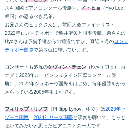
スキ国際ピアノコンクール優勝）、
イ・ヒョ
（Hyo Lee、
韓国）の恐るべき兄弟。
お兄さんのヒョクさんは、前回大会ファイナリスト、
2022年ロン＝ティボーで亀井聖矢と同率優勝。弟さんの
Hyoさんは予備予選からの通過ですが、直近３月の
ロン＝
ティボー国際
で第３位に輝いています。
コンサートも盛況の
ケヴィン・チェン
（Kevin Chen、カ
ナダ：2023年ルービンシュタイン国際コンクール優
勝）。2022年ジュネーヴ国際をはじめ、毎年優勝をかっ
さらっている2005年生まれです。
フィリップ・リノフ
（Philipp Lynov、中立）は
2023年ブ
ゾーニ国際
、
2024年リーズ国際
と演奏を聴いて、もっと
聴いてみたいと思ったピアニストの一人です。