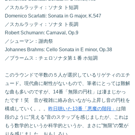
／スカルラッティ：ソナタ ト短調
Domenico Scarlatti: Sonata in G major, K.547
／スカルラッティ：ソナタ ト長調
Robert Schumann: Carnaval, Op.9
／シューマン：謝肉祭
Johannes Brahms: Cello Sonata in E minor, Op.38
／ブラームス：チェロソナタ第１番 ホ短調
このラウンドで半数の５人が選択しているリゲティのエチ
ュード。現代曲に耐性がないもので、筆者にとっては難解
な曲も多いのですが、14番「無限の円柱」は凄まじかっ
たです！笑 音が複雑に絡み合いながら上昇し音の円柱を
構成していく。。。
昨日聴いた13番「悪魔の階段」
は階
段のように”見える”音のステップを感じましたが、これは
もう数学的というか科学的というか、まさに”無限”の繋が
りを感じました。おもしろい。