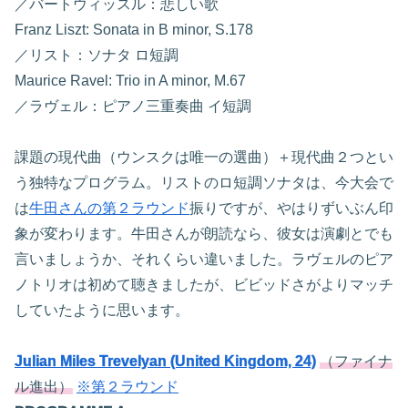
／バートウィッスル：悲しい歌
Franz Liszt: Sonata in B minor, S.178
／リスト：ソナタ ロ短調
Maurice Ravel: Trio in A minor, M.67
／ラヴェル：ピアノ三重奏曲 イ短調
課題の現代曲（ウンスクは唯一の選曲）＋現代曲２つとい
う独特なプログラム。リストのロ短調ソナタは、今大会で
は
牛田さんの第２ラウンド
振りですが、やはりずいぶん印
象が変わります。牛田さんが朗読なら、彼女は演劇とでも
言いましょうか、それくらい違いました。ラヴェルのピア
ノトリオは初めて聴きましたが、ビビッドさがよりマッチ
していたように思います。
Julian Miles Trevelyan (United Kingdom, 24)
（ファイナ
ル進出）
※第２ラウンド