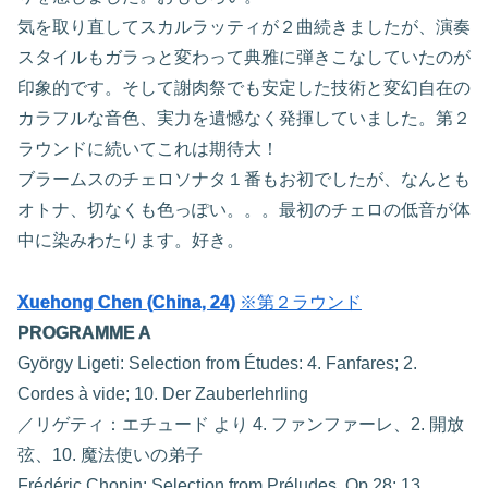
気を取り直してスカルラッティが２曲続きましたが、演奏
スタイルもガラっと変わって典雅に弾きこなしていたのが
印象的です。そして謝肉祭でも安定した技術と変幻自在の
カラフルな音色、実力を遺憾なく発揮していました。第２
ラウンドに続いてこれは期待大！
ブラームスのチェロソナタ１番もお初でしたが、なんとも
オトナ、切なくも色っぽい。。。最初のチェロの低音が体
中に染みわたります。好き。
Xuehong Chen (China, 24)
※第２ラウンド
PROGRAMME A
György Ligeti: Selection from Études: 4. Fanfares; 2.
Cordes à vide; 10. Der Zauberlehrling
／リゲティ：エチュード より 4. ファンファーレ、2. 開放
弦、10. 魔法使いの弟子
Frédéric Chopin: Selection from Préludes, Op.28: 13.