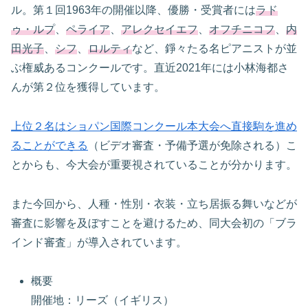
ル。第１回1963年の開催以降、優勝・受賞者には
ラド
ゥ・ルプ
、
ペライア
、
アレクセイエフ
、
オフチニコフ
、
内
田光子
、
シフ
、
ロルティ
など、錚々たる名ピアニストが並
ぶ権威あるコンクールです。直近2021年には小林海都さ
んが第２位を獲得しています。
上位２名はショパン国際コンクール本大会へ直接駒を進め
ることができる
（ビデオ審査・予備予選が免除される）こ
とからも、今大会が重要視されていることが分かります。
また今回から、人種・性別・衣装・立ち居振る舞いなどが
審査に影響を及ぼすことを避けるため、同大会初の「ブラ
インド審査」が導入されています。
概要
開催地：リーズ（イギリス）