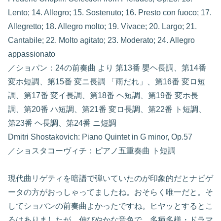
Lento; 14. Allegro; 15. Sostenuto; 16. Presto con fuoco; 17.
Allegretto; 18. Allegro molto; 19. Vivace; 20. Largo; 21.
Cantabile; 22. Molto agitato; 23. Moderato; 24. Allegro
appassionato
／ショパン：24の前奏曲 より 第13番 嬰ヘ長調、第14番
変ホ短調、第15番 変ニ長調 「雨だれ」、第16番 変ロ短
調、第17番 変イ長調、第18番 ヘ短調、第19番 変ホ長
調、第20番 ハ短調、第21番 変ロ長調、第22番 ト短調、
第23番 ヘ長調、第24番 ニ短調
Dmitri Shostakovich: Piano Quintet in G minor, Op.57
／ショスタコーヴィチ：ピアノ五重奏曲 ト短調
現代曲リゲティを暗譜で弾いていたのが印象的だとナビゲ
ータの方がおっしゃってましたね。おそらく唯一だと。そ
してショパンの前奏曲よかったですね。ヒヤッとするとこ
ろはありましたが、伸びやかな音色で、多種多様・ドラマ