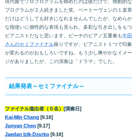
現代曲でソロプログラムを締めたのは彼だけで、独創的な
プログラムが２人続きました笑。ベートーヴェンの１楽章
だけはどうしても好きになれませんんでしたが、なめらか
な指使いに個性的な表現も見られ、多彩な引き出しをもつ
ピアニストだなと思います。ビーチのピアノ五重奏も
牛田
さんのセミファイナル
振りですが、ピアニスト１つで印象
が変わるのがおもしろいですね。もう少し爽やかなイメー
ジがありましたが、この演奏は「ドラマ」でした。
結果発表～セミファイナル～
ファイナル進出者（５名）
[演奏日]
Kai-Min Chang
[9.16]
Junyan Chen
[9.17]
Jaedan Izik-Dzurko
[9.16]