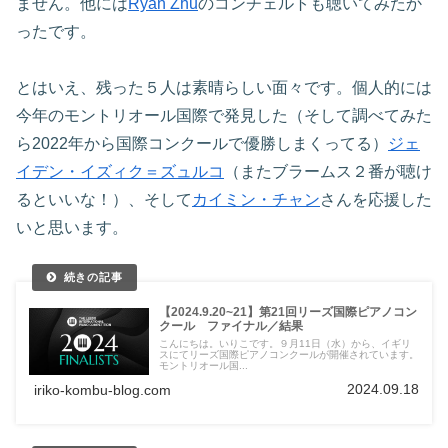
ません。他には
Ryan Zhu
のコンチェルトも聴いてみたか
ったです。
とはいえ、残った５人は素晴らしい面々です。個人的には
今年のモントリオール国際で発見した（そして調べてみた
ら2022年から国際コンクールで優勝しまくってる）
ジェ
イデン・イズィク＝ズュルコ
（またブラームス２番が聴け
るといいな！）、そして
カイミン・チャン
さんを応援した
いと思います。
【2024.9.20~21】第21回リーズ国際ピアノコン
クール ファイナル／結果
こんにちは。いりこです。９月11日（水）から、イギリ
スにてリーズ国際ピアノコンクールが開催されています。
モントリオール国...
2024.09.18
iriko-kombu-blog.com