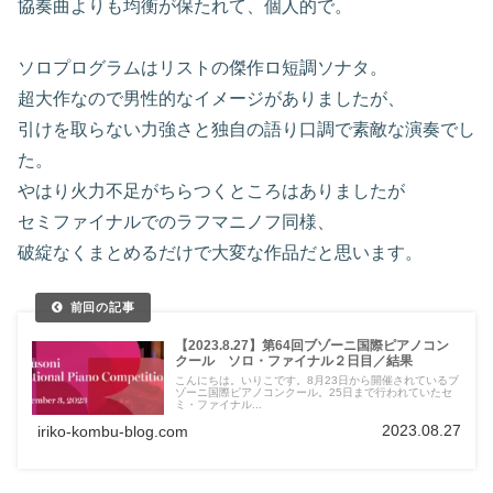
協奏曲よりも均衡が保たれて、個人的で。
ソロプログラムはリストの傑作ロ短調ソナタ。
超大作なので男性的なイメージがありましたが、
引けを取らない力強さと独自の語り口調で素敵な演奏でし
た。
やはり火力不足がちらつくところはありましたが
セミファイナルでのラフマニノフ同様、
破綻なくまとめるだけで大変な作品だと思います。
【2023.8.27】第64回ブゾーニ国際ピアノコン
クール ソロ・ファイナル２日目／結果
こんにちは。いりこです。8月23日から開催されているブ
ゾーニ国際ピアノコンクール。25日まで行われていたセ
ミ・ファイナル...
2023.08.27
iriko-kombu-blog.com