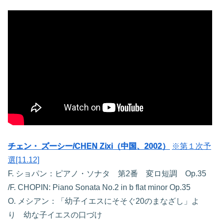
チェン・ ズーシー/CHEN Zixi（中国、2002）
※第１次予
選[11.12]
F. ショパン：ピアノ・ソナタ 第2番 変ロ短調 Op.35
/F. CHOPIN: Piano Sonata No.2 in b flat minor Op.35
O. メシアン：「幼子イエスにそそぐ20のまなざし」よ
り 幼な子イエスの口づけ