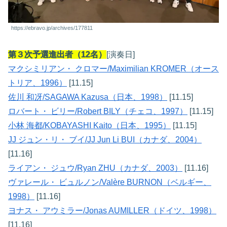
https://ebravo.jp/archives/177811
第３次予選進出者（12名）
[演奏日]
マクシミリアン・ クロマー/Maximilian KROMER（オース
トリア、1996）
[11.15]
佐川 和冴/SAGAWA Kazusa（日本、1998）
[11.15]
ロバート・ ビリー/Robert BILY（チェコ、1997）
[11.15]
小林 海都/KOBAYASHI Kaito（日本、1995）
[11.15]
JJ ジュン・リ・ ブイ/JJ Jun Li BUI（カナダ、2004）
[11.16]
ライアン・ ジュウ/Ryan ZHU（カナダ、2003）
[11.16]
ヴァレール・ ビュルノン/Valère BURNON（ベルギー、
1998）
[11.16]
ヨナス・ アウミラー/Jonas AUMILLER（ドイツ、1998）
[11.16]