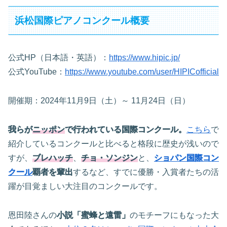
浜松国際ピアノコンクール概要
公式HP（日本語・英語）：
https://www.hipic.jp/
公式YouTube：
https://www.youtube.com/user/HIPICofficial
開催期：2024年11月9日（土）～ 11月24日（日）
我らが
ニッポン
で行われている国際コンクール。
こちら
で
紹介しているコンクールと比べると格段に歴史が浅いので
すが、
ブレハッチ
、
チョ・ソンジン
と、
ショパン国際コン
クール
覇者を輩出
するなど、すでに優勝・入賞者たちの活
躍が目覚ましい大注目のコンクールです。
恩田陸さんの
小説「蜜蜂と遠雷」
のモチーフにもなった大