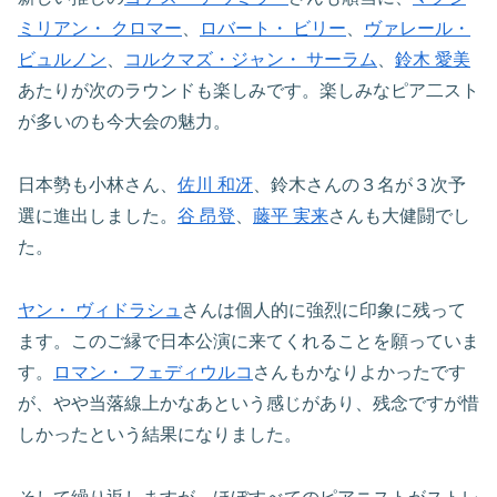
ミリアン・ クロマー
、
ロバート・ ビリー
、
ヴァレール・
ビュルノン
、
コルクマズ・ジャン・ サーラム
、
鈴木 愛美
あたりが次のラウンドも楽しみです。楽しみなピア二スト
が多いのも今大会の魅力。
日本勢も小林さん、
佐川 和冴
、鈴木さんの３名が３次予
選に進出しました。
谷 昂登
、
藤平 実来
さんも大健闘でし
た。
ヤン・ ヴィドラシュ
さんは個人的に強烈に印象に残って
ます。このご縁で日本公演に来てくれることを願っていま
す。
ロマン・ フェディウルコ
さんもかなりよかったです
が、やや当落線上かなあという感じがあり、残念ですが惜
しかったという結果になりました。