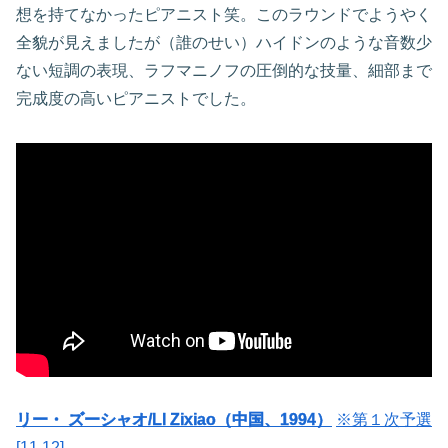
想を持てなかったピアニスト笑。このラウンドでようやく
全貌が見えましたが（誰のせい）ハイドンのような音数少
ない短調の表現、ラフマニノフの圧倒的な技量、細部まで
完成度の高いピアニストでした。
リー・ ズーシャオ/LI Zixiao（中国、1994）
※第１次予選
[11.12]