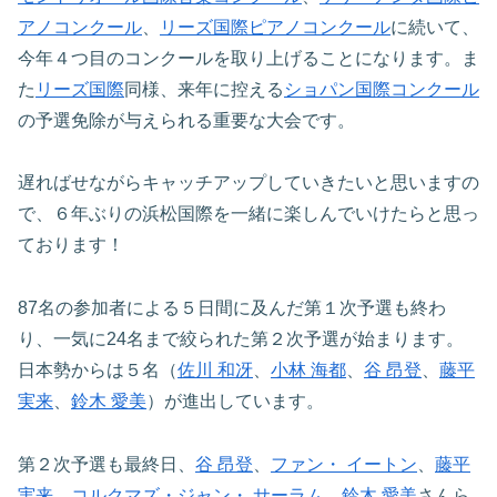
アノコンクール
、
リーズ国際ピアノコンクール
に続いて、
今年４つ目のコンクールを取り上げることになります。ま
た
リーズ国際
同様、来年に控える
ショパン国際コンクール
の予選免除が与えられる重要な大会です。
遅ればせながらキャッチアップしていきたいと思いますの
で、６年ぶりの浜松国際を一緒に楽しんでいけたらと思っ
ております！
87名の参加者による５日間に及んだ第１次予選も終わ
り、一気に24名まで絞られた第２次予選が始まります。
日本勢からは５名（
佐川 和冴
、
小林 海都
、
谷 昂登
、
藤平
実来
、
鈴木 愛美
）が進出しています。
第２次予選も最終日、
谷 昂登
、
ファン・ イートン
、
藤平
実来
、
コルクマズ・ジャン・ サーラム
、
鈴木 愛美
さんら