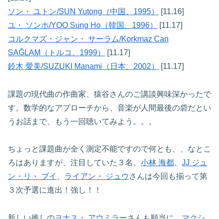
ソン・ ユトン/SUN Yutong（中国、1995）
[11.16]
ユ・ ソンホ/YOO Sung Ho（韓国、1996）
[11.17]
コルクマズ・ジャン・ サーラム/Korkmaz Can
SAĞLAM（トルコ、1999）
[11.17]
鈴木 愛美/SUZUKI Manami（日本、2002）
[11.17]
課題の現代曲の作曲家、猿谷さんのご講談興味深かったで
す。数学的なアプローチから、音楽が人間最後の砦だとい
うお話まで、もう一回聴いてみよう。。。
ちょっと課題曲が全く測定不能ですので何とも、、なとこ
ろはありますが、注目していた３名、
小林 海都
、
JJ ジュ
ン・リ・ ブイ
、
ライアン・ ジュウ
さんは今回も揃って第
３次予選に進出！強し！！
新しい推しの
ヨナス・ アウミラー
さんも順当に、
マクシ