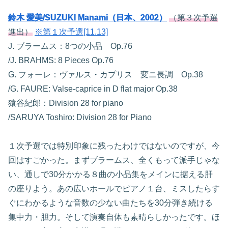
鈴木 愛美/SUZUKI Manami（日本、2002）
（第３次予選
進出）
※第１次予選[11.13]
J. ブラームス：8つの小品 Op.76
/J. BRAHMS: 8 Pieces Op.76
G. フォーレ：ヴァルス・カプリス 変ニ長調 Op.38
/G. FAURE: Valse-caprice in D flat major Op.38
猿谷紀郎：Division 28 for piano
/SARUYA Toshiro: Division 28 for Piano
１次予選では特別印象に残ったわけではないのですが、今
回はすごかった。まずブラームス、全くもって派手じゃな
い、通しで30分かかる８曲の小品集をメインに据える肝
の座りよう。あの広いホールでピアノ１台、ミスしたらす
ぐにわかるような音数の少ない曲たちを30分弾き続ける
集中力・胆力。そして演奏自体も素晴らしかったです。ほ