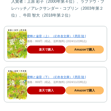
入賞者：上原 彩子（2000年第４位）、ラファウ・ブ
レハッチ／アレクサンダー・コブリン（2003年第２
位）、牛田 智大（2018年第２位）
蜜蜂と遠雷（上） （幻冬舎文庫） [ 恩田 陸 ]
価格：869円（税込、送料無料) (2024/11/22時点)
楽天で購入
Amazonで購入
蜜蜂と遠雷（下） （幻冬舎文庫） [ 恩田 陸 ]
価格：869円（税込、送料無料) (2024/11/22時点)
楽天で購入
Amazonで購入