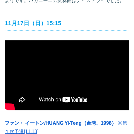
ようです。パガニーニの変奏曲はナイストライでした。
11月17日（日）15:15
ファン・ イートン/HUANG Yi-Teng（台湾、1998）
※第
１次予選[11.13]