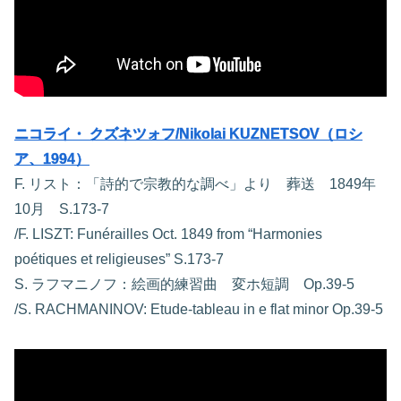
ニコライ・ クズネツォフ/Nikolai KUZNETSOV（ロシ
ア、1994）
F. リスト：「詩的で宗教的な調べ」より 葬送 1849年
10月 S.173-7
/F. LISZT: Funérailles Oct. 1849 from “Harmonies
poétiques et religieuses” S.173-7
S. ラフマニノフ：絵画的練習曲 変ホ短調 Op.39-5
/S. RACHMANINOV: Etude-tableau in e flat minor Op.39-5