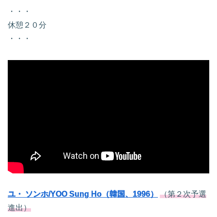
・・・
休憩２０分
・・・
ユ・ ソンホ/YOO Sung Ho（韓国、1996）
（第２次予選
進出）