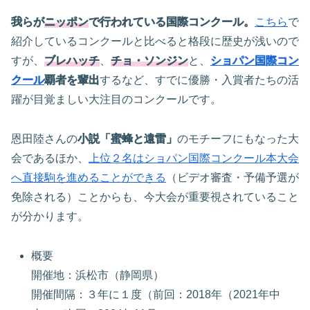
我らが
ニッポン
で行われている国際コンクール。
こちら
で
紹介しているコンクールと比べると格段に歴史が浅いので
すが、
ブレハッチ
、
チョ・ソンジン
と、
ショパン国際コン
クール
覇者を輩出
するなど、すでに優勝・入賞者たちの活
躍が目覚ましい大注目のコンクールです。
恩田陸さんの
小説「蜜蜂と遠雷」
のモチーフにもなった大
会であるほか、
上位２名はショパン国際コンクール本大会
へ直接駒を進めることができる
（ビデオ審査・予備予選が
免除される）ことからも、今大会が重要視されていること
が分かります。
概要
開催地：浜松市（静岡県）
開催間隔：３年に１度（前回：2018年（2021年中