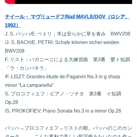
ナイール・ マヴリュードフ/Nail MAVLIUDOV（ロシア、
1992）
J. S. バッハ/E. ペトリ：羊は安らかに草を食み BWV208
/J. S. BACH/E. PETRI: Schafe können sicher weiden
BWV208
F. リスト：パガニーニによる大練習曲 第3番 嬰ト短調
「ラ・カンパネラ」
/F. LISZT: Grandes étude de Paganini No.3 in g sharp
minor “La campanella”
S. プロコフィエフ：ピアノ・ソナタ 第3番 イ短調
Op.28
/S. PROKOFIEV: Piano Sonata No.3 in a minor Op.28
バッハ→プロコフィエフ→リストの順。バッハのこのカン
タータ。。。こんな素朴で美しい歌謡曲みたいなのも作っ