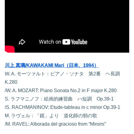
川上 真璃/KAWAKAMI Mari（日本、1994）
W. A. モーツァルト：ピアノ・ソナタ 第2番 ヘ長調
K.280
/W. A. MOZART: Piano Sonata No.2 in F major K.280
S. ラフマニノフ：絵画的練習曲 ハ短調 Op.39-1
/S. RACHMANINOV: Etude-tableau in c minor Op.39-1
M. ラヴェル：「鏡」より 道化師の朝の歌
/M. RAVEL: Alborada del gracioso from “Miroirs”