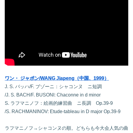
ワン・ ジャポン/WANG Jiapeng（中国、1999）
J. S. バッハ/F. ブゾーニ：シャコンヌ ニ短調
/J. S. BACH/F. BUSONI: Chaconne in d minor
S. ラフマニノフ：絵画的練習曲 ニ長調 Op.39-9
/S. RACHMANINOV: Etude-tableau in D major Op.39-9
ラフマニノフ→シャコンヌの順。どちらも今大会人気の曲