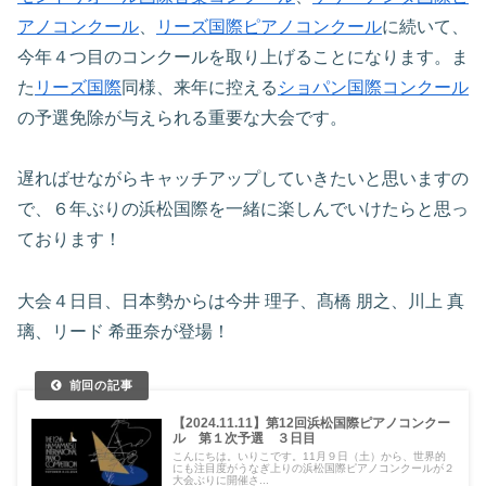
アノコンクール
、
リーズ国際ピアノコンクール
に続いて、
今年４つ目のコンクールを取り上げることになります。ま
た
リーズ国際
同様、来年に控える
ショパン国際コンクール
の予選免除が与えられる重要な大会です。
遅ればせながらキャッチアップしていきたいと思いますの
で、６年ぶりの浜松国際を一緒に楽しんでいけたらと思っ
ております！
大会４日目、日本勢からは今井 理子、髙橋 朋之、川上 真
璃、リード 希亜奈が登場！
【2024.11.11】第12回浜松国際ピアノコンクー
ル 第１次予選 ３日目
こんにちは。いりこです。11月９日（土）から、世界的
にも注目度がうなぎ上りの浜松国際ピアノコンクールが２
大会ぶりに開催さ...