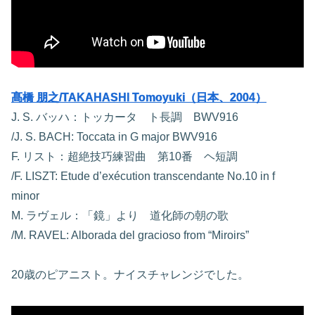
髙橋 朋之/TAKAHASHI Tomoyuki（日本、2004）
J. S. バッハ：トッカータ ト長調 BWV916
/J. S. BACH: Toccata in G major BWV916
F. リスト：超絶技巧練習曲 第10番 ヘ短調
/F. LISZT: Etude d’exécution transcendante No.10 in f
minor
M. ラヴェル：「鏡」より 道化師の朝の歌
/M. RAVEL: Alborada del gracioso from “Miroirs”
20歳のピアニスト。ナイスチャレンジでした。