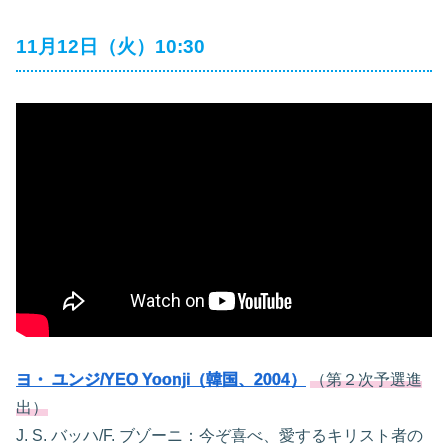
11月12日（火）10:30
ヨ・ ユンジ/YEO Yoonji（韓国、2004）
（第２次予選進
出）
J. S. バッハ/F. ブゾーニ：今ぞ喜べ、愛するキリスト者の