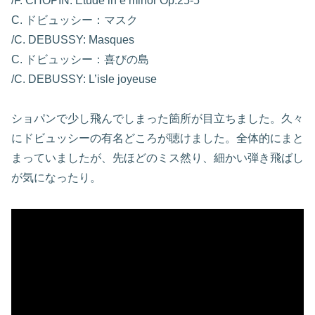
/F. CHOPIN: Etude in e minor Op.25-5
C. ドビュッシー：マスク
/C. DEBUSSY: Masques
C. ドビュッシー：喜びの島
/C. DEBUSSY: L’isle joyeuse
ショパンで少し飛んでしまった箇所が目立ちました。久々
にドビュッシーの有名どころが聴けました。全体的にまと
まっていましたが、先ほどのミス然り、細かい弾き飛ばし
が気になったり。