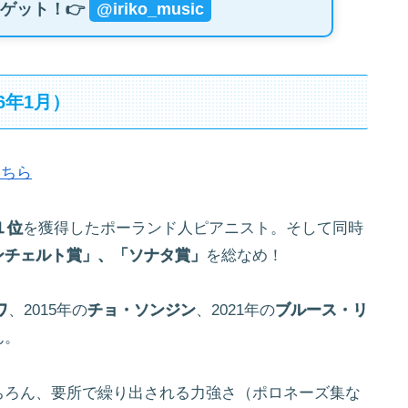
ゲット！👉
@iriko_music
6年1月）
こちら
１位
を獲得したポーランド人ピアニスト。そして同時
ンチェルト賞」、「ソナタ賞」
を総なめ！
ワ
、2015年の
チョ・ソンジン
、2021年の
ブルース・リ
ん。
ちろん、要所で繰り出される力強さ（ポロネーズ集な