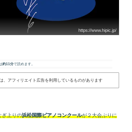
https://www.hipic.jp/
は
約11分
で読めます。
は、アフィリエイト広告を利用しているものがあります
なぎ上りの
浜松国際ピアノコンクール
が２大会ぶりに