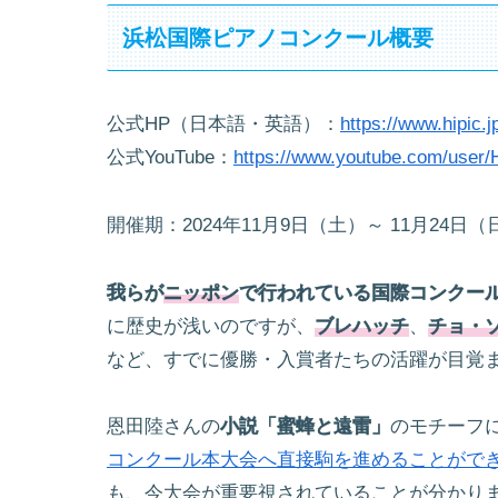
浜松国際ピアノコンクール概要
公式HP（日本語・英語）：
https://www.hipic.j
公式YouTube：
https://www.youtube.com/user/H
開催期：2024年11月9日（土）～ 11月24日（
我らが
ニッポン
で行われている国際コンクー
に歴史が浅いのですが、
ブレハッチ
、
チョ・
など、すでに優勝・入賞者たちの活躍が目覚
恩田陸さんの
小説「蜜蜂と遠雷」
のモチーフ
コンクール本大会へ直接駒を進めることがで
も、今大会が重要視されていることが分かり