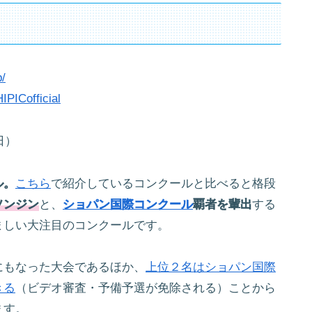
p/
IPICofficial
日）
ル。
こちら
で紹介しているコンクールと比べると格段
ソンジン
と、
ショパン国際コンクール
覇者を輩出
する
ましい大注目のコンクールです。
にもなった大会であるほか、
上位２名はショパン国際
きる
（ビデオ審査・予備予選が免除される）ことから
ます。