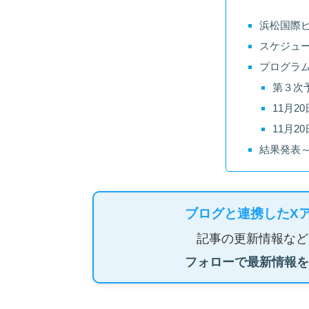
浜松国際
スケジュ
プログラ
第３次
11月20
11月20
結果発表
ブログと連携したX
記事の更新情報など
フォローで最新情報を