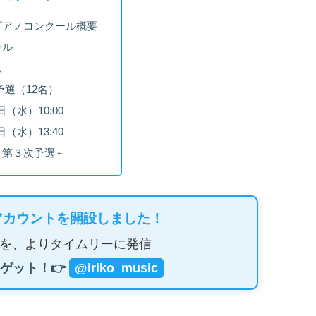
ピアノコンクール概要
ール
ム
予選（12名）
日（水）10:00
日（水）13:40
～第３次予選～
アカウントを開設しました！
を、よりタイムリーに発信
ゲット！👉
@iriko_music