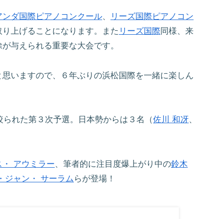
アンダ国際ピアノコンクール
、
リーズ国際ピアノコン
取り上げることになります。また
リーズ国際
同様、来
除が与えられる重要な大会です。
と思いますので、６年ぶりの浜松国際を一緒に楽しん
で絞られた第３次予選。日本勢からは３名（
佐川 和冴
、
ス・ アウミラー
、筆者的に注目度爆上がり中の
鈴木
・ジャン・ サーラム
らが登場！