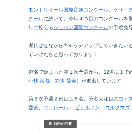
モントリオール国際音楽コンクール
、
ゲザ・
クール
に続いて、今年４つ目のコンクールを
年に控える
ショパン国際コンクール
の予選免
遅ればせながらキャッチアップしていきたい
でいけたらと思っております！
87名で始まった第１次予選から、12名にま
小林 海都
、
鈴木 愛美
）が進出しています。
第３次予選２日目は６名、筆者大注目の
ヨナ
愛美
、
ヴァレール・ ビュルノン
、
コルクマズ