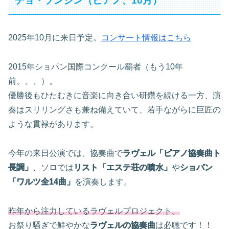
チョ・ソンジン（ピアノ、10月）
2025年10月に来日予定。
コンサート情報はこちら
2015年ショパン国際コンクール覇者（もう10年
前、、、）。
優勝後もひたむきに音楽に向き合い研鑽を続ける一方、演
奏はスリリングさも兼ね備えていて、若手ながらに巨匠の
ような貫禄があります。
今年の来日公演では、協奏曲で
ラヴェル「ピアノ協奏曲ト
長調」
、ソロでは
リスト「エステ荘の噴水」
や
ショパン
「ワルツ全14曲」
を演奏します。
昨年から注力しているラヴェルプロジェクト。
お祭り騒ぎで鮮やかな
ラヴェルの協奏曲
は必聴です！！