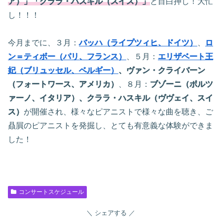
ア）」「クララ・ハスキル（スイス）」
と目白押し！大忙
し！！！
今月までに、３月：
バッハ（ライプツィヒ、ドイツ）
、
ロ
ン＝ティボー（パリ、フランス）
、５月：
エリザベート王
妃（ブリュッセル、ベルギー）
、ヴァン・クライバーン
（フォートワース、アメリカ）
、８月：
ブゾーニ（ボルツ
ァーノ、イタリア）、クララ・ハスキル（ヴヴェイ、スイ
ス）
が開催され、様々なピアニストで様々な曲を聴き、ご
贔屓のピアニストを発掘し、とても有意義な体験ができま
した！
コンサートスケジュール
シェアする