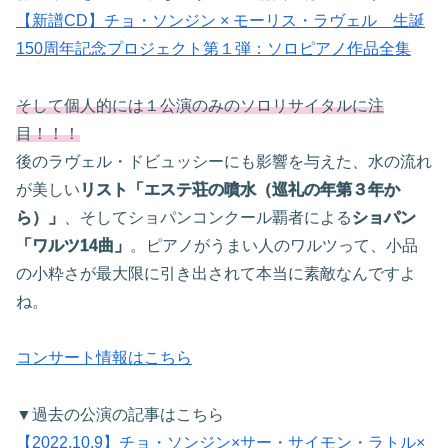
【新譜CD】チョ・ソンジン × モーリス・ラヴェル 生誕
150周年記念プロジェクト第１弾：ソロピアノ作品全集
そして個人的には１公演のみのソロリサイタルに注
目！！！
後のラヴェル・ドビュッシーにも影響を与えた、水の流れ
が美しい
リスト「エステ荘の噴水（巡礼の年第３年か
ら）」
、そしてショパンコンクール覇者による
ショパン
「ワルツ14曲」
。ピアノがうまい人のワルツって、小品
の小粋さが最大限に引き出されて本当に素敵なんですよ
ね。
コンサート情報はこちら
▼過去の公演の記事はこちら
【2022.10.9】チョ・ソンジン×サー・サイモン・ラトル×