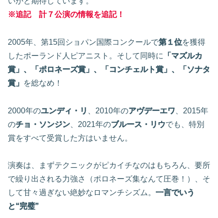
いかと期待しています。
※追記 計７公演の情報を追記！
2005年、第15回ショパン国際コンクールで
第１位
を獲得
したポーランド人ピアニスト。そして同時に
「マズルカ
賞」、「ポロネーズ賞」、「コンチェルト賞」、「ソナタ
賞」
を総なめ！
2000年の
ユンディ・リ
、2010年の
アヴデーエワ
、2015年
の
チョ・ソンジン
、2021年の
ブルース・リウ
でも、特別
賞をすべて受賞した方はいません。
演奏は、まずテクニックがピカイチなのはもちろん、要所
で繰り出される力強さ（ポロネーズ集なんて圧巻！）、そ
して甘々過ぎない絶妙なロマンチシズム。
一言でいう
と“完璧”