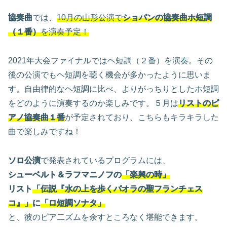
協奏曲
では、
10月の山形公演で
ショパンの協奏曲ホ短調
（１番）
を演奏予定！
2021年大会ファイナルではヘ短調（２番）を演奏。その
後の公演でもヘ短調を聴く機会が多かったように思いま
す。自由律的なヘ短調に比べ、よりがっちりとしたホ短調
をどのように演奏するのか楽しみです。５月は
リストのピ
アノ協奏曲１番
が予定されており、こちらもキラキラした
曲で楽しみですね！
ソロ公演
で発表されているプログラムには、
シューベルト＆ラフマニノフの
「楽興の時」
リスト
「伝説『水の上を歩くパオラの聖フランチェス
コ
』
」
に
「ロ短調ソナタ」
と、彼のピア二ズムを余すところなく堪能できます。