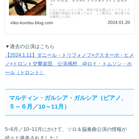
ワ／ゲニューシャス／トリフォノフ／デュモン
～
こんにちは。いりこです。直近で足を運んだトリフォノフ
の演奏の余韻がまだ残っており、ここ数日は、彼が第３位
を獲得した201...
2024.01.20
iriko-kombu-blog.com
▼過去の公演はこちら
【2024.1.11】ダニール・トリフォノフ×グスターボ・ヒメ
ノ×トロント交響楽団 公演感想 @ロイ・トムソン・ホ
ール（トロント）
マルティン・ガルシア・ガルシア（ピアノ、
５～６月／10～11月）
5~6月／10~11月にかけて、ソロ＆協奏曲公演の情報が
続々と発表されました！