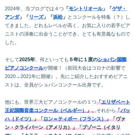
2024年、当ブログでは４つ
「
モントリオール
」「
ゲザ・
アンダ
」「
リーズ
」「
浜松
」
とコンクールを特集（？）し
てきました。どれもレベルが高く、お気に入りの若手ピア
ニストの演奏に出会うことができ、とても有意義なもので
した。
そして
2025年
、何といっても
５年に１度の
ショパン国際
ピアノコンクール
が開催！（前回大会はコロナの影響で
2020→2021年に開催）。先にご紹介したおすすめピアニ
ストは、全員がショパンコンクール出身です。
他にも、世界三大ピアノコンクールの１つ
「
エリザベート
王妃国際音楽コンクール（ベルギー）
」、
それから
「
バッ
ハ（ドイツ）
」「
ロン＝ティボー（フランス）
」「ヴァ
ン・クライバーン（アメリカ）」「ブゾーニ（イタリ