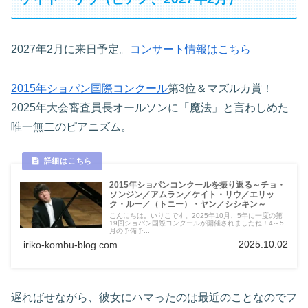
2027年2月に来日予定。
コンサート情報はこちら
2015年ショパン国際コンクール
第3位＆マズルカ賞！
2025年大会審査員長オールソンに「魔法」と言わしめた
唯一無二のピアニズム。
2015年ショパンコンクールを振り返る～チョ・
ソンジン／アムラン／ケイト・リウ／エリッ
ク・ルー／（トニー）・ヤン／シシキン～
こんにちは。いりこです。2025年10月、5年に一度の第
19回ショパン国際コンクールが開催されましたね！4～5
月の予備予...
2025.10.02
iriko-kombu-blog.com
遅ればせながら、彼女にハマったのは最近のことなのでフ