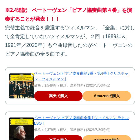
※2.4追記 ベートーヴェン「ピアノ協奏曲第４番」を演
奏することが発表！！！
完璧主義で録音を厳選するツィメルマン、「全集」に対し
て全肯定していないツィメルマンが、２回（1989年＆
1991年／2020年）も全曲録音したのがベートーヴェンの
ピアノ協奏曲の全５曲です。
ベートーヴェン:ピアノ協奏曲第3番・第4番 [ クリスチャ
ン・ツィメルマン ]
価格：1,549円（税込、送料無料) (2026/3/30時点)
楽天で購入
Amazonで購入
ベートーヴェン:ピアノ協奏曲全集 [ ツィメルマン ラトル
LSO ]
価格：4,379円（税込、送料無料) (2026/3/30時点)