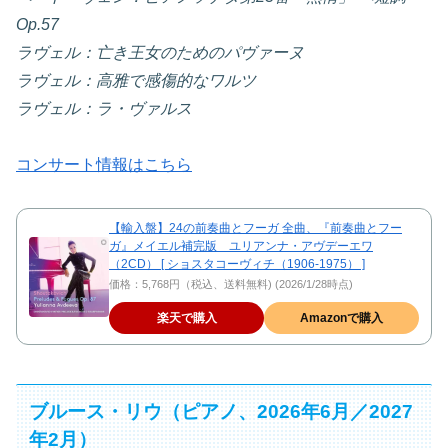
Op.57
ラヴェル：亡き王女のためのパヴァーヌ
ラヴェル：高雅で感傷的なワルツ
ラヴェル：ラ・ヴァルス
コンサート情報はこちら
【輸入盤】24の前奏曲とフーガ 全曲、『前奏曲とフー
ガ』メイエル補完版 ユリアンナ・アヴデーエワ
（2CD） [ ショスタコーヴィチ（1906-1975） ]
価格：5,768円（税込、送料無料) (2026/1/28時点)
楽天で購入
Amazonで購入
ブルース・リウ（ピアノ、2026年6月／2027
年2月）