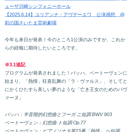
ューザ川崎シンフォニーホール
【2025.6.14】ユリアンナ・アヴデーエワ 公演感想 @
彩の国さいたま芸術劇場
今年も来日が発表！今のところ1公演のみですが、これか
らの続報に期待したいところです。
※3.1追記
プログラムが発表されました！バッハ、ベートーヴェンに
始まり、「熱情」狂喜乱舞の「ラ・ヴァルス」、そしてと
にかくひたすら美しい夢のような「亡き王女のためのパヴ
ァーヌ」
バッハ：半音階的幻想曲とフーガ ニ短調 BWV 903
ベートーヴェン：幻想曲 ト短調 Op.77
ベートーヴェン：ピアノソナタ第23番「熱情」 ヘ短調