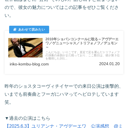
ので、彼女の魅力についてはこの記事をぜひご覧くださ
い。
2010年ショパンコンクールに耽る～アヴデーエ
ワ／ゲニューシャス／トリフォノフ／デュモン
～
こんにちは。いりこです。直近で足を運んだトリフォノフ
の演奏の余韻がまだ残っており、ここ数日は、彼が第３位
を獲得した201...
2024.01.20
iriko-kombu-blog.com
昨年のショスタコーヴィチイヤーでの来日公演は衝撃的、
いまでも前奏曲とフーガにハマってヘビロテしています
笑。
▼過去の公演はこちら
【2025.6.3】ユリアンナ・アヴデーエワ 公演感想 @ミ