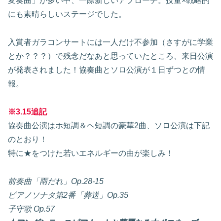
変奏曲」が多い中、一際新しいアプローチ。技量×戦略的
にも素晴らしいステージでした。
入賞者ガラコンサートには一人だけ不参加（さすがに学業
とか？？？）で残念だなあと思っていたところ、来日公演
が発表されました！協奏曲とソロ公演が１日ずつとの情
報。
※3.15追記
協奏曲公演はホ短調＆ヘ短調の豪華2曲、ソロ公演は下記
のとおり！
特に★をつけた若いエネルギーの曲が楽しみ！
前奏曲「雨だれ」Op.28-15
ピアノソナタ第2番「葬送」Op.35
子守歌 Op.57