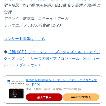
嬰ト短調／第14番 変ホ短調／第13番 変ト長調／第6番 ロ
短調
フランク：前奏曲、コラールとフーガ
ラフマニノフ：10の前奏曲 Op.23
コンサート情報はこちら
◆
【新譜CD】ジェイデン・イズィク＝ズュルコ（アイジ
ク＝ズルコ） リーズ国際ピアノコンクール 2024ゴー
ルド・メダル・ウィナー
期待の新進演奏家シリーズ／ジェイデン・アイジク＝ズ
ルコ [1CD]
価格：2,100円（税込、送料別) (2026/3/30時点)
楽天で購入
Amazonで購入