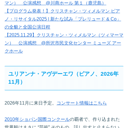
マン） 公演感想 @川商ホール 第１（鹿児島）
【プログラム発表！】クリスチャン・ツィメルマン ピア
ノ・リサイタル2025 | 新たな試み「プレリュード & Co」
の全貌と全国公演日程
【2025.11.29】クリスチャン・ツィメルマン（ツィマーマ
ン） 公演感想 @所沢市民文化センター ミューズ アー
クホール
ユリアンナ・アヴデーエワ（ピアノ、2026年
11月）
2026年11月に来日予定。
コンサート情報はこちら
2010年ショパン国際コンクール
の覇者で、作り込まれた
世界観はまさに “芸術” そのもの。話し出すと止まらない