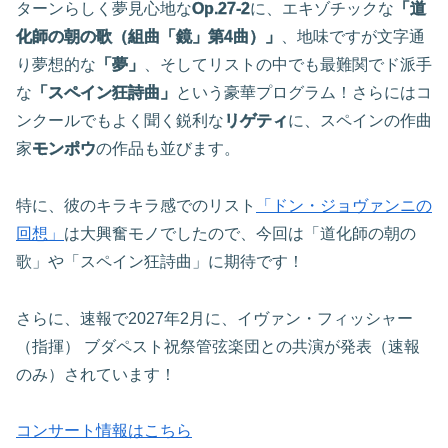
ターンらしく夢見心地な
Op.27-2
に、エキゾチックな
「道
化師の朝の歌（組曲「鏡」第4曲）」
、地味ですが文字通
り夢想的な
「夢」
、そしてリストの中でも最難関でド派手
な
「スペイン狂詩曲」
という豪華プログラム！さらにはコ
ンクールでもよく聞く鋭利な
リゲティ
に、スペインの作曲
家
モンポウ
の作品も並びます。
特に、彼のキラキラ感でのリスト
「ドン・ジョヴァンニの
回想」
は大興奮モノでしたので、今回は「道化師の朝の
歌」や「スペイン狂詩曲」に期待です！
さらに、速報で2027年2月に、イヴァン・フィッシャー
（指揮） ブダペスト祝祭管弦楽団との共演が発表（速報
のみ）されています！
コンサート情報はこちら