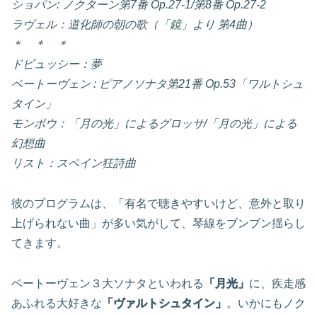
ショパン: ノクターン第7番 Op.27-1/第8番 Op.27-2
ラヴェル：道化師の朝の歌（「鏡」より 第4曲）
＊ ＊ ＊
ドビュッシー：夢
ベートーヴェン : ピアノソナタ第21番 Op.53「ワルトシュ
タイン」
モンポウ：「月の光」によるグロッサ/「月の光」による
幻想曲
リスト：スペイン狂詩曲
彼のプログラムは、「有名で聴きやすいけど、意外と取り
上げられない曲」が多い気がして、琴線をブンブン揺らし
てきます。
ベートーヴェン３大ソナタといわれる
「月光」
に、疾走感
あふれる大好きな
「ヴァルトシュタイン」
。いかにもノク