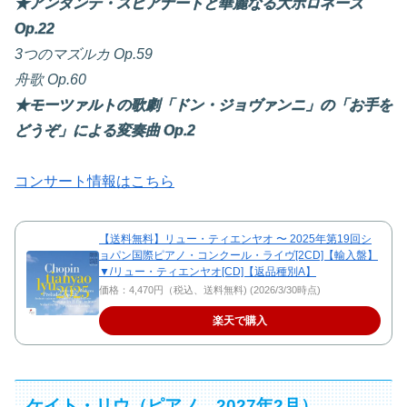
★アンダンテ・スピアナートと華麗なる大ポロネーズ
Op.22
3つのマズルカ Op.59
舟歌 Op.60
★モーツァルトの歌劇「ドン・ジョヴァンニ」の「お手を
どうぞ」による変奏曲 Op.2
コンサート情報はこちら
【送料無料】リュー・ティエンヤオ 〜 2025年第19回シ
ョパン国際ピアノ・コンクール・ライヴ[2CD]【輸入盤】
▼/リュー・ティエンヤオ[CD]【返品種別A】
価格：4,470円（税込、送料無料) (2026/3/30時点)
楽天で購入
ケイト・リウ（ピアノ、2027年2月）