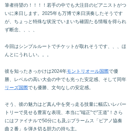
筆者待望の！！！！若手の中でも大注目のピアニストがつ
いに来日します。2025年も万博で来日演奏したそうです
が、ちょっと特殊な状況でいまいち確固たる情報を得られ
ず断念、、、、
今回はシンプルルートでチケットが取れそうです、、、ほ
んとにうれしい。。。
彼を知ったきっかけは2024年
モントリオール国際
で優
勝、レベルの高い大会の中でも光った安定感、そして同年
リーズ国際
でも優勝、文句なしの安定感。
そう、彼の魅力はど真ん中を突っ走る技量に幅広いレパー
トリーで見せる豊富な表現、本当に”端正”で”王道”！さら
にはファイナルで50分にも及ぶブラームス「ピアノ協奏
曲２番」を弾き切る胆力の持ち主。