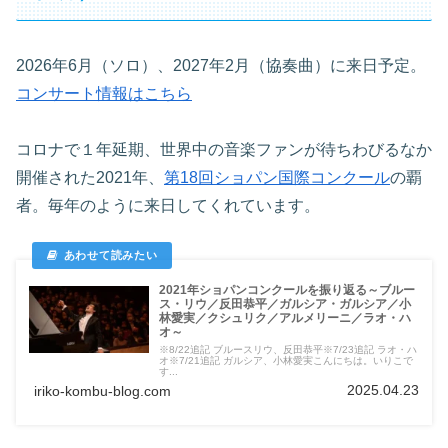
2026年6月（ソロ）、2027年2月（協奏曲）に来日予定。
コンサート情報はこちら
コロナで１年延期、世界中の音楽ファンが待ちわびるなか
開催された2021年、
第18回ショパン国際コンクール
の覇
者。毎年のように来日してくれています。
2021年ショパンコンクールを振り返る～ブルー
ス・リウ／反田恭平／ガルシア・ガルシア／小
林愛実／クシュリク／アルメリーニ／ラオ・ハ
オ～
※8/22追記 ブルースリウ、反田恭平※7/23追記 ラオ・ハ
オ※7/21追記 ガルシア、小林愛実こんにちは。いりこで
す...
2025.04.23
iriko-kombu-blog.com