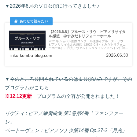
▼2026年6月のソロ公演に行ってきました♪
【2026.6.8】ブルース・リウ ピアノリサイタ
ル感想 @すみだトリフォニーホール
2021年ショパン国際コンクール優勝者ブルース・リウ、
ピアノリサイタルの感想（2026.6.8・すみだトリフォニ
ーホール）。月光／ヴァルトシュタイン／スペイン狂詩曲
ほか、新譜「ルナリス」と重なる“月と夜”のプログラム。
2026.06.30
iriko-kombu-blog.com
おすすめ盤も。
▼
今のところ公開されているのは１公演のみですが、その
プログラムがこちら
※12.12更新
プログラムの全容が公開されました！
リゲティ : ピアノ練習曲集 第1巻第4番「ファンファー
レ」
ベートーヴェン：ピアノソナタ第14番 Op.27-2「月光」