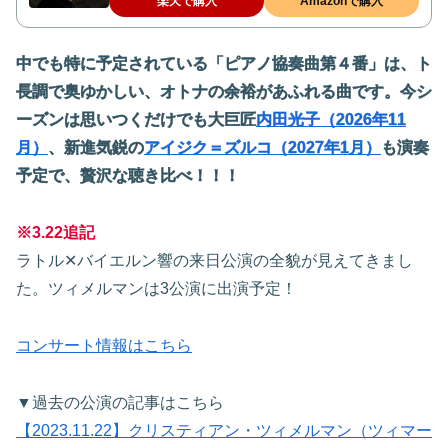
楽天で購入
Amazonで購入
中でも特に予定されている「ピアノ協奏曲第４番」は、ト
長調で奥ゆかしい、オトナの余裕があふれる曲です。今シ
ーズンは思いつくだけでも大巨匠
内田光子（2026年11
月）
、新進気鋭の
アイジク＝ズルコ（2027年1月）
も演奏
予定で、贅沢な聴き比べ！！！
※3.22追記
ラトル✕バイエルン響の来日公演の全貌が見えてきまし
た。ツィメルマンは3公演に出演予定！
コンサート情報はこちら
▼過去の公演の記事はこちら
【2023.11.22】クリスティアン・ツィメルマン（ツィマー