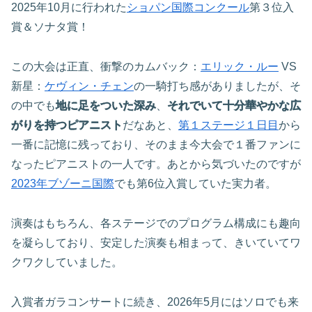
2025年10月に行われた
ショパン国際コンクール
第３位入
賞＆ソナタ賞！
この大会は正直、衝撃のカムバック：
エリック・ルー
VS
新星：
ケヴィン・チェン
の一騎打ち感がありましたが、そ
の中でも
地に足をついた深み
、
それでいて十分華やかな広
がりを持つピアニスト
だなあと、
第１ステージ１日目
から
一番に記憶に残っており、そのまま今大会で１番ファンに
なったピアニストの一人です。あとから気づいたのですが
2023年ブゾーニ国際
でも第6位入賞していた実力者。
演奏はもちろん、各ステージでのプログラム構成にも趣向
を凝らしており、安定した演奏も相まって、きいていてワ
クワクしていました。
入賞者ガラコンサートに続き、2026年5月にはソロでも来