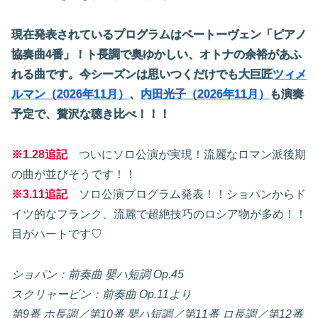
現在発表されているプログラムはベートーヴェン「ピアノ
協奏曲4番」！ト長調で奥ゆかしい、オトナの余裕があふ
れる曲です。今シーズンは思いつくだけでも大巨匠
ツィメ
ルマン（2026年11月）
、
内田光子（2026年11月）
も演奏
予定で、贅沢な聴き比べ！！！
※1.28追記
ついにソロ公演が実現！流麗なロマン派後期
の曲が並びそうです！！
※3.11追記
ソロ公演プログラム発表！！ショパンからド
イツ的なフランク、流麗で超絶技巧のロシア物が多め！！
目がハートです♡
ショパン：前奏曲 嬰ハ短調 Op.45
スクリャービン：前奏曲 Op.11より
第9番 ホ長調／第10番 嬰ハ短調／第11番 ロ長調／第12番